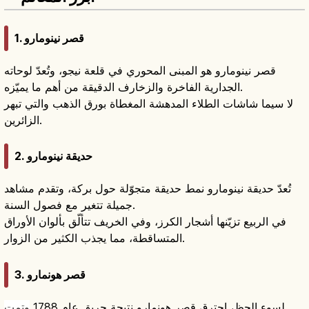
1. قصر نينومارو
قصر نينومارو هو المبنى المحوري في قلعة نيجو، وتُعدّ لوحاته
الجدارية الفاخرة والزخارف الدقيقة من أهم ما يميّزه.
لا سيما شاشات الطلاء المدهشة المغطاة بورق الذهب والتي تبهر
الزائرين.
2. حديقة نينومارو
تُعدّ حديقة نينومارو نمط حديقة متجوّلة حول بركة، وتقدم مشاهد
جميلة تتغير مع فصول السنة.
في الربيع تزيّنها أشجار الكرز، وفي الخريف تتألّق بألوان الأوراق
المتساقطة، مما يجذب الكثير من الزوار.
3. قصر هونمارو
لسوء الحظ، احترق قصر هونمارو نتيجة حريق عام 1788
وتمت