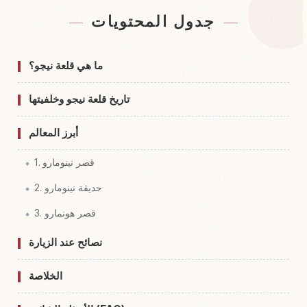
ابحث عن إقامة قرب قلعة Nijo, Kyoto
↗
جدول المحتويات
أنشطة في قلعة Nijo, Kyoto
↗
ما هي قلعة نيجو؟
تاريخ قلعة نيجو وخلفيتها
أبرز المعالم
1. قصر نينومارو
2. حديقة نينومارو
3. قصر هونمارو
نصائح عند الزيارة
الخلاصة