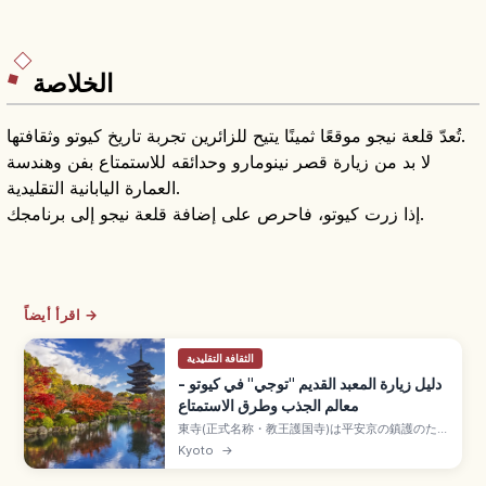
الخلاصة
تُعدّ قلعة نيجو موقعًا ثمينًا يتيح للزائرين تجربة تاريخ كيوتو وثقافتها.
لا بد من زيارة قصر نينومارو وحدائقه للاستمتاع بفن وهندسة
العمارة اليابانية التقليدية.
إذا زرت كيوتو، فاحرص على إضافة قلعة نيجو إلى برنامجك.
اقرأ أيضاً →
الثقافة التقليدية
دليل زيارة المعبد القديم "توجي" في كيوتو -
معالم الجذب وطرق الاستمتاع
東寺(正式名称・教王護国寺)は平安京の鎮護のため
に建立された真言密教の根本道場で、京都駅から
Kyoto
→
徒歩約15分の世界遺産。高さ約55mの国宝・五重
塔、空海が構想した21体の立体曼荼羅、毎月21日