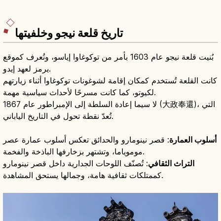
拝観料・営業時間、京都駅からのバスアクセス
(35〜50分)、所要時間40分〜1時間、紅葉や雪景
色のベストシーズンを整理しています。
تاريخ قلعة نيجو وخلفيتها
بُنيت قلعة نيجو عام 1603 بأمر من توكوغاوا إياسو، وتُعرف كموقع
يرمز لعهد إيدو.
كانت القلعة تُستخدم كمكان إقامة لشوغونات توكوغاوا أثناء زيارتهم
لكيوتو، كما كانت مسرحًا لأحداث سياسية مهمة.
لا سيما إعادة السلطة إلى الإمبراطور عام 1867 (大政奉還)، التي
تُعدّ نقطة تحول في التاريخ الياباني.
أسلوب العمارة
: قصر نينومارو والحدائق تعكس أسلوب عمارة عصر
موموياما، وتشتهر بزخارفها الباذخة والفخمة.
التراث الثقافي
: تُصنّف اللوحات الجدارية داخل قصر نينومارو
كممتلكات ثقافية هامة، وجمالها يستحق المشاهدة.