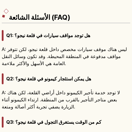
の弘法市、春の不二桜と五重塔の競演、近鉄東寺
駅徒歩約10分・JR京都駅八条口徒歩約15分のアク
セス情報も含めています。
الأسئلة الشائعة (FAQ)
Q1: هل توجد مواقف سيارات في قلعة نيجو؟
A: ليس هناك موقف سيارات مخصص داخل قلعة نيجو، لكن تتوفر
مواقف مدفوعة في المنطقة المحيطة. وقد تكون وسائل النقل
العامة هي الأسهل والأكثر ملاءمة.
Q2: هل يمكن استئجار كيمونو في قلعة نيجو؟
A: لا توجد خدمة تأجير الكيمونو داخل أراضي القلعة، لكن هناك
بعض متاجر التأجير بالقرب من المنطقة. ارتداء الكيمونو أثناء
الزيارة يضفي تجربة أكثر أصالة ومتعة.
Q3: كم من الوقت يستغرق التجول في قلعة نيجو؟