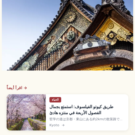
اقرأ أيضاً →
الحياة
طريق كيوتو الفيلسوف: استمتع بجمال
الفصول الأربعة في منتزه هادئ
哲学の道は京都・東山にある約2kmの散策路で、
銀閣寺から熊野若王子神社まで琵琶湖疏水沿いに
Kyoto
→
続きます。桜の見頃は3月下旬〜4月上旬、紅葉は
11月中旬〜12月上旬、所要時間は片道30〜40