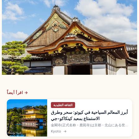
اقرأ أيضاً →
الثقافة التقليدية
أبرز المعالم السياحية في كيوتو: سحر وطرق
الاستمتاع بمعبد كينكاكو-جي
金閣寺(正式名称・鹿苑寺)は京都・北山にある世界
遺産で、金箔に覆われた三層の舎利殿が象徴的な
Kyoto
→
日本屈指の名所。異なる建築様式の融合、鏡湖池
に映る逆さ金閣、回遊式庭園の見どころを解説。