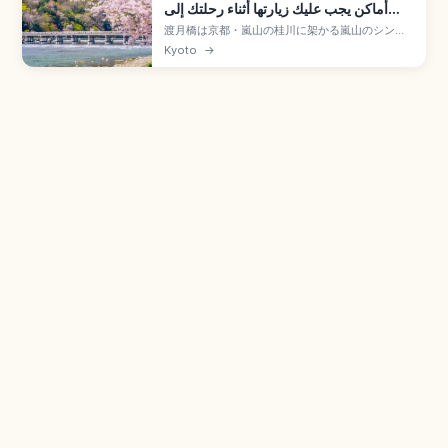
أماكن يجب عليك زيارتها أثناء رحلتك إلى
كيوتو
渡月橋は京都・嵐山の桂川に架かる嵐山のシンボ
ルで、鎌倉時代の亀山上皇が「くまなき月の渡る
Kyoto
→
に似る」と詠んだ名橋。桜は3月下旬〜4月上旬、
紅葉は11月中旬〜12月上旬。保津川下り(亀岡から
約16km・約2時間)、天龍寺・竹林の小径と巡るモ
デルコース、嵐電「嵐山駅」徒歩3分のアクセスも
押さえています。