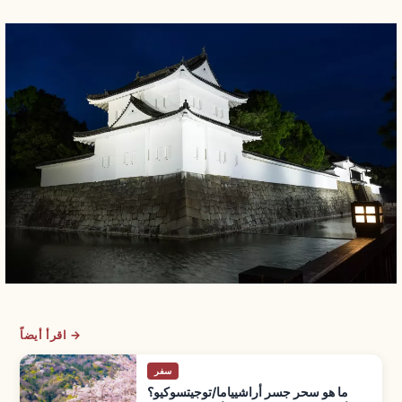
اقرأ أيضاً →
سفر
ما هو سحر جسر أراشيياما/توجيتسوكيو؟