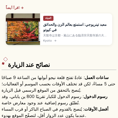
اقرأ أيضاً →
الحياة
معبد تينريوجي: استمتع بعالم الزن والحدائق
في كيوتو
天龍寺は京都・嵐山にある臨済宗天龍寺派の大本
山で、1994年に世界遺産登録された名刹。1339
Kyoto
→
年に足利尊氏が後醍醐天皇の菩提を弔うために創
建。夢窓疎石作庭の特別名勝・曹源池庭園、加山
又造による法堂の「雲龍図」(八方睨みの龍)が見ど
ころです。嵐電「嵐山」駅すぐ、庭園拝観500
円、紅葉や桜の景観をまとめました。
نصائح عند الزيارة
ساعات العمل
: عادةً تفتح قلعة نيجو أبوابها من الساعة 9 صباحًا
حتى 5 مساءً، لكن قد تختلف الأوقات بحسب الموسم أو الفعاليات؛
يُنصح بالتحقق من الموقع الرسمي قبل الزيارة.
رسوم الدخول
: رسوم الدخول للكبار تقريبًا 800 ين ياباني، وقد
تُطبّق رسوم إضافية عند وجود معارض خاصة.
أفضل الأوقات
: يُنصح بالقدوم في الصباح الباكر أو قرب المساء
عندما يكون عدد الزوار أقل، لتصفّح الموقع بهدوء.