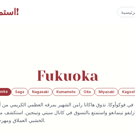
إلى اليابان!
استم
Fukuoka
uoka
Saga
Nagasaki
Kumamoto
Oita
Miyazaki
Kagos
 في فوكوأوكا. تذوق هاكاتا رامن الشهير بمرقه العظمي الكريمي من
زايفو تينمانغو واستمتع بالتسوق في كانال سيتي وتينجين. استكشف مع
الخشبي العملاق ومهرجان هاكاتا غيون ياماكاسا.