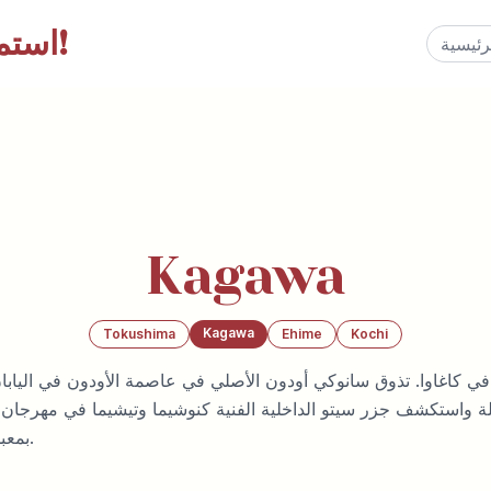
إلى اليابان!
استم
Kagawa
Kagawa
Tokushima
Ehime
Kochi
ي كاغاوا. تذوق سانوكي أودون الأصلي في عاصمة الأودون في اليابان 
ة واستكشف جزر سيتو الداخلية الفنية كنوشيما وتيشيما في مهرجان 
بمعبد كونبيرا على قمة الجبل.