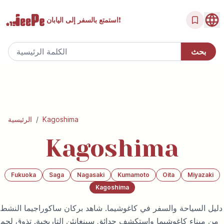
إلى اليابان!
استمتع بالسفر
Kagoshima
/
الرئيسية
Kagoshima
Fukuoka
Saga
Nagasaki
Kumamoto
Oita
Miyazaki
Kagoshima
دليل السياحة والسفر في كاغوشيما. شاهد بركان ساكوراجيما النشط
من ميناء كاغوشيما واستكشف حدائق سينغانئن التاريخية. تذوق لحم