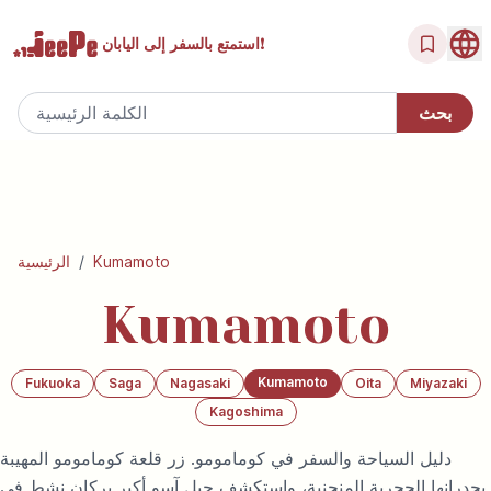
إلى اليابان!
استمتع بالسفر
Kumamoto
/
الرئيسية
Kumamoto
Kumamoto
Fukuoka
Saga
Nagasaki
Oita
Miyazaki
Kagoshima
دليل السياحة والسفر في كومامومو. زر قلعة كومامومو المهيبة
بجدرانها الحجرية المنحنية، واستكشف جبل آسو أكبر بركان نشط في