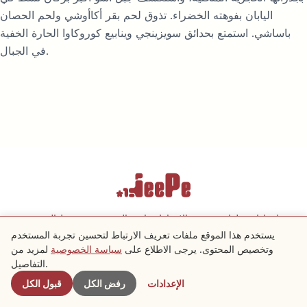
اليابان بفوهته الخضراء. تذوق لحم بقر أكاأوشي ولحم الحصان
باساشي. استمتع بحدائق سويزينجي وينابيع كوروكاوا الحارة الخفية
في الجبال.
إعدادات ملفات تعريف الارتباط
سياسة الخصوصية
شروط الخدمة
يستخدم هذا الموقع ملفات تعريف الارتباط لتحسين تجربة المستخدم
وتخصيص المحتوى. يرجى الاطلاع على
سياسة الخصوصية
لمزيد من
Copyright © 2026 JeePe Inc. All rights reserved.
التفاصيل.
الإعدادات
رفض الكل
قبول الكل