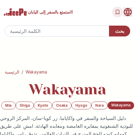
إلى اليابان!
استمتع بالسفر
Wakayama
/
الرئيسية
Wakayama
Wakayama
Mie
Shiga
Kyoto
Osaka
Hyogo
Nara
دليل السياحة والسفر في واكاياما. زر كويا-سان، المركز الروحي
للبوذية الشنغونية بمقابره الغامضة ومعابده الهادئة. امشِ على طريق
كومانو كودو للحج المدرج في التراث العالمي. تذوق رامن واكاياما