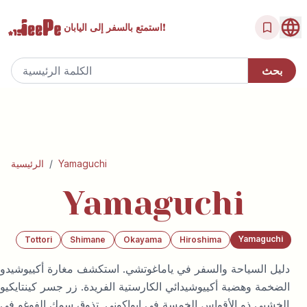
إلى اليابان!
استمتع بالسفر
Yamaguchi
/
الرئيسية
Yamaguchi
Yamaguchi
Tottori
Shimane
Okayama
Hiroshima
دليل السياحة والسفر في ياماغوتشي. استكشف مغارة أكييوشيدو
الضخمة وهضبة أكييوشيدائي الكارستية الفريدة. زر جسر كينتايكيو
الخشبي ذو الأقواس الخمسة في إيواكوني. تذوق سمك الفوغو في