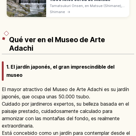
Tamatsukuri Onsen, en Matsue (Shimane),
tiene 1.300 años de historia desde el Izumo
Shimane
→
no Kuni Fudoki. Aguas conocidas como
'onsen para piel bonita' con ryokan.
Qué ver en el Museo de Arte
Adachi
1. El jardín japonés, el gran imprescindible del
museo
El mayor atractivo del Museo de Arte Adachi es su jardín
japonés, que ocupa unas 50.000 tsubo.
Cuidado por jardineros expertos, su belleza basada en el
paisaje prestado, cuidadosamente calculado para
armonizar con las montañas del fondo, es realmente
extraordinaria.
Está concebido como un jardín para contemplar desde el