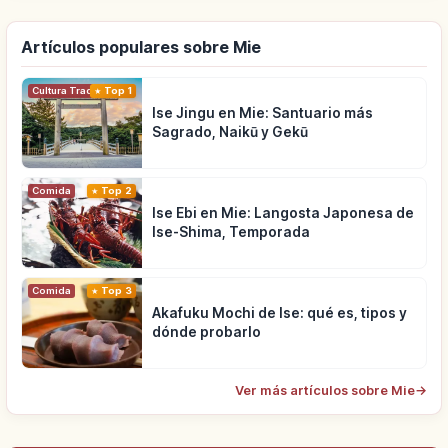
Artículos populares sobre Mie
Cultura Tradicional
Top 1
Ise Jingu en Mie: Santuario más
Sagrado, Naikū y Gekū
Comida
Top 2
Ise Ebi en Mie: Langosta Japonesa de
Ise-Shima, Temporada
Comida
Top 3
Akafuku Mochi de Ise: qué es, tipos y
dónde probarlo
Ver más artículos sobre Mie
→