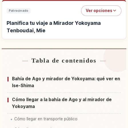
Ver opciones
Patrocinado
Planifica tu viaje a Mirador Yokoyama
Tenboudai, Mie
Tabla de contenidos
Buscar alojamiento cerca de Mirador
↗
Yokoyama Tenboudai, Mie
Bahía de Ago y mirador de Yokoyama: qué ver en
Buscar experiencias en Mirador Yokoyama
Ise-Shima
↗
Tenboudai, Mie
Cómo llegar a la bahía de Ago y al mirador de
Yokoyama
Cómo llegar en transporte público