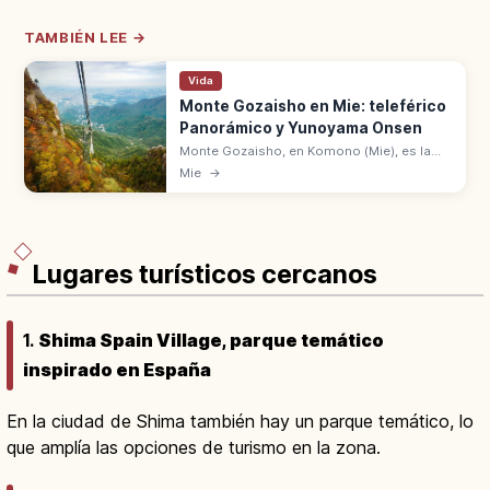
TAMBIÉN LEE →
Vida
Monte Gozaisho en Mie: teleférico
Panorámico y Yunoyama Onsen
Monte Gozaisho, en Komono (Mie), es la
montaña de la cordillera Suzuka con
Mie
→
teleférico panorámico. Yunoyama Onsen a
sus pies. Excursión desde Nagoya.
Lugares turísticos cercanos
1.
Shima Spain Village, parque temático
inspirado en España
En la ciudad de Shima también hay un parque temático, lo
que amplía las opciones de turismo en la zona.