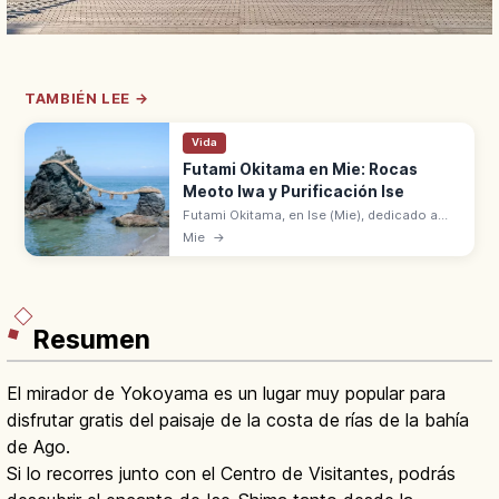
TAMBIÉN LEE →
Vida
Futami Okitama en Mie: Rocas
Meoto Iwa y Purificación Ise
Futami Okitama, en Ise (Mie), dedicado a
Sarutahiko Okami. Rocas Meoto Iwa unidas
Mie
→
por shimenawa: Otoko 9 m, Onna 4 m.
Purificación antes de Ise Jingu.
Resumen
El mirador de Yokoyama es un lugar muy popular para
disfrutar gratis del paisaje de la costa de rías de la bahía
de Ago.
Si lo recorres junto con el Centro de Visitantes, podrás