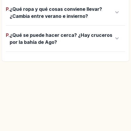
P.
¿Qué ropa y qué cosas conviene llevar?
keyboard_arrow_down
¿Cambia entre verano e invierno?
P.
¿Qué se puede hacer cerca? ¿Hay cruceros
keyboard_arrow_down
por la bahía de Ago?