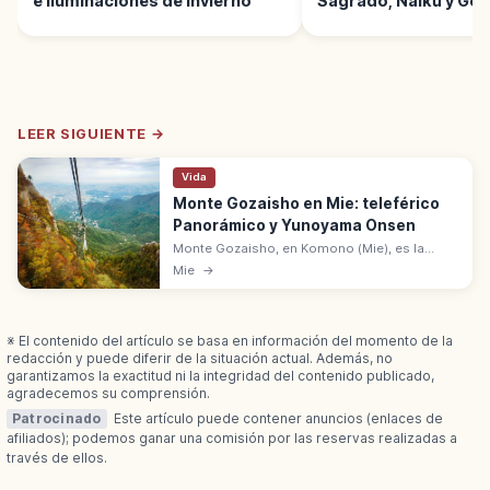
e Iluminaciones de Invierno
Sagrado, Naikū y Gek
LEER SIGUIENTE →
Vida
Monte Gozaisho en Mie: teleférico
Panorámico y Yunoyama Onsen
Monte Gozaisho, en Komono (Mie), es la
montaña de la cordillera Suzuka con
Mie
→
teleférico panorámico. Yunoyama Onsen a
sus pies. Excursión desde Nagoya.
※ El contenido del artículo se basa en información del momento de la
redacción y puede diferir de la situación actual. Además, no
garantizamos la exactitud ni la integridad del contenido publicado,
agradecemos su comprensión.
Patrocinado
Este artículo puede contener anuncios (enlaces de
afiliados); podemos ganar una comisión por las reservas realizadas a
través de ellos.