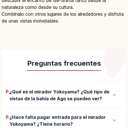
descubrir el encanto de Ise-Shima tanto desde la
naturaleza como desde su cultura.
Combínalo con otros lugares de los alrededores y disfruta
de unas vistas inolvidables.
Preguntas frecuentes
P.
¿Qué es el mirador Yokoyama? ¿Qué tipo de
keyboard_arrow_down
vistas de la bahía de Ago se pueden ver?
P.
¿Hace falta pagar entrada para el mirador
keyboard_arrow_down
Yokoyama? ¿Tiene horario?