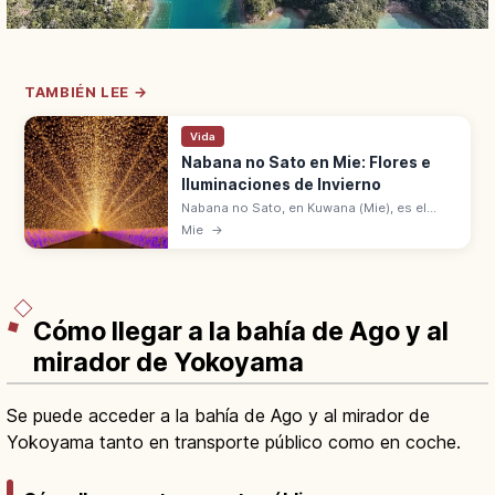
TAMBIÉN LEE →
Vida
Nabana no Sato en Mie: Flores e
Iluminaciones de Invierno
Nabana no Sato, en Kuwana (Mie), es el
parque de flores con grandes iluminaciones
Mie
→
invernales de Japón. Túnel de luz y Begonia
Garden, con acceso desde Nagoya.
Cómo llegar a la bahía de Ago y al
mirador de Yokoyama
Se puede acceder a la bahía de Ago y al mirador de
Yokoyama tanto en transporte público como en coche.