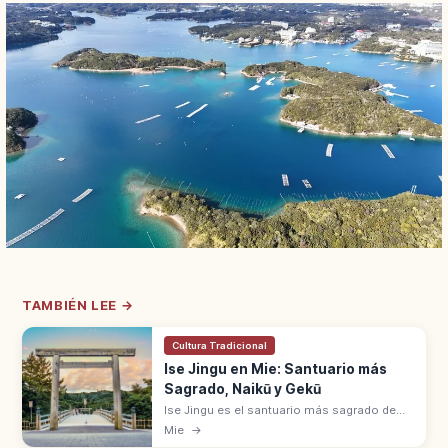
TAMBIÉN LEE →
Cultura Tradicional
Ise Jingu en Mie: Santuario más
Sagrado, Naikū y Gekū
Ise Jingu es el santuario más sagrado de
Japón, en Ise (Mie). Formado por Naikū
Mie
→
(Amaterasu) y Gekū (Toyouke), con