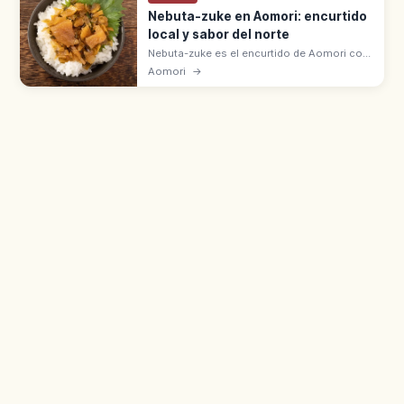
Nebuta-zuke en Aomori: encurtido
local y sabor del norte
Nebuta-zuke es el encurtido de Aomori con
calamar, hueva de arenque y kombu en
Aomori
→
salsa de soja. Su nombre evoca el festival
Nebuta Matsuri de la prefectura.