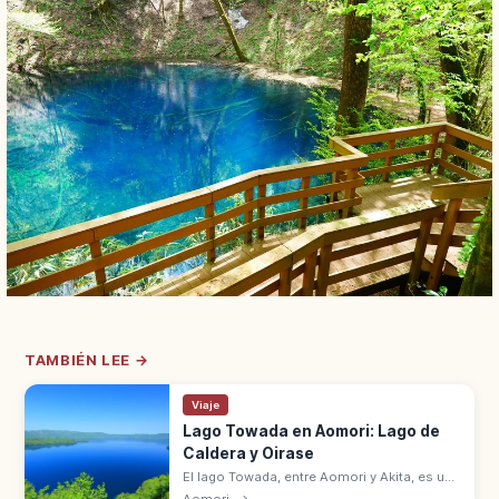
TAMBIÉN LEE →
Viaje
Lago Towada en Aomori: Lago de
Caldera y Oirase
El lago Towada, entre Aomori y Akita, es un
lago de caldera y Lugar de Belleza Escénica.
Aomori
→