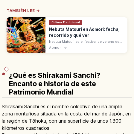
TAMBIÉN LEE →
Cultura Tradicional
Nebuta Matsuri en Aomori: fecha,
recorrido y qué ver
Nebuta Matsuri es el festival de verano de
Aomori, del 2 al 7 de agosto. Carrozas
Aomori
→
iluminadas y bailarines haneto. Uno de los
tres grandes festivales de Tōhoku.
¿Qué es Shirakami Sanchi?
Encanto e historia de este
Patrimonio Mundial
Shirakami Sanchi es el nombre colectivo de una amplia
zona montañosa situada en la costa del mar de Japón, en
la región de Tōhoku, con una superficie de unos 1.300
kilómetros cuadrados.