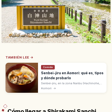
TAMBIÉN LEE →
Comida
Senbei-jiru en Aomori: qué es, tipos
y dónde probarlo
Senbei-jiru, en la zona Nanbu (Hachinohe,
Aomori), es el guiso con Nanbu senbei para
Aomori
→
sopa. Textura elástica que absorbe el caldo
de pollo y verduras.
Cómo llegar a Shirakami Sanchi