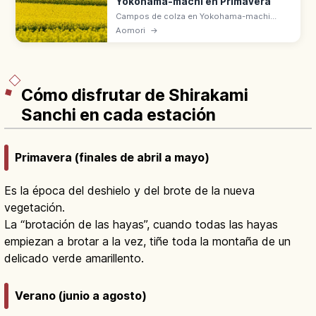
Yokohama-machi en Primavera
Campos de colza en Yokohama-machi
(Kamikita, Aomori), en la base de la
Aomori
→
península Shimokita, se cubren de amarillo
en mayo. Festival de la Flor de Colza.
Cómo disfrutar de Shirakami
Sanchi en cada estación
Primavera (finales de abril a mayo)
Es la época del deshielo y del brote de la nueva
vegetación.
La “brotación de las hayas”, cuando todas las hayas
empiezan a brotar a la vez, tiñe toda la montaña de un
delicado verde amarillento.
Verano (junio a agosto)