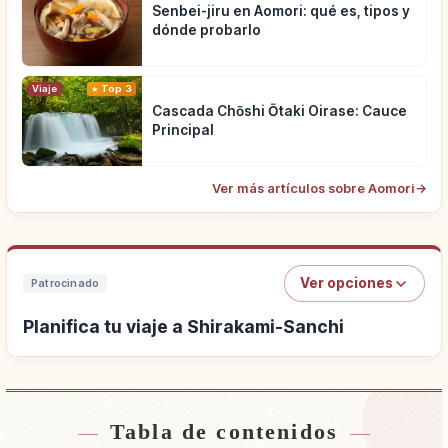
Senbei-jiru en Aomori: qué es, tipos y
dónde probarlo
Viaje
Top 3
Cascada Chōshi Ōtaki Oirase: Cauce
Principal
Ver más artículos sobre Aomori
→
Ver opciones
Patrocinado
Planifica tu viaje a Shirakami-Sanchi
Tabla de contenidos
Buscar alojamiento cerca de Shirakami-Sanchi
↗