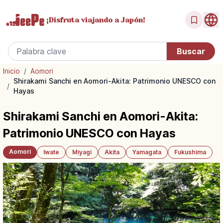
¡Disfruta
viajando a Japón!
Inicio
/
Aomori
Shirakami Sanchi en Aomori-Akita: Patrimonio UNESCO con
/
Hayas
Shirakami Sanchi en Aomori-Akita:
Patrimonio UNESCO con Hayas
Aomori
Iwate
Miyagi
Akita
Yamagata
Fukushima