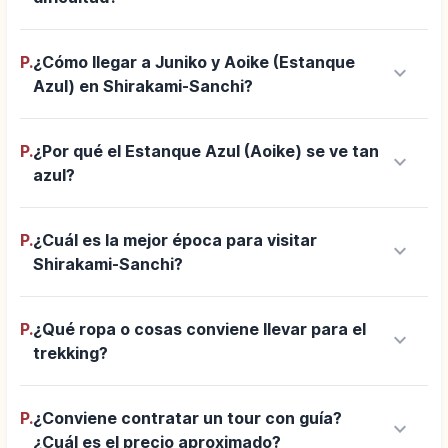
P.
¿Cómo llegar a Juniko y Aoike (Estanque
keyboard_arrow_down
Azul) en Shirakami-Sanchi?
P.
¿Por qué el Estanque Azul (Aoike) se ve tan
keyboard_arrow_down
azul?
P.
¿Cuál es la mejor época para visitar
keyboard_arrow_down
Shirakami-Sanchi?
P.
¿Qué ropa o cosas conviene llevar para el
keyboard_arrow_down
trekking?
P.
¿Conviene contratar un tour con guía?
keyboard_arrow_down
¿Cuál es el precio aproximado?