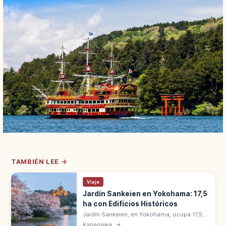
TAMBIÉN LEE →
Viaje
Jardín Sankeien en Yokohama: 17,5
ha con Edificios Históricos
Jardín Sankeien, en Yokohama, ocupa 17,5
hectáreas con edificios históricos
Kanagawa
→