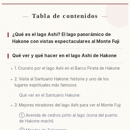
Tabla de contenidos
Buscar alojamiento cerca de Lago Lake Ashi
↗
Buscar experiencias en Lago Lake Ashi
↗
¿Qué es el lago Ashi? El lago panorámico de
Hakone con vistas espectaculares al Monte Fuji
Qué ver y qué hacer en el lago Ashi de Hakone
1. Crucero por el lago Ashi en el Barco Pirata de Hakone
2. Visita al Santuario Hakone: historia y uno de los
lugares espirituales más famosos
Qué ver en el Santuario Hakone:
3. Mejores miradores del lago Ashi para ver el Monte Fuji
① Avenida de cedros junto al lago (zona del puerto
de Hakone-machi)