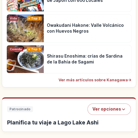
de Japón con 600 Locales
Vida
Top 2
Owakudani Hakone: Valle Volcánico
con Huevos Negros
Comida
Top 3
Shirasu Enoshima: crías de Sardina
de la Bahía de Sagami
Ver más artículos sobre Kanagawa
→
Ver opciones
Patrocinado
Planifica tu viaje a Lago Lake Ashi