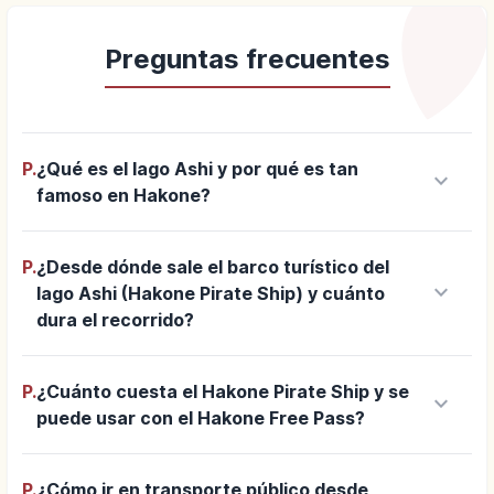
Preguntas frecuentes
P.
¿Qué es el lago Ashi y por qué es tan
keyboard_arrow_down
famoso en Hakone?
P.
¿Desde dónde sale el barco turístico del
keyboard_arrow_down
lago Ashi (Hakone Pirate Ship) y cuánto
dura el recorrido?
P.
¿Cuánto cuesta el Hakone Pirate Ship y se
keyboard_arrow_down
puede usar con el Hakone Free Pass?
P.
¿Cómo ir en transporte público desde