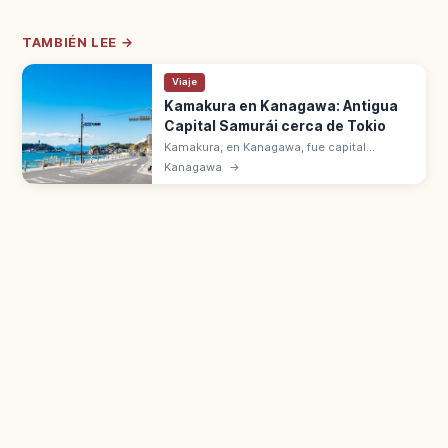
TAMBIÉN LEE →
Viaje
Kamakura en Kanagawa: Antigua
Capital Samurái cerca de Tokio
Kamakura, en Kanagawa, fue capital
samurái de Minamoto no Yoritomo. A 1 h en
Kanagawa
→
JR Yokosuka desde la estación de Tokio, o
25 min desde Yokohama. Gran Buda.