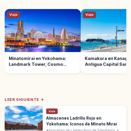
Viaje
Viaje
Minatomirai en Yokohama:
Kamakura en Kanaga
Landmark Tower, Cosmo
Antigua Capital Samu
World y Bahía
de Tokio
LEER SIGUIENTE →
Vida
Almacenes Ladrillo Rojo en
Yokohama: Iconos de Minato Mirai
Almacenes de Ladrillo Rojo de Yokohama, en