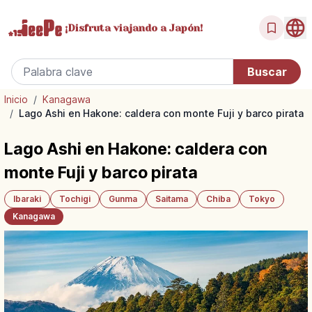
¡Disfruta
viajando a Japón!
Inicio
/
Kanagawa
/
Lago Ashi en Hakone: caldera con monte Fuji y barco pirata
Lago Ashi en Hakone: caldera con
monte Fuji y barco pirata
Ibaraki
Tochigi
Gunma
Saitama
Chiba
Tokyo
Kanagawa