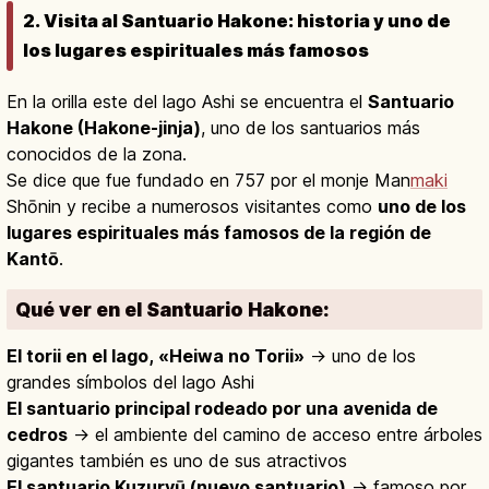
2. Visita al Santuario Hakone: historia y uno de
los lugares espirituales más famosos
En la orilla este del lago Ashi se encuentra el
Santuario
Hakone (Hakone-jinja)
, uno de los santuarios más
conocidos de la zona.
Se dice que fue fundado en 757 por el monje Man
maki
Shōnin y recibe a numerosos visitantes como
uno de los
lugares espirituales más famosos de la región de
Kantō
.
Qué ver en el Santuario Hakone:
El torii en el lago, «Heiwa no Torii»
→ uno de los
grandes símbolos del lago Ashi
El santuario principal rodeado por una avenida de
cedros
→ el ambiente del camino de acceso entre árboles
gigantes también es uno de sus atractivos
El santuario Kuzuryū (nuevo santuario)
→ famoso por