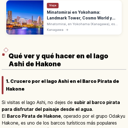
Viaje
Minatomirai en Yokohama:
Landmark Tower, Cosmo World y
Bahía
Minatomirai, en Yokohama (Kanagawa), es
la zona portuaria con Landmark Tower, Red
Kanagawa
→
Brick Warehouse y Cosmo World. A 30 min
en tren desde la estación de Tokio.
Qué ver y qué hacer en el lago
Ashi de Hakone
1. Crucero por el lago Ashi en el Barco Pirata de
Hakone
Si visitas el lago Ashi, no dejes de
subir al barco pirata
para disfrutar del paisaje desde el agua
.
El
Barco Pirata de Hakone
, operado por el grupo Odakyu
Hakone, es uno de los barcos turísticos más populares