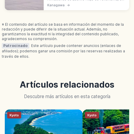
Kanagawa, son de 1911 y 1913. Renovados en
Kanagawa
→
2002 como centro cultural y comercial frente
a la bahía de Minato Mirai.
※ El contenido del artículo se basa en información del momento de la
redacción y puede diferir de la situación actual. Además, no
garantizamos la exactitud ni la integridad del contenido publicado,
agradecemos su comprensión.
Patrocinado
Este artículo puede contener anuncios (enlaces de
afiliados); podemos ganar una comisión por las reservas realizadas a
través de ellos.
Artículos relacionados
Descubre más artículos en esta categoría
Kyoto
Kyoto