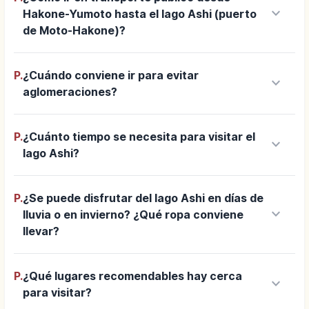
keyboard_arrow_down
Hakone-Yumoto hasta el lago Ashi (puerto
de Moto-Hakone)?
P.
¿Cuándo conviene ir para evitar
keyboard_arrow_down
aglomeraciones?
P.
¿Cuánto tiempo se necesita para visitar el
keyboard_arrow_down
lago Ashi?
P.
¿Se puede disfrutar del lago Ashi en días de
keyboard_arrow_down
lluvia o en invierno? ¿Qué ropa conviene
llevar?
P.
¿Qué lugares recomendables hay cerca
keyboard_arrow_down
para visitar?