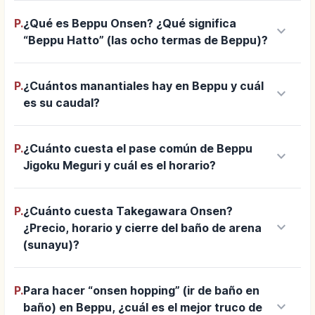
P.
¿Qué es Beppu Onsen? ¿Qué significa
keyboard_arrow_down
“Beppu Hatto” (las ocho termas de Beppu)?
P.
¿Cuántos manantiales hay en Beppu y cuál
keyboard_arrow_down
es su caudal?
P.
¿Cuánto cuesta el pase común de Beppu
keyboard_arrow_down
Jigoku Meguri y cuál es el horario?
P.
¿Cuánto cuesta Takegawara Onsen?
keyboard_arrow_down
¿Precio, horario y cierre del baño de arena
(sunayu)?
P.
Para hacer “onsen hopping” (ir de baño en
keyboard_arrow_down
baño) en Beppu, ¿cuál es el mejor truco de