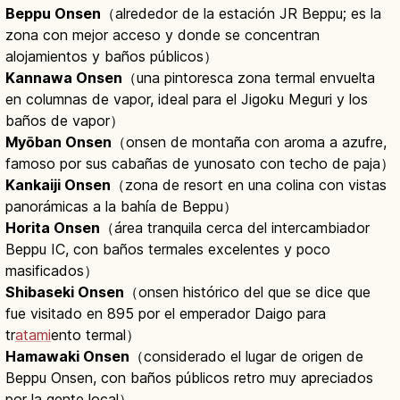
Beppu Onsen
（alrededor de la estación JR Beppu; es la
zona con mejor acceso y donde se concentran
alojamientos y baños públicos）
Kannawa Onsen
（una pintoresca zona termal envuelta
en columnas de vapor, ideal para el Jigoku Meguri y los
baños de vapor）
Myōban Onsen
（onsen de montaña con aroma a azufre,
famoso por sus cabañas de yunosato con techo de paja）
Kankaiji Onsen
（zona de resort en una colina con vistas
panorámicas a la bahía de Beppu）
Horita Onsen
（área tranquila cerca del intercambiador
Beppu IC, con baños termales excelentes y poco
masificados）
Shibaseki Onsen
（onsen histórico del que se dice que
fue visitado en 895 por el emperador Daigo para
tr
atami
ento termal）
Hamawaki Onsen
（considerado el lugar de origen de
Beppu Onsen, con baños públicos retro muy apreciados
por la gente local）