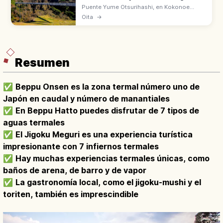
Puente Yume Otsurihashi, en Kokonoe
(Oita), es el puente peatonal de 173 m de
Oita
→
alto y 390 m de largo sobre el valle. Vistas a
la cascada Shindo-no-taki.
Resumen
✅
Beppu Onsen es la zona termal número uno de
Japón en caudal y número de manantiales
✅
En Beppu Hatto puedes disfrutar de 7 tipos de
aguas termales
✅
El Jigoku Meguri es una experiencia turística
impresionante con 7 infiernos termales
✅
Hay muchas experiencias termales únicas, como
baños de arena, de barro y de vapor
✅
La gastronomía local, como el jigoku-mushi y el
toriten, también es imprescindible