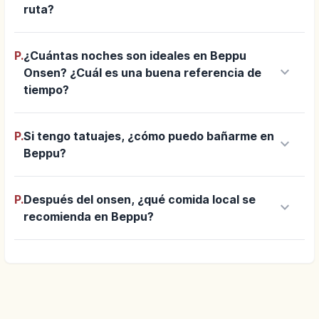
ruta?
P.
¿Cuántas noches son ideales en Beppu
keyboard_arrow_down
Onsen? ¿Cuál es una buena referencia de
tiempo?
P.
Si tengo tatuajes, ¿cómo puedo bañarme en
keyboard_arrow_down
Beppu?
P.
Después del onsen, ¿qué comida local se
keyboard_arrow_down
recomienda en Beppu?