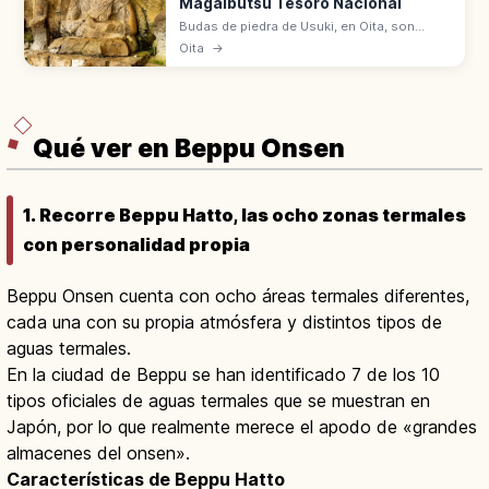
Magaibutsu Tesoro Nacional
Budas de piedra de Usuki, en Oita, son
magaibutsu tallados en toba volcánica
Oita
→
entre finales del Heian y el Kamakura.
Conjunto declarado Tesoro Nacional de
Japón.
Qué ver en Beppu Onsen
1. Recorre Beppu Hatto, las ocho zonas termales
con personalidad propia
Beppu Onsen cuenta con ocho áreas termales diferentes,
cada una con su propia atmósfera y distintos tipos de
aguas termales.
En la ciudad de Beppu se han identificado 7 de los 10
tipos oficiales de aguas termales que se muestran en
Japón, por lo que realmente merece el apodo de «grandes
almacenes del onsen».
Características de Beppu Hatto