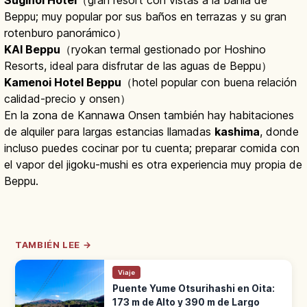
Suginoi Hotel
（gran resort con vistas a la bahía de
Beppu; muy popular por sus baños en terrazas y su gran
rotenburo panorámico）
KAI Beppu
（ryokan termal gestionado por Hoshino
Resorts, ideal para disfrutar de las aguas de Beppu）
Kamenoi Hotel Beppu
（hotel popular con buena relación
calidad-precio y onsen）
En la zona de Kannawa Onsen también hay habitaciones
de alquiler para largas estancias llamadas
kashima
, donde
incluso puedes cocinar por tu cuenta; preparar comida con
el vapor del jigoku-mushi es otra experiencia muy propia de
Beppu.
TAMBIÉN LEE →
Viaje
Puente Yume Otsurihashi en Oita:
173 m de Alto y 390 m de Largo