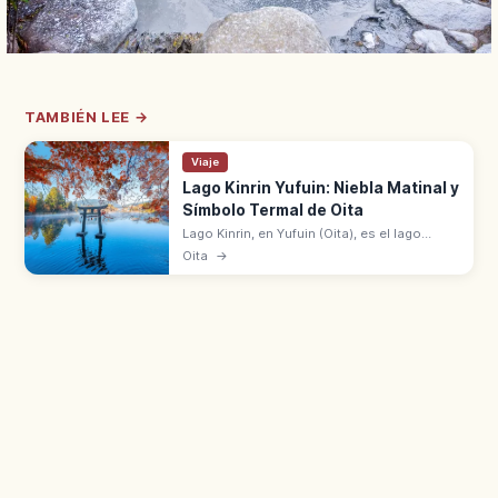
TAMBIÉN LEE →
Viaje
Lago Kinrin Yufuin: Niebla Matinal y
Símbolo Termal de Oita
Lago Kinrin, en Yufuin (Oita), es el lago
símbolo de la zona termal. Niebla matinal
Oita
→
entre otoño e invierno. Nombrado por Mori
Kuso en 1884.