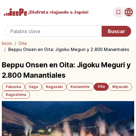
¡Disfruta
viajando a Japón!
Inicio
/
Oita
/
Beppu Onsen en Oita: Jigoku Meguri y 2.800 Manantiales
Beppu Onsen en Oita: Jigoku Meguri y
2.800 Manantiales
Oita
Fukuoka
Saga
Nagasaki
Kumamoto
Miyazaki
Kagoshima