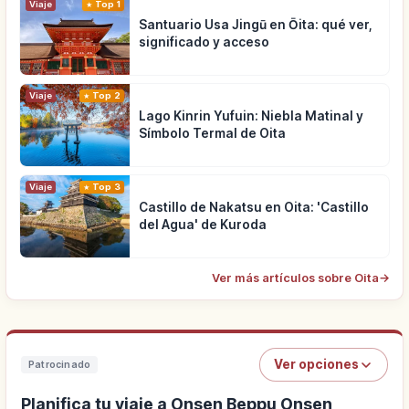
Viaje
Top 1
Santuario Usa Jingū en Ōita: qué ver,
significado y acceso
Viaje
Top 2
Lago Kinrin Yufuin: Niebla Matinal y
Símbolo Termal de Oita
Viaje
Top 3
Castillo de Nakatsu en Oita: 'Castillo
del Agua' de Kuroda
Ver más artículos sobre Oita
→
Ver opciones
Patrocinado
Planifica tu viaje a Onsen Beppu Onsen