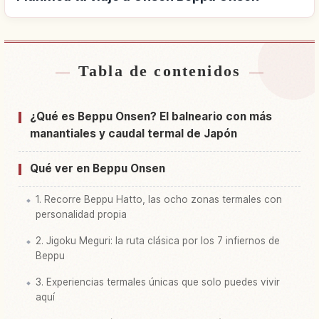
Tabla de contenidos
Buscar alojamiento cerca de Onsen Beppu
↗
Onsen
¿Qué es Beppu Onsen? El balneario con más
Buscar experiencias en Onsen Beppu Onsen
↗
manantiales y caudal termal de Japón
Qué ver en Beppu Onsen
1. Recorre Beppu Hatto, las ocho zonas termales con
personalidad propia
2. Jigoku Meguri: la ruta clásica por los 7 infiernos de
Beppu
3. Experiencias termales únicas que solo puedes vivir
aquí