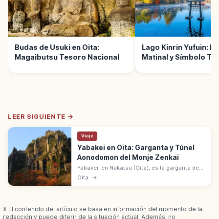
Budas de Usuki en Oita:
Lago Kinrin Yufuin: Ni
Magaibutsu Tesoro Nacional
Matinal y Símbolo Te
Oita
LEER SIGUIENTE →
Viaje
Yabakei en Oita: Garganta y Túnel
Aonodomon del Monje Zenkai
Yabakei, en Nakatsu (Oita), es la garganta de
los Nuevos Tres Paisajes de Japón. Túnel
Oita
→
Aonodomon excavado a mano por el monje
Zenkai en Edo. Follaje rojo.
※ El contenido del artículo se basa en información del momento de la
redacción y puede diferir de la situación actual. Además, no