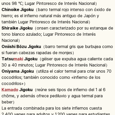
unos 98 ℃; Lugar Pintoresco de Interés Nacional）
Chinoike Jigoku
（barro termal rojo intenso con óxido de
hierro; es el infierno natural más antiguo de Japón y
también Lugar Pintoresco de Interés Nacional）
Shiraike Jigoku
（onsen caracterizado por su estanque de
tono blanco azulado; Lugar Pintoresco de Interés
Nacional）
Oniishi Bōzu Jigoku
（barro termal gris que burbujea como
si fueran cabezas rapadas de monjes）
Tatsu
maki
Jigoku
（géiser que expulsa agua caliente cada
30 a 40 minutos; Lugar Pintoresco de Interés Nacional）
Oniyama Jigoku
（utiliza el calor termal para criar unos 70
cocodrilos; también conocido como «infierno de los
cocodrilos»）
Kamado
Jigoku
（reúne seis tipos de infierno del 1 al 6
chōme, y además ofrece pediluvio y agua termal para
beber）
La entrada combinada para los siete infiernos cuesta
2.400 yenes para adultos y 1.200 yenes para estudiantes