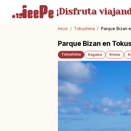
¡Disfruta
viajand
Inicio
/
Tokushima
/
Parque Bizan e
Parque Bizan en Tokus
Tokushima
Kagawa
Ehime
K