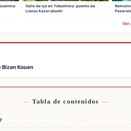
kushima:
Valle de Iya en Tokushima: puente de
Remolin
Lianas Kazurabashi
Pasarela
Ver
ue Bizan Kouen
 de Parque Bizan Kouen
Buscar experiencias 
↗
Tabla de contenidos
?