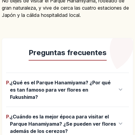
No dejes de visitar el Parque Hanamiyama, rodeado de
gran naturaleza, y vive de cerca las cuatro estaciones de
Japón y la cálida hospitalidad local.
Preguntas frecuentes
P.
¿Qué es el Parque Hanamiyama? ¿Por qué
keyboard_arrow_down
es tan famoso para ver flores en
Fukushima?
P.
¿Cuándo es la mejor época para visitar el
keyboard_arrow_down
Parque Hanamiyama? ¿Se pueden ver flores
además de los cerezos?