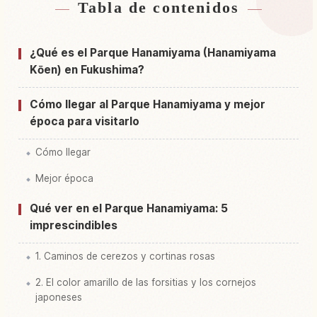
Tabla de contenidos
Buscar alojamiento cerca de Parque Hanami
↗
Sankou Sono
¿Qué es el Parque Hanamiyama (Hanamiyama
Buscar experiencias en Parque Hanami Sankou
Kōen) en Fukushima?
↗
Sono
Cómo llegar al Parque Hanamiyama y mejor
época para visitarlo
Cómo llegar
Mejor época
Qué ver en el Parque Hanamiyama: 5
imprescindibles
1. Caminos de cerezos y cortinas rosas
2. El color amarillo de las forsitias y los cornejos
japoneses