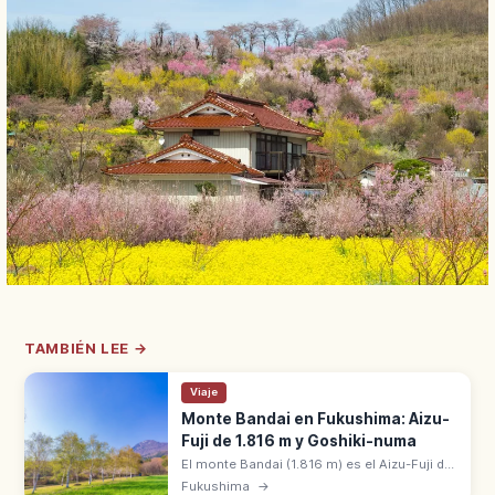
TAMBIÉN LEE →
Viaje
Monte Bandai en Fukushima: Aizu-
Fuji de 1.816 m y Goshiki-numa
El monte Bandai (1.816 m) es el Aizu-Fuji de
Fukushima, volcán activo en Inawashiro. La
Fukushima
→