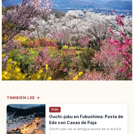
TAMBIÉN LEE →
Vida
Ouchi-juku en Fukushima: Posta de
Edo con Casas de Paja
Ouchi-juku es la antigua posta de la era Edo
en Minamiaizu (Fukushima), con casas de