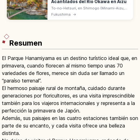
Acantilados del Río Okawa en Aizu
To-no-Hetsuri, en Shimogo (Minami-Aizu,
Fukushima), es la garganta esculpida por el
Fukushima
→
río Okawa con rocas en forma de torres.
Monumento Natural desde 1943.
Resumen
El Parque Hanamiyama es un destino turístico ideal que, en
primavera, cuando florecen al mismo tiempo unas 70
variedades de flores, merece sin duda ser llamado un
“paraíso terrenal”.
El hermoso paisaje rural de montaña, cuidado durante
generaciones por floricultores, es una visita imprescindible
también para los viajeros internacionales y representa a la
perfección la primavera de Japón.
Además, sus paisajes en las cuatro estaciones también son
parte de su encanto, y cada visita ofrece una belleza
distinta.