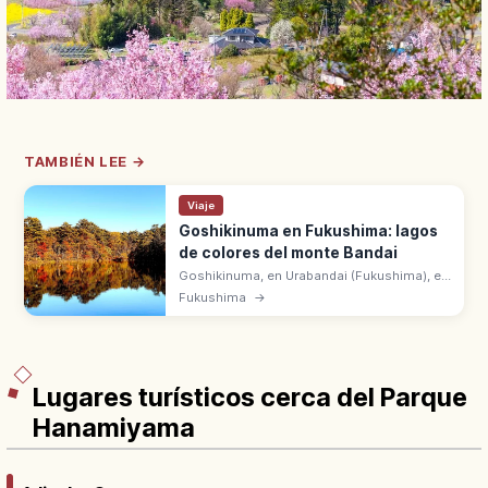
TAMBIÉN LEE →
Viaje
Goshikinuma en Fukushima: lagos
de colores del monte Bandai
Goshikinuma, en Urabandai (Fukushima), es
el grupo de lagos de colores creado en
Fukushima
→
1888 por la erupción del monte Bandai.
Sendero natural Shizen Tanshoro.
Lugares turísticos cerca del Parque
Hanamiyama