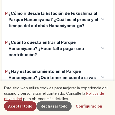
P.
¿Cómo ir desde la Estación de Fukushima al
keyboard_arrow_down
Parque Hanamiyama? ¿Cuál es el precio y el
tiempo del autobús Hanamiyama-go?
P.
¿Cuánto cuesta entrar al Parque
keyboard_arrow_down
Hanamiyama? ¿Hace falta pagar una
contribución?
P.
¿Hay estacionamiento en el Parque
keyboard_arrow_down
Hanamiyama? ¿Qué tener en cuenta si vas
en coche?
Este sitio web utiliza cookies para mejorar la experiencia del
usuario y personalizar el contenido. Consulte la
Política de
Cercanos
privacidad
para obtener más detalles.
P.
¿Cuánto tiempo se necesita para recorrer el
keyboard_arrow_down
Aceptar todo
Rechazar todo
Configuración
Parque Hanamiyama? ¿Hace falta calzado
cómodo?