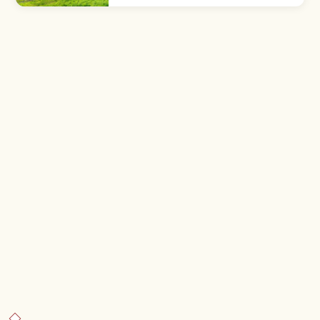
erupción de 1888 creó Urabandai y los
lagos Goshiki-numa.