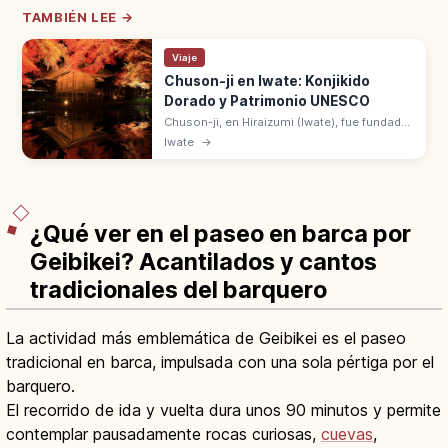
TAMBIÉN LEE →
Viaje
Chuson-ji en Iwate: Konjikido
Dorado y Patrimonio UNESCO
Chuson-ji, en Hiraizumi (Iwate), fue fundado
en 850 por Ennin. Sede de Tendai en
Iwate
→
Tōhoku, con el Konjikido (Salón Dorado) del
clan Fujiwara. UNESCO desde 2011.
¿Qué ver en el paseo en barca por
Geibikei? Acantilados y cantos
tradicionales del barquero
La actividad más emblemática de Geibikei es el paseo
tradicional en barca, impulsada con una sola pértiga por el
barquero.
El recorrido de ida y vuelta dura unos 90 minutos y permite
contemplar pausadamente rocas curiosas,
cuevas
,