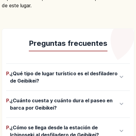
de este lugar.
Preguntas frecuentes
P.
¿Qué tipo de lugar turístico es el desfiladero
keyboard_arrow_down
de Geibikei?
P.
¿Cuánto cuesta y cuánto dura el paseo en
keyboard_arrow_down
barca por Geibikei?
P.
¿Cómo se llega desde la estación de
keyboard_arrow_down
Ichinoseki al desfiladero de Geibikei?