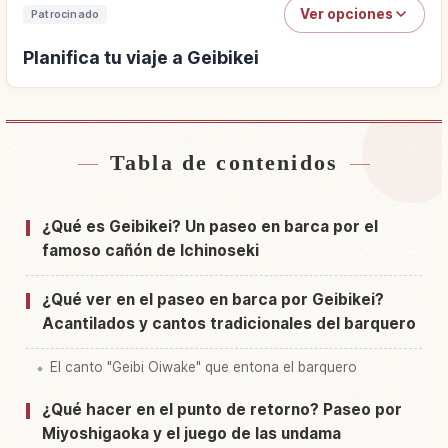
Ver opciones
Patrocinado
Planifica tu viaje a Geibikei
Tabla de contenidos
Buscar alojamiento cerca de Geibikei
↗
Buscar experiencias en Geibikei
↗
¿Qué es Geibikei? Un paseo en barca por el
famoso cañón de Ichinoseki
¿Qué ver en el paseo en barca por Geibikei?
Acantilados y cantos tradicionales del barquero
El canto "Geibi Oiwake" que entona el barquero
¿Qué hacer en el punto de retorno? Paseo por
Miyoshigaoka y el juego de las undama