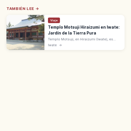
TAMBIÉN LEE →
Viaje
Templo Motsuji Hiraizumi en Iwate:
Jardín de la Tierra Pura
Templo Motsuji, en Hiraizumi (Iwate), es
Patrimonio UNESCO. Fundado en 850 por
Iwate
→
Ennin, su jardín de la Tierra Pura conserva el
estilo paisajístico del Heian.