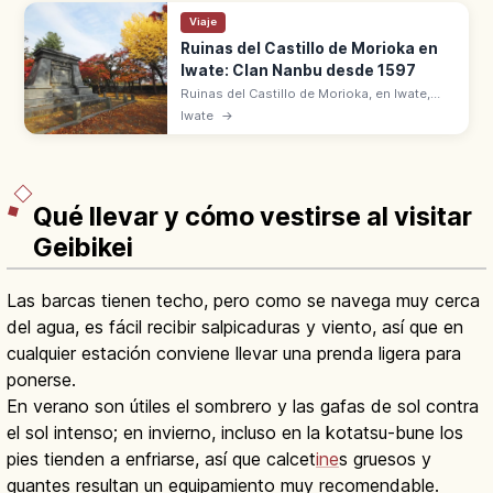
Viaje
Ruinas del Castillo de Morioka en
Iwate: Clan Nanbu desde 1597
Ruinas del Castillo de Morioka, en Iwate,
son del clan Nanbu (1597-1633). Murallas de
Iwate
→
granito en uno de los 100 castillos más
famosos. Cerezos y momiji.
Qué llevar y cómo vestirse al visitar
Geibikei
Las barcas tienen techo, pero como se navega muy cerca
del agua, es fácil recibir salpicaduras y viento, así que en
cualquier estación conviene llevar una prenda ligera para
ponerse.
En verano son útiles el sombrero y las gafas de sol contra
el sol intenso; en invierno, incluso en la kotatsu-bune los
pies tienden a enfriarse, así que calcet
ine
s gruesos y
guantes resultan un equipamiento muy recomendable.