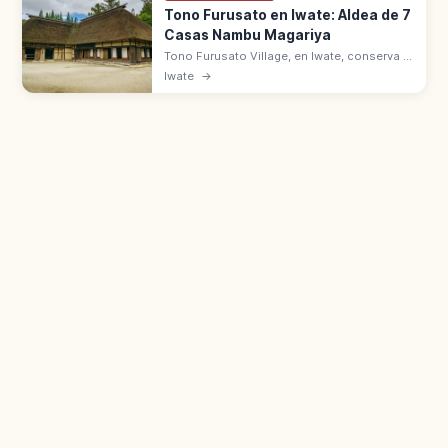
Tono Furusato en Iwate: Aldea de 7
Casas Nambu Magariya
Tono Furusato Village, en Iwate, conserva 7
Nambu Magariya en forma de L. Aldea
Iwate
→
agrícola tradicional con cuentos populares,
oficios y vida rural recreada.