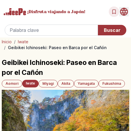
¡Disfruta
viajando a Japón!
Inicio
/
Iwate
/
Geibikei Ichinoseki: Paseo en Barca por el Cañón
Geibikei Ichinoseki: Paseo en Barca
por el Cañón
Iwate
Aomori
Miyagi
Akita
Yamagata
Fukushima