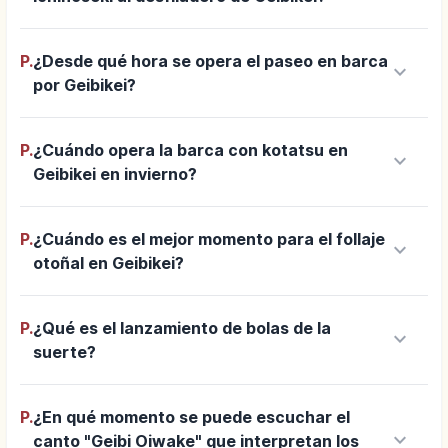
P.
¿Desde qué hora se opera el paseo en barca
keyboard_arrow_down
por Geibikei?
P.
¿Cuándo opera la barca con kotatsu en
keyboard_arrow_down
Geibikei en invierno?
P.
¿Cuándo es el mejor momento para el follaje
keyboard_arrow_down
otoñal en Geibikei?
P.
¿Qué es el lanzamiento de bolas de la
keyboard_arrow_down
suerte?
P.
¿En qué momento se puede escuchar el
keyboard_arrow_down
canto "Geibi Oiwake" que interpretan los