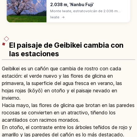
2.038 m, 'Nanbu Fuji'
Monte Iwate, estratovolcán de 2.038 m
apodado 'Nanbu Fuji'. Una de las 100
Iwate
→
montañas más famosas de Japón. Onsen
en Amihari y Matsukawa al pie de la
montaña.
El paisaje de Geibikei cambia con
las estaciones
Geibikei es un cañón que cambia de rostro con cada
estación: el verde nuevo y las flores de glicina en
primavera, la superficie del agua fresca en verano, las
hojas rojas (kōyō) en otoño y el paisaje nevado en
invierno.
Hacia mayo, las flores de glicina que brotan en las paredes
rocosas se convierten en un atractivo, tiñendo los
acantilados con racimos morados.
En otoño, el contraste entre los árboles teñidos de rojo y
amarillo y las paredes del cañón es lo más destacado.