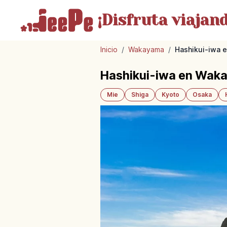
¡Disfruta
viajand
Inicio
/
Wakayama
/
Hashikui-iwa 
Hashikui-iwa en Waka
Mie
Shiga
Kyoto
Osaka