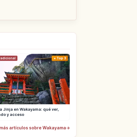
radicional
Top 3
 Jinja en Wakayama: qué ver,
ado y acceso
 más artículos sobre Wakayama
→