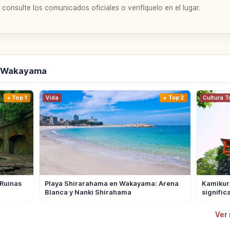
 consulte los comunicados oficiales o verifíquelo en el lugar.
e Wakayama
Top 1
Vida
Top 2
Cultura T
Ruinas
Playa Shirarahama en Wakayama: Arena
Kamikura
Blanca y Nanki Shirahama
signific
Ver