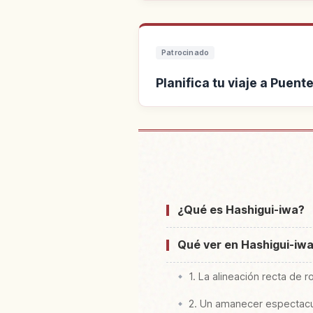
Patrocinado
Planifica tu viaje a Puent
Buscar alojamiento cerca
¿Qué es Hashigui-iwa?
Qué ver en Hashigui-iw
1. La alineación recta de 
2. Un amanecer espectacu