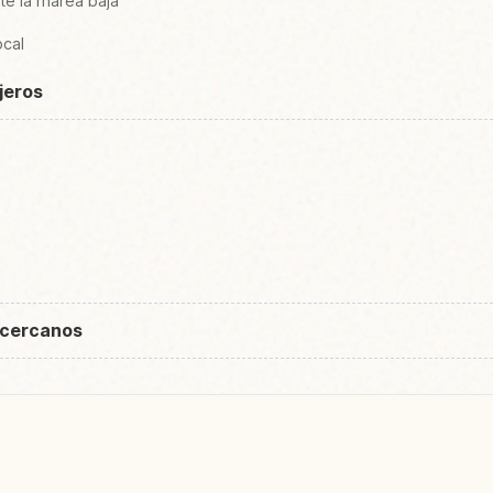
nte la marea baja
ocal
ajeros
 cercanos