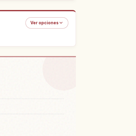
Ver opciones
n Puente Hashigui Iwa
↗