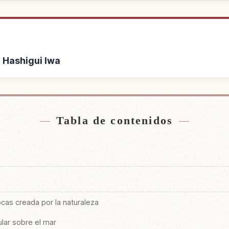
e Hashigui Iwa
 de Puente Hashigui Iwa
Buscar experiencias e
↗
Tabla de contenidos
a
rocas creada por la naturaleza
lar sobre el mar