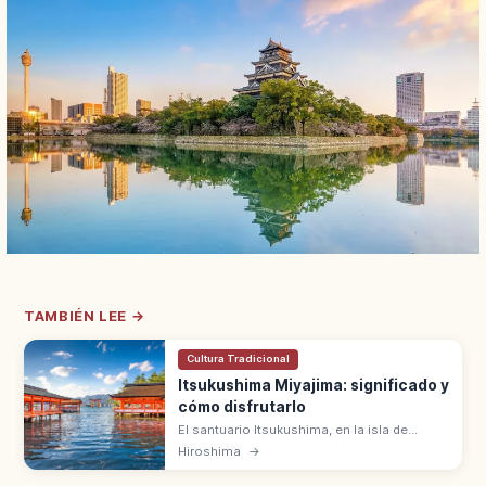
TAMBIÉN LEE →
Cultura Tradicional
Itsukushima Miyajima: significado y
cómo disfrutarlo
El santuario Itsukushima, en la isla de
Miyajima (Hiroshima), es Patrimonio
Hiroshima
→
UNESCO con un gran torii rojo de 16,6 m
sobre el mar. Tres Vistas de Japón.