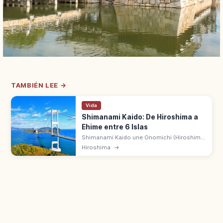
TAMBIÉN LEE →
Vida
Shimanami Kaido: De Hiroshima a
Ehime entre 6 Islas
Shimanami Kaido une Onomichi (Hiroshima)
e Imabari (Ehime) a lo largo de 60 km con 7
Hiroshima
→
puentes y 6 islas. Abierto en 1999, meca del
ciclismo en el mar de Seto.