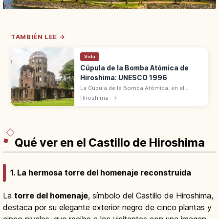
TAMBIÉN LEE →
Vida
Cúpula de la Bomba Atómica de
Hiroshima: UNESCO 1996
La Cúpula de la Bomba Atómica, en el
centro de Hiroshima, sobrevivió al
Hiroshima
→
bombardeo del 6 de agosto de 1945 a 160
m del hipocentro. Patrimonio UNESCO
desde 1996.
Qué ver en el Castillo de Hiroshima
1. La hermosa torre del homenaje reconstruida
La
torre del homenaje
, símbolo del Castillo de Hiroshima,
destaca por su elegante exterior negro de cinco plantas y
cinco niveles, que recibe a los visitantes con una imagen