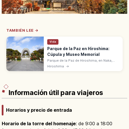
TAMBIÉN LEE →
Vida
Parque de la Paz en Hiroshima:
Cúpula y Museo Memorial
Parque de la Paz de Hiroshima, en Naka,
abarca 12 ha junto al hipocentro del 6 de
Hiroshima
→
agosto de 1945. Cúpula de la bomba
atómica y Museo Memorial.
Información útil para viajeros
Horarios y precio de entrada
Horario de la torre del homenaje
: de 9:00 a 18:00