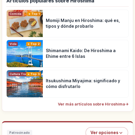
Artículos populares sobre Hiroshima
Comida
Top 1
Momiji Manju en Hiroshima: qué es,
tipos y dónde probarlo
Vida
Top 2
Shimanami Kaido: De Hiroshima a
Ehime entre 6 Islas
Cultura Tradicional
Top 3
Itsukushima Miyajima: significado y
cómo disfrutarlo
Ver más artículos sobre Hiroshima
→
Ver opciones
Patrocinado