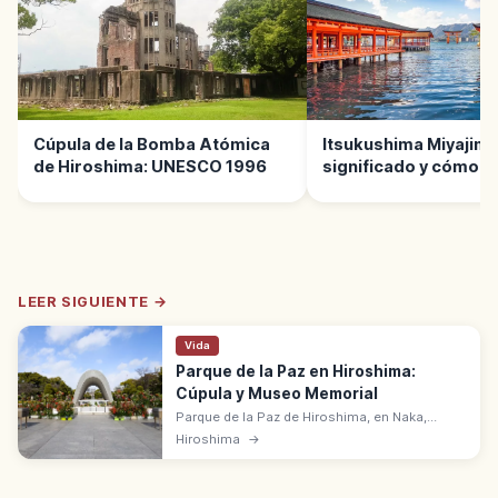
Cúpula de la Bomba Atómica
Itsukushima Miyajima
de Hiroshima: UNESCO 1996
significado y cómo di
LEER SIGUIENTE →
Vida
Parque de la Paz en Hiroshima:
Cúpula y Museo Memorial
Parque de la Paz de Hiroshima, en Naka,
abarca 12 ha junto al hipocentro del 6 de
Hiroshima
→
agosto de 1945. Cúpula de la bomba atómica
y Museo Memorial.