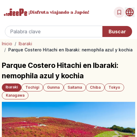
¡Disfruta
viajando a Japón!
Inicio
/
Ibaraki
/
Parque Costero Hitachi en Ibaraki: nemophila azul y kochia
Parque Costero Hitachi en Ibaraki:
nemophila azul y kochia
Ibaraki
Tochigi
Gunma
Saitama
Chiba
Tokyo
Kanagawa