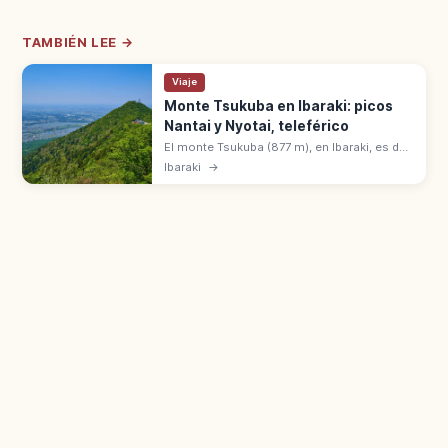
TAMBIÉN LEE →
Viaje
Monte Tsukuba en Ibaraki: picos
Nantai y Nyotai, teleférico
El monte Tsukuba (877 m), en Ibaraki, es de
las 100 montañas más famosas de Japón.
Ibaraki
→
Dos cimas: Nantai (871 m) y Nyotai (877 m).
Teleférico y funicular.