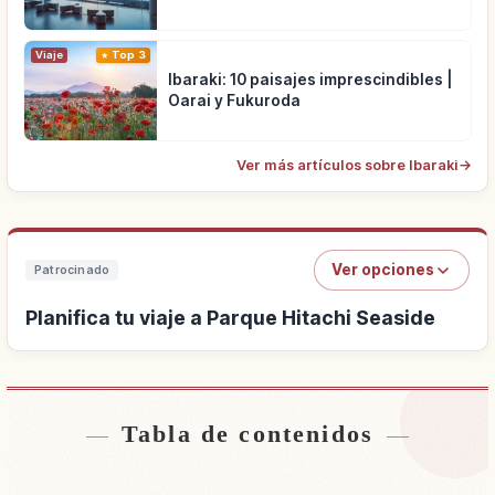
Viaje
Top 3
Ibaraki: 10 paisajes imprescindibles |
Oarai y Fukuroda
Ver más artículos sobre Ibaraki
→
Ver opciones
Patrocinado
Planifica tu viaje a Parque Hitachi Seaside
Tabla de contenidos
Buscar alojamiento cerca de Parque Hitachi
↗
Seaside