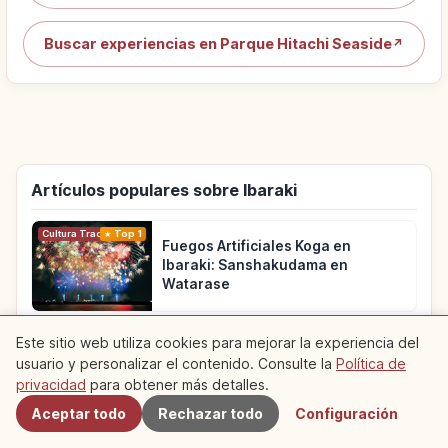
Buscar experiencias en Parque Hitachi Seaside
↗
Artículos populares sobre Ibaraki
Cultura Tradicional
Top 1
Fuegos Artificiales Koga en
Ibaraki: Sanshakudama en
Watarase
Vida
Top 2
Este sitio web utiliza cookies para mejorar la experiencia del
Estación Hitachi en Ibaraki:
usuario y personalizar el contenido. Consulte la
Política de
Cercanos
'Estación con Vistas al Mar'
privacidad
para obtener más detalles.
Aceptar todo
Rechazar todo
Configuración
Viaje
Top 3
Santuario Kashima Jingu en