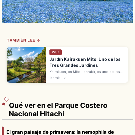
TAMBIÉN LEE →
Viaje
Jardín Kairakuen Mito: Uno de los
Tres Grandes Jardines
Kairakuen, en Mito (Ibaraki), es uno de los
Tres Grandes Jardines con Kenroku-en y
Ibaraki
→
Koraku-en. Abierto en 1842, acceso desde
la estación de Tokio en JR Joban.
Qué ver en el Parque Costero
Nacional Hitachi
El gran paisaje de primavera: la nemophila de