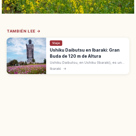
TAMBIÉN LEE →
Viaje
Ushiku Daibutsu en Ibaraki: Gran
Buda de 120 m de Altura
Ushiku Daibutsu, en Ushiku (Ibaraki), es una
de las mayores estatuas de Buda del
Ibaraki
→
mundo: 120 m de altura (20 m de base + 100
m de estatua). Bronce de pie.