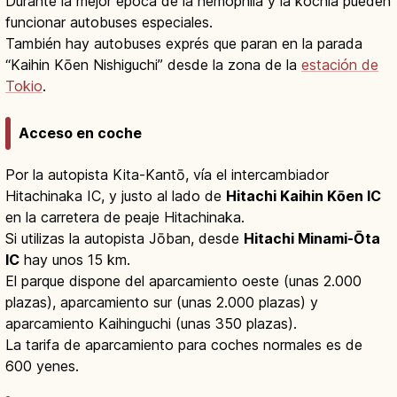
Durante la mejor época de la nemophila y la kochia pueden
funcionar autobuses especiales.
También hay autobuses exprés que paran en la parada
“Kaihin Kōen Nishiguchi” desde la zona de la
estación de
Tokio
.
Acceso en coche
Por la autopista Kita-Kantō, vía el intercambiador
Hitachinaka IC, y justo al lado de
Hitachi Kaihin Kōen IC
en la carretera de peaje Hitachinaka.
Si utilizas la autopista Jōban, desde
Hitachi Minami-Ōta
IC
hay unos 15 km.
El parque dispone del aparcamiento oeste (unas 2.000
plazas), aparcamiento sur (unas 2.000 plazas) y
aparcamiento Kaihinguchi (unas 350 plazas).
La tarifa de aparcamiento para coches normales es de
600 yenes.