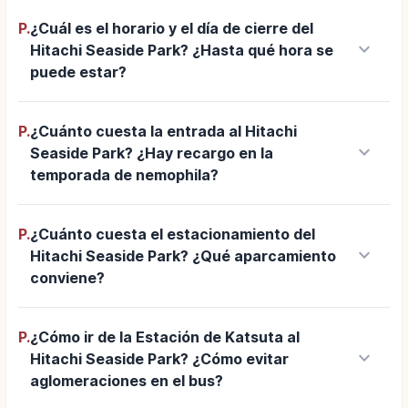
P.
¿Cuál es el horario y el día de cierre del
keyboard_arrow_down
Hitachi Seaside Park? ¿Hasta qué hora se
puede estar?
P.
¿Cuánto cuesta la entrada al Hitachi
keyboard_arrow_down
Seaside Park? ¿Hay recargo en la
temporada de nemophila?
P.
¿Cuánto cuesta el estacionamiento del
keyboard_arrow_down
Hitachi Seaside Park? ¿Qué aparcamiento
conviene?
P.
¿Cómo ir de la Estación de Katsuta al
keyboard_arrow_down
Hitachi Seaside Park? ¿Cómo evitar
aglomeraciones en el bus?