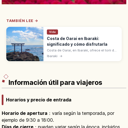
TAMBIÉN LEE →
Vida
Costa de Oarai en Ibaraki:
significado y cómo disfrutarla
Costa de Oarai, en Ibaraki, ofrece el torii de
Kamiiso sobre arrecifes del Pacífico,
Ibaraki
→
paisaje famoso del amanecer. Cerca del
Aqua World Oarai y playas de surf.
Información útil para viajeros
Horarios y precio de entrada
Horario de apertura
：varía según la temporada, por
ejemplo de 9:30 a 18:00.
Días de cierre
：pueden variar según la época, incluidos