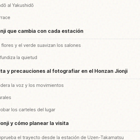
ndō al Yakushidō
rrace
ionji que cambia con cada estación
 flores y el verde suavizan los salones
fundiza la quietud
ta y precauciones al fotografiar en el Honzan Jionji
dera la voz y los movimientos
urales
obar los carteles del lugar
onji y cómo planear la visita
omprueba el trayecto desde la estación de Uzen-Takamatsu