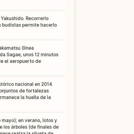
el Yakushido. Recorrerlo
s budistas permite hacerlo
akamatsu (línea
ida Sagae, unos 12 minutos
e el aeropuerto de
stórico nacional en 2014.
conjuntos de fortalezas
rmanece la huella de la
e mayo); en verano, lotos y
e los árboles (de finales de
nieve realza la silueta de