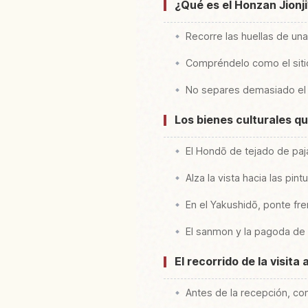
¿Qué es el Honzan Jionj
Recorre las huellas de un
Compréndelo como el sitio 
No separes demasiado el 
Los bienes culturales qu
El Hondō de tejado de paj
Alza la vista hacia las pi
En el Yakushidō, ponte fr
El sanmon y la pagoda de 
El recorrido de la visit
Antes de la recepción, com