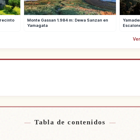
recinto
Monte Gassan 1.984 m: Dewa Sanzan en
Yamadera
Yamagata
Escalon
Ver
jamiento
Buscar ex
↗
Tabla de contenidos