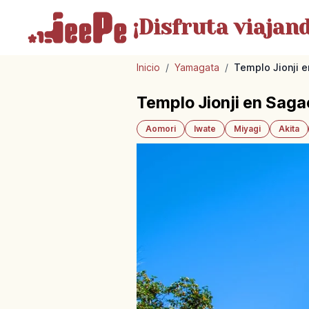
¡Disfruta
viajand
Inicio
/
Yamagata
/
Templo Jionji e
Templo Jionji en Sagae
Aomori
Iwate
Miyagi
Akita