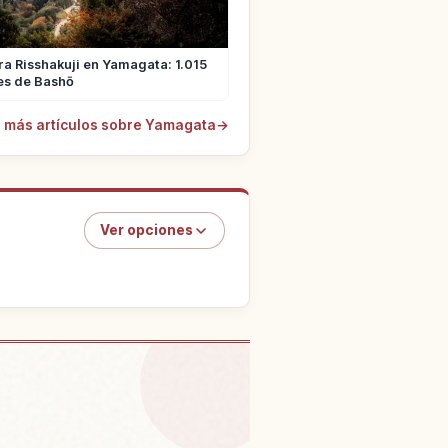
 Risshakuji en Yamagata: 1.015
es de Bashō
 más artículos sobre Yamagata
→
Ver opciones
periencias
↗