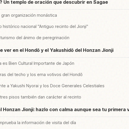
i? Un templo de oración que descubrir en Sagae
a gran organización monástica
histórico nacional "Antiguo recinto del Jionji"
turismo del ánimo de peregrinación
e ver en el Hondō y el Yakushidō del Honzan Jionji
a es Bien Cultural Importante de Japón
nturas del techo y los ema votivos del Hondō
ente a Yakushi Nyorai y los Doce Generales Celestiales
tres pisos también dan carácter al recinto
a al Honzan Jionji: hazlo con calma aunque sea tu primera 
prueba la información de visita del día