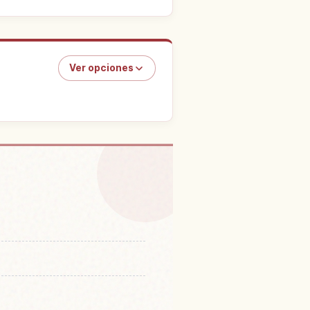
Ver opciones
ias en Inubouzaki
↗