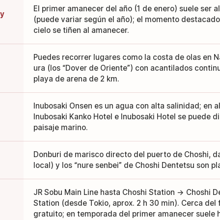
El primer amanecer del año (1 de enero) suele ser 
 y
(puede variar según el año); el momento destacado 
cielo se tiñen al amanecer.
Puedes recorrer lugares como la costa de olas en 
ura (los “Dover de Oriente”) con acantilados conti
playa de arena de 2 km.
Inubosaki Onsen es un agua con alta salinidad; en 
Inubosaki Kanko Hotel e Inubosaki Hotel se puede di
paisaje marino.
Donburi de marisco directo del puerto de Choshi, d
local) y los “nure senbei” de Choshi Dentetsu son pla
JR Sobu Main Line hasta Choshi Station → Choshi D
Station (desde Tokio, aprox. 2 h 30 min). Cerca del
gratuito; en temporada del primer amanecer suele