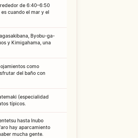
alrededor de 6:40–6:50
es cuando el mar y el
Nagasakibana, Byobu-ga-
nuos y Kimigahama, una
alojamientos como
sfrutar del baño con
atemaki (especialidad
tos típicos.
entetsu hasta Inubo
 faro hay aparcamiento
 haber mucha gente.