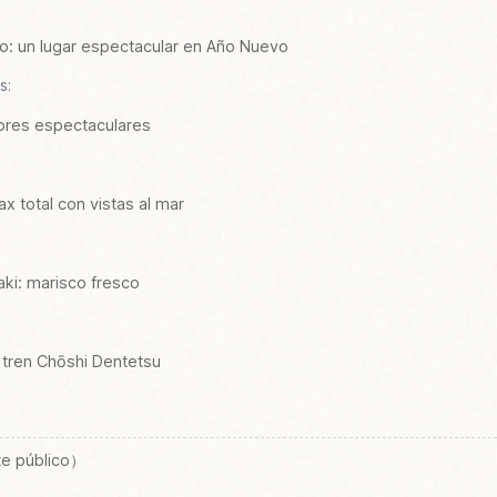
o: un lugar espectacular en Año Nuevo
s:
ores espectaculares
ax total con vistas al mar
ki: marisco fresco
l tren Chōshi Dentetsu
te público）