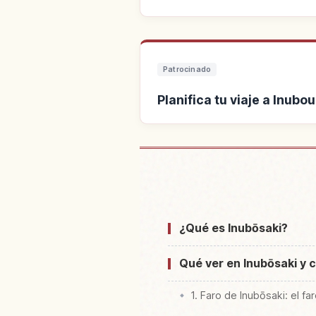
Patrocinado
Planifica tu viaje a Inubo
Buscar alojamiento c
¿Qué es Inubōsaki?
Qué ver en Inubōsaki y c
1. Faro de Inubōsaki: el f