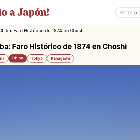
o a Japón!
hiba: Faro Histórico de 1874 en Choshi
ba: Faro Histórico de 1874 en Choshi
Chiba
ama
Tokyo
Kanagawa