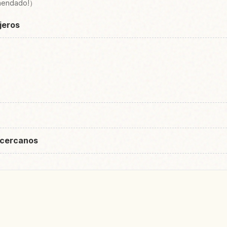
mendado!）
ajeros
 cercanos