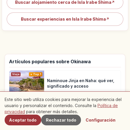
Buscar alojamiento cerca de Isla Irabe Shima
↗
Buscar experiencias en Isla Irabe Shima
↗
Artículos populares sobre Okinawa
Viaje
Top 1
Naminoue Jinja en Naha: qué ver,
significado y acceso
Este sitio web utiliza cookies para mejorar la experiencia del
Viaje
Top 2
usuario y personalizar el contenido. Consulte la
Política de
Cercanos
Shisa de Okinawa: significado del
privacidad
para obtener más detalles.
guardián de los tejados
Aceptar todo
Rechazar todo
Configuración