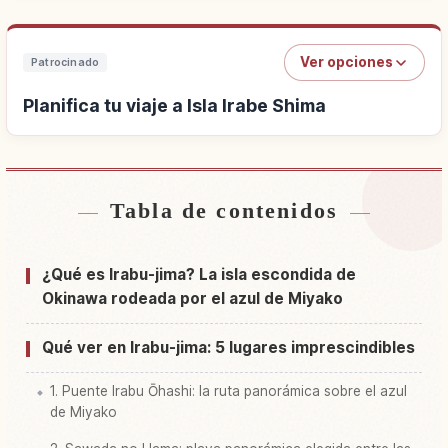
Ver opciones
Patrocinado
Planifica tu viaje a Isla Irabe Shima
Tabla de contenidos
Buscar alojamiento cerca de Isla Irabe Shima
↗
Buscar experiencias en Isla Irabe Shima
↗
¿Qué es Irabu-jima? La isla escondida de
Okinawa rodeada por el azul de Miyako
Qué ver en Irabu-jima: 5 lugares imprescindibles
1. Puente Irabu Ōhashi: la ruta panorámica sobre el azul
de Miyako