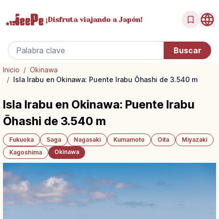
¡Disfruta
viajando a Japón!
Inicio
/
Okinawa
/
Isla Irabu en Okinawa: Puente Irabu Ōhashi de 3.540 m
Isla Irabu en Okinawa: Puente Irabu
Ōhashi de 3.540 m
Fukuoka
Saga
Nagasaki
Kumamoto
Oita
Miyazaki
Okinawa
Kagoshima