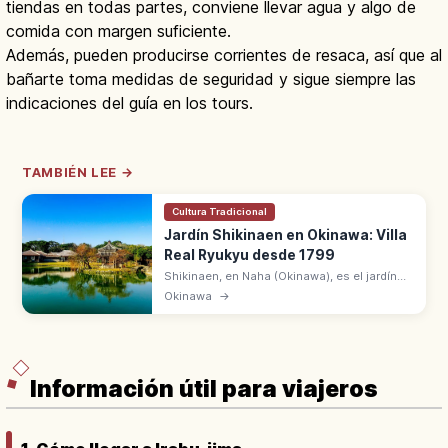
tiendas en todas partes, conviene llevar agua y algo de
comida con margen suficiente.
Además, pueden producirse corrientes de resaca, así que al
bañarte toma medidas de seguridad y sigue siempre las
indicaciones del guía en los tours.
TAMBIÉN LEE →
Cultura Tradicional
Jardín Shikinaen en Okinawa: Villa
Real Ryukyu desde 1799
Shikinaen, en Naha (Okinawa), es el jardín
construido en 1799 como villa real de
Okinawa
→
Ryukyu. Patrimonio UNESCO con estanque
Shinji-ike y pabellón hexagonal.
Información útil para viajeros