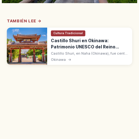
TAMBIÉN LEE →
Cultura Tradicional
Castillo Shuri en Okinawa:
Patrimonio UNESCO del Reino
Ryukyu
Castillo Shuri, en Naha (Okinawa), fue centro
del reino Ryukyu durante 450 años.
Okinawa
→
Patrimonio UNESCO desde 2000.
Reconstrucción del Seiden tras incendio de
2019.