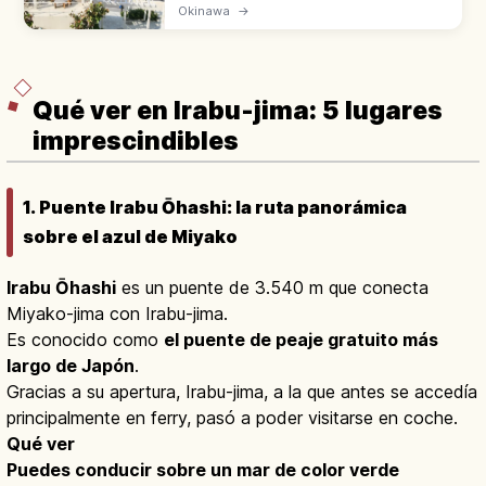
(Okinawa), está a 15 min en coche del
Okinawa
→
aeropuerto de Naha. 47 tiendas y
restaurantes en terrazas blancas con vistas
al mar.
Qué ver en Irabu-jima: 5 lugares
imprescindibles
1. Puente Irabu Ōhashi: la ruta panorámica
sobre el azul de Miyako
Irabu Ōhashi
es un puente de 3.540 m que conecta
Miyako-jima con Irabu-jima.
Es conocido como
el puente de peaje gratuito más
largo de Japón
.
Gracias a su apertura, Irabu-jima, a la que antes se accedía
principalmente en ferry, pasó a poder visitarse en coche.
Qué ver
Puedes conducir sobre un mar de color verde