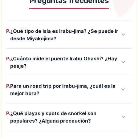
Preguntas frecuentes
P.
¿Qué tipo de isla es Irabu-jima? ¿Se puede ir
keyboard_arrow_down
desde Miyakojima?
P.
¿Cuánto mide el puente Irabu Ohashi? ¿Hay
keyboard_arrow_down
peaje?
P.
Para un road trip por Irabu-jima, ¿cuál es la
keyboard_arrow_down
mejor hora?
P.
¿Qué playas y spots de snorkel son
keyboard_arrow_down
populares? ¿Alguna precaución?