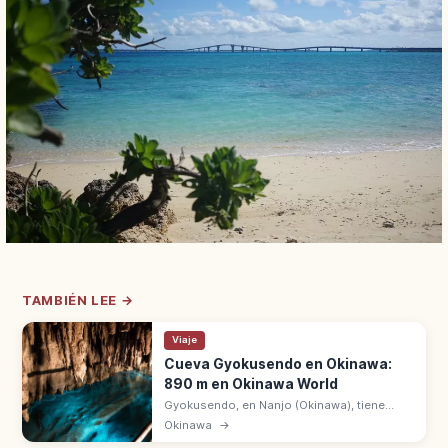
TAMBIÉN LEE →
Viaje
Cueva Gyokusendo en Okinawa:
890 m en Okinawa World
Gyokusendo, en Nanjo (Okinawa), tiene
5.000 m de galerías con 890 m abiertos en
Okinawa
→
Okinawa World. Más de un millón de