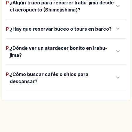
P.
¿Algún truco para recorrer Irabu-jima desde
keyboard_arrow_down
el aeropuerto (Shimojishima)?
keyboard_arrow_down
P.
¿Hay que reservar buceo o tours en barco?
P.
¿Dónde ver un atardecer bonito en Irabu-
keyboard_arrow_down
jima?
P.
¿Cómo buscar cafés o sitios para
keyboard_arrow_down
descansar?