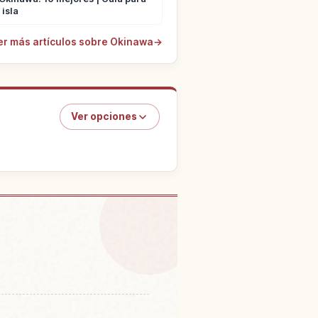
 isla
er más artículos sobre Okinawa
→
Ver opciones
periencias
↗