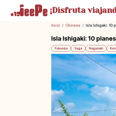
¡Disfruta
viajand
Inicio
/
Okinawa
/
Isla Ishigaki: 10
Isla Ishigaki: 10 plan
Fukuoka
Saga
Nagasaki
Kum