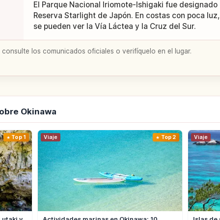
El Parque Nacional Iriomote-Ishigaki fue designado
Reserva Starlight de Japón. En costas con poca luz, 
se pueden ver la Vía Láctea y la Cruz del Sur.
 consulte los comunicados oficiales o verifíquelo en el lugar.
sobre Okinawa
Top 1
Viaje
Top 2
Viaje
utaki y
Actividades marinas en Okinawa: 10
Islas de