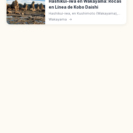
Hashikui-iwa en Wakayama: Rocas
en Línea de Kobo Daishi
Hashikui-iwa, en Kushimoto (Wakayama),
alinea unas 40 rocas a lo largo de 850 m
Wakayama
→
sobre el mar. Leyenda de Kobo Daishi. Lugar
Escénico y Monumento Natural.