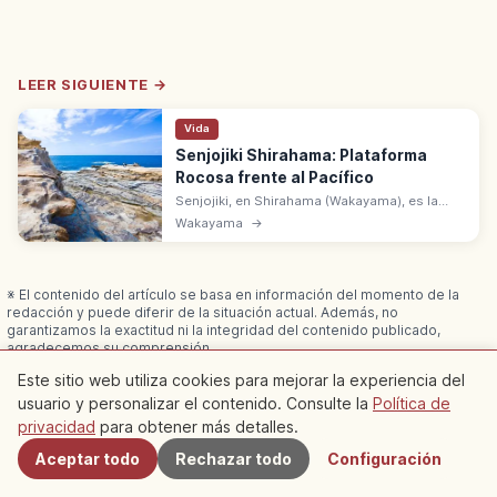
LEER SIGUIENTE →
Vida
Senjojiki Shirahama: Plataforma
Rocosa frente al Pacífico
Senjojiki, en Shirahama (Wakayama), es la
plataforma de arenisca de 18-15 millones de
Wakayama
→
años. Lugar Especial de Belleza con fotos del
atardecer.
※ El contenido del artículo se basa en información del momento de la
redacción y puede diferir de la situación actual. Además, no
garantizamos la exactitud ni la integridad del contenido publicado,
agradecemos su comprensión.
Patrocinado
Este artículo puede contener anuncios (enlaces de
Este sitio web utiliza cookies para mejorar la experiencia del
afiliados); podemos ganar una comisión por las reservas realizadas a
usuario y personalizar el contenido. Consulte la
Política de
Cercanos
través de ellos.
privacidad
para obtener más detalles.
Aceptar todo
Rechazar todo
Configuración