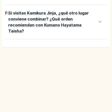
P.
Si visitas Kamikura Jinja, ¿qué otro lugar
conviene combinar? ¿Qué orden
keyboard_arrow_down
recomiendan con Kumano Hayatama
Taisha?