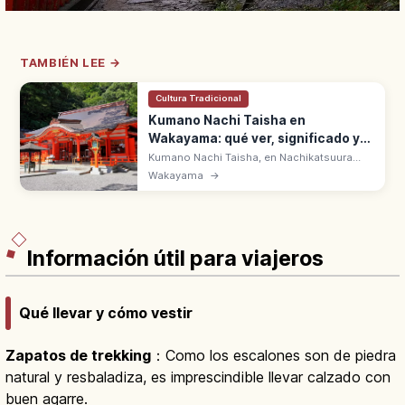
TAMBIÉN LEE →
Cultura Tradicional
Kumano Nachi Taisha en
Wakayama: qué ver, significado y
acceso
Kumano Nachi Taisha, en Nachikatsuura
(Wakayama), es uno de los Kumano Sanzan,
Wakayama
→
Patrimonio UNESCO. Junto a la cascada
Nachi de 133 m, venerada en Hiro Jinja.
Información útil para viajeros
Qué llevar y cómo vestir
Zapatos de trekking
：Como los escalones son de piedra
natural y resbaladiza, es imprescindible llevar calzado con
buen agarre.