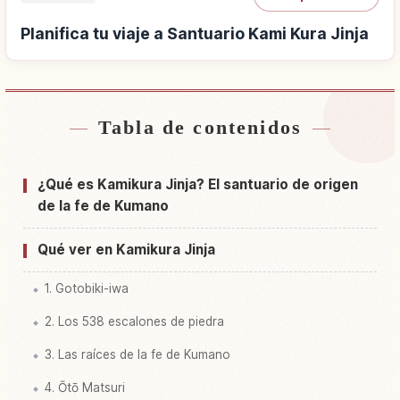
Planifica tu viaje a Santuario Kami Kura Jinja
Tabla de contenidos
Buscar alojamiento cerca de Santuario Kami
↗
Kura Jinja
¿Qué es Kamikura Jinja? El santuario de origen
Buscar experiencias en Santuario Kami Kura
de la fe de Kumano
↗
Jinja
Qué ver en Kamikura Jinja
1. Gotobiki-iwa
2. Los 538 escalones de piedra
3. Las raíces de la fe de Kumano
4. Ōtō Matsuri