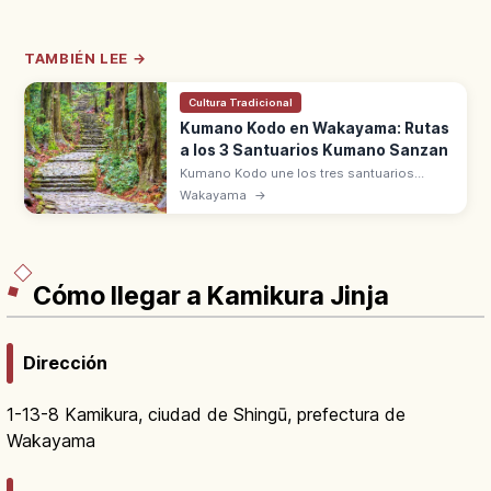
TAMBIÉN LEE →
Cultura Tradicional
Kumano Kodo en Wakayama: Rutas
a los 3 Santuarios Kumano Sanzan
Kumano Kodo une los tres santuarios
Kumano Sanzan: Hongu Taisha, Hayatama y
Wakayama
→
Nachi Taisha. Patrimonio UNESCO desde
2004 en la península de Kii.
Cómo llegar a Kamikura Jinja
Dirección
1-13-8 Kamikura, ciudad de Shingū, prefectura de
Wakayama