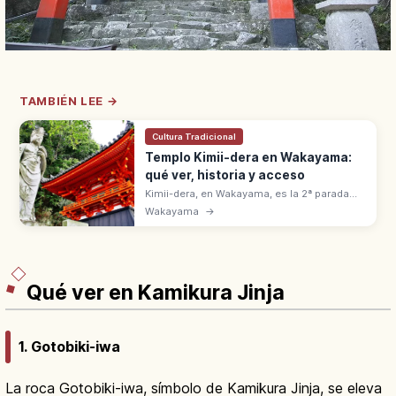
TAMBIÉN LEE →
Cultura Tradicional
Templo Kimii-dera en Wakayama:
qué ver, historia y acceso
Kimii-dera, en Wakayama, es la 2ª parada
del Saigoku. Fundado en 770 por un monje
Wakayama
→
Tang, con 231 escalones que llevan a vistas
de la bahía de Wakaura.
Qué ver en Kamikura Jinja
1. Gotobiki-iwa
La roca Gotobiki-iwa, símbolo de Kamikura Jinja, se eleva