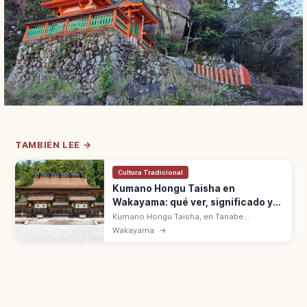
TAMBIÉN LEE →
Cultura Tradicional
Kumano Hongu Taisha en
Wakayama: qué ver, significado y
acceso
Kumano Hongu Taisha, en Tanabe
(Wakayama), es el santuario central de los
Wakayama
→
Kumano Sanzan. Gran torii de Oyunohara de
34 m y Patrimonio UNESCO en el Kumano
Kodo.