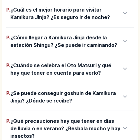
P.
¿Cuál es el mejor horario para visitar
keyboard_arrow_down
Kamikura Jinja? ¿Es seguro ir de noche?
P.
¿Cómo llegar a Kamikura Jinja desde la
keyboard_arrow_down
estación Shingu? ¿Se puede ir caminando?
P.
¿Cuándo se celebra el Oto Matsuri y qué
keyboard_arrow_down
hay que tener en cuenta para verlo?
P.
¿Se puede conseguir goshuin de Kamikura
keyboard_arrow_down
Jinja? ¿Dónde se recibe?
P.
¿Qué precauciones hay que tener en días
keyboard_arrow_down
de lluvia o en verano? ¿Resbala mucho y hay
insectos?