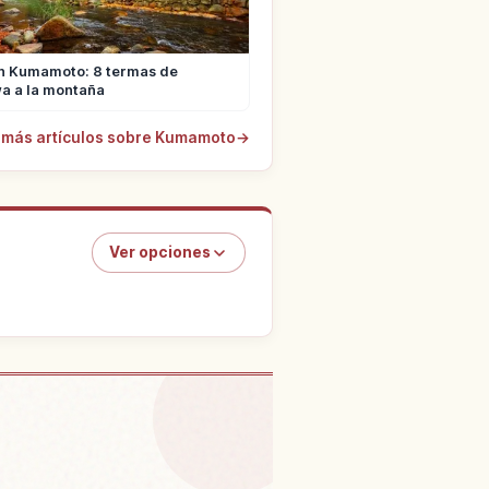
n Kumamoto: 8 termas de
a a la montaña
 más artículos sobre Kumamoto
→
Ver opciones
 en Kikuchi Keikoku
↗