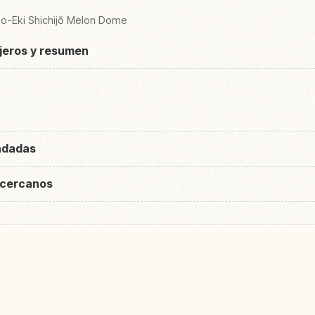
-no-Eki Shichijō Melon Dome
ajeros y resumen
ndadas
 cercanos