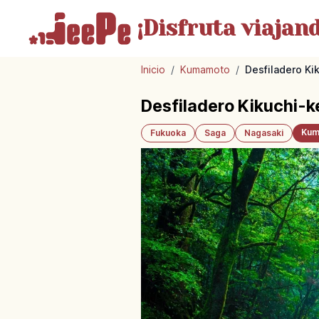
¡Disfruta
viajand
Inicio
/
Kumamoto
/
Desfiladero Ki
Desfiladero Kikuchi-k
Kum
Fukuoka
Saga
Nagasaki