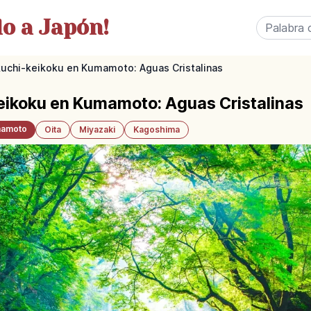
o a Japón!
kuchi-keikoku en Kumamoto: Aguas Cristalinas
eikoku en Kumamoto: Aguas Cristalinas
amoto
Oita
Miyazaki
Kagoshima