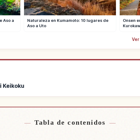
e Aso a
Naturaleza en Kumamoto: 10 lugares de
Onsen e
Aso a Uto
Kurokaw
Ver
hi Keikoku
ca de Kikuchi Keikoku
Buscar experiencias
↗
Tabla de contenidos