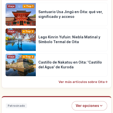
Viaje
Top 1
Santuario Usa Jingū en Ōita: qué ver,
significado y acceso
Viaje
Top 2
Lago Kinrin Yufuin: Niebla Matinal y
Símbolo Termal de Oita
Viaje
Top 3
Castillo de Nakatsu en Oita: 'Castillo
del Agua' de Kuroda
Ver más artículos sobre Oita
→
Ver opciones
Patrocinado