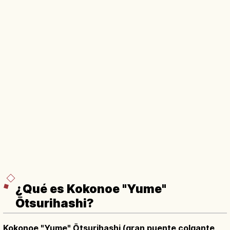
¿Qué es Kokonoe "Yume"
Ōtsurihashi?
Kokonoe "Yume" Ōtsurihashi (gran puente colgante