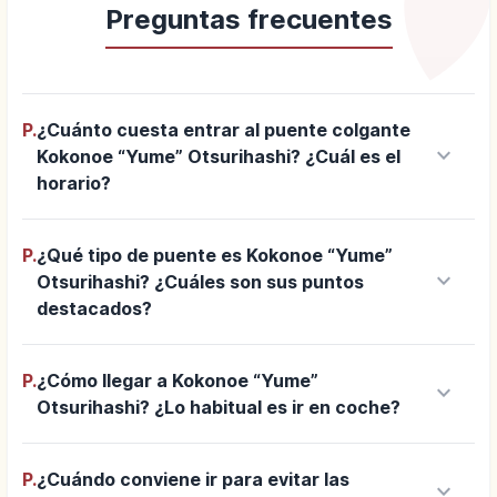
Preguntas frecuentes
P.
¿Cuánto cuesta entrar al puente colgante
keyboard_arrow_down
Kokonoe “Yume” Otsurihashi? ¿Cuál es el
horario?
P.
¿Qué tipo de puente es Kokonoe “Yume”
keyboard_arrow_down
Otsurihashi? ¿Cuáles son sus puntos
destacados?
P.
¿Cómo llegar a Kokonoe “Yume”
keyboard_arrow_down
Otsurihashi? ¿Lo habitual es ir en coche?
P.
¿Cuándo conviene ir para evitar las
keyboard_arrow_down