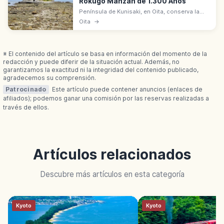
Rokugo Manzan de 1.300 Años
Península de Kunisaki, en Oita, conserva la
cultura Rokugo Manzan de 1.300 años.
Oita
→
Templos, budas de piedra y onsen, con
sincretismo sintoísta y budista.
※ El contenido del artículo se basa en información del momento de la
redacción y puede diferir de la situación actual. Además, no
garantizamos la exactitud ni la integridad del contenido publicado,
agradecemos su comprensión.
Patrocinado
Este artículo puede contener anuncios (enlaces de
afiliados); podemos ganar una comisión por las reservas realizadas a
través de ellos.
Artículos relacionados
Descubre más artículos en esta categoría
Kyoto
Kyoto