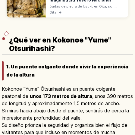
Budas de piedra de Usuki, en Oita, son
magaibutsu tallados en toba volcánica
Oita
→
entre finales del Heian y el Kamakura.
Conjunto declarado Tesoro Nacional de
Japón.
¿Qué ver en Kokonoe "Yume"
Ōtsurihashi?
1. Un puente colgante donde vivir la experiencia
de la altura
Kokonoe "Yume" Ōtsurihashi es un puente colgante
peatonal de
unos 173 metros de altura
, unos 390 metros
de longitud y aproximadamente 1,5 metros de ancho.
Si miras hacia abajo desde el puente, sentirás de cerca la
impresionante profundidad del valle.
Su diseño prioriza la seguridad y organiza bien el flujo de
visitantes para que incluso en momentos de mucha