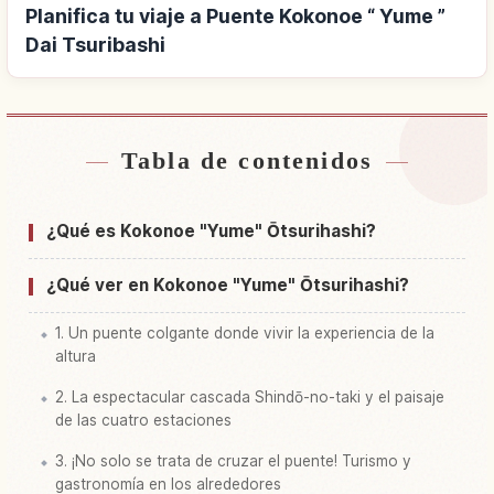
Planifica tu viaje a Puente Kokonoe “ Yume ”
Dai Tsuribashi
Tabla de contenidos
Buscar alojamiento cerca de Puente Kokonoe “
↗
Yume ” Dai Tsuribashi
¿Qué es Kokonoe "Yume" Ōtsurihashi?
Buscar experiencias en Puente Kokonoe “ Yume
↗
” Dai Tsuribashi
¿Qué ver en Kokonoe "Yume" Ōtsurihashi?
1. Un puente colgante donde vivir la experiencia de la
altura
2. La espectacular cascada Shindō-no-taki y el paisaje
de las cuatro estaciones
3. ¡No solo se trata de cruzar el puente! Turismo y
gastronomía en los alrededores