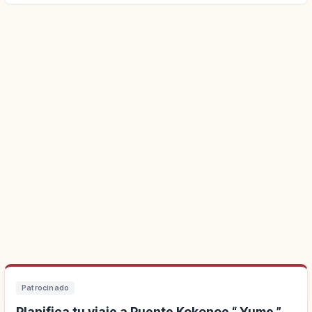
Patrocinado
Planifica tu viaje a Puente Kokonoe “ Yume ”