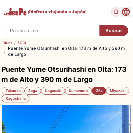
¡Disfruta
viajando a Japón!
Inicio
/
Oita
Puente Yume Otsurihashi en Oita: 173 m de Alto y 390 m
/
de Largo
Puente Yume Otsurihashi en Oita: 173
m de Alto y 390 m de Largo
Oita
Fukuoka
Saga
Nagasaki
Kumamoto
Miyazaki
Kagoshima