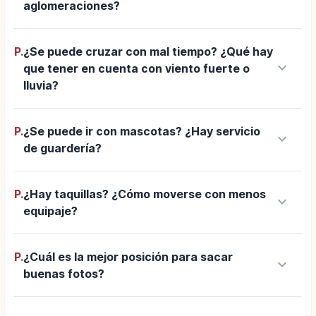
aglomeraciones?
P.
¿Se puede cruzar con mal tiempo? ¿Qué hay
keyboard_arrow_down
que tener en cuenta con viento fuerte o
lluvia?
P.
¿Se puede ir con mascotas? ¿Hay servicio
keyboard_arrow_down
de guardería?
P.
¿Hay taquillas? ¿Cómo moverse con menos
keyboard_arrow_down
equipaje?
P.
¿Cuál es la mejor posición para sacar
keyboard_arrow_down
buenas fotos?