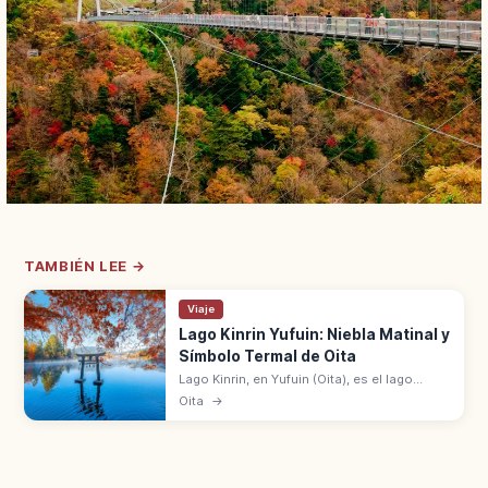
TAMBIÉN LEE →
Viaje
Lago Kinrin Yufuin: Niebla Matinal y
Símbolo Termal de Oita
Lago Kinrin, en Yufuin (Oita), es el lago
símbolo de la zona termal. Niebla matinal
Oita
→
entre otoño e invierno. Nombrado por Mori
Kuso en 1884.