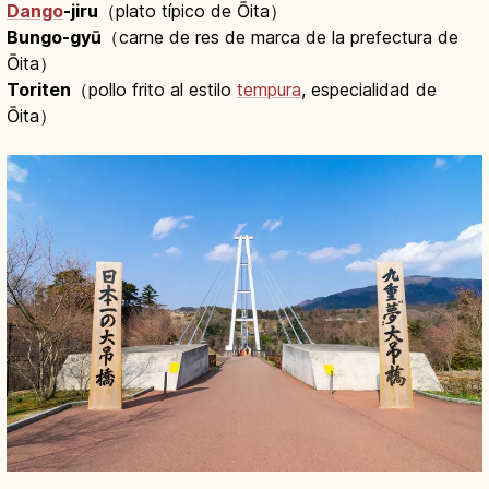
Dango
-jiru
（plato típico de Ōita）
Bungo-gyū
（carne de res de marca de la prefectura de
Ōita）
Toriten
（pollo frito al estilo
tempura
, especialidad de
Ōita）