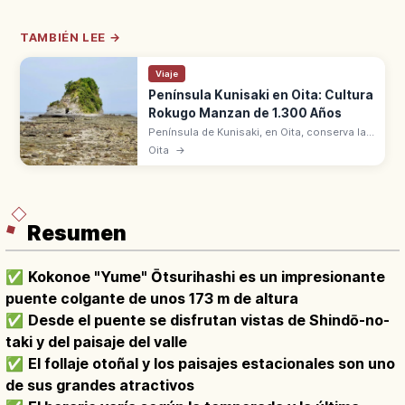
TAMBIÉN LEE →
Viaje
Península Kunisaki en Oita: Cultura
Rokugo Manzan de 1.300 Años
Península de Kunisaki, en Oita, conserva la
cultura Rokugo Manzan de 1.300 años.
Oita
→
Templos, budas de piedra y onsen, con
sincretismo sintoísta y budista.
Resumen
✅
Kokonoe "Yume" Ōtsurihashi es un impresionante
puente colgante de unos 173 m de altura
✅
Desde el puente se disfrutan vistas de Shindō-no-
taki y del paisaje del valle
✅
El follaje otoñal y los paisajes estacionales son uno
de sus grandes atractivos