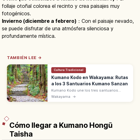
follaje otoñal colorea el recinto y crea paisajes muy
fotogénicos.
Invierno (diciembre a febrero)
：Con el paisaje nevado,
se puede disfrutar de una atmósfera silenciosa y
profundamente mística.
TAMBIÉN LEE →
Cultura Tradicional
Kumano Kodo en Wakayama: Rutas
a los 3 Santuarios Kumano Sanzan
Kumano Kodo une los tres santuarios
Kumano Sanzan: Hongu Taisha, Hayatama y
Wakayama
→
Nachi Taisha. Patrimonio UNESCO desde
2004 en la península de Kii.
Cómo llegar a Kumano Hongū
Taisha