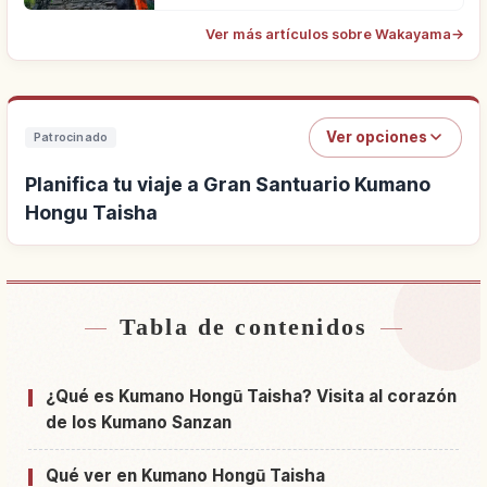
Ver más artículos sobre Wakayama
→
Ver opciones
Patrocinado
Planifica tu viaje a Gran Santuario Kumano
Hongu Taisha
Tabla de contenidos
Buscar alojamiento cerca de Gran Santuario
↗
Kumano Hongu Taisha
¿Qué es Kumano Hongū Taisha? Visita al corazón
Buscar experiencias en Gran Santuario Kumano
de los Kumano Sanzan
↗
Hongu Taisha
Qué ver en Kumano Hongū Taisha