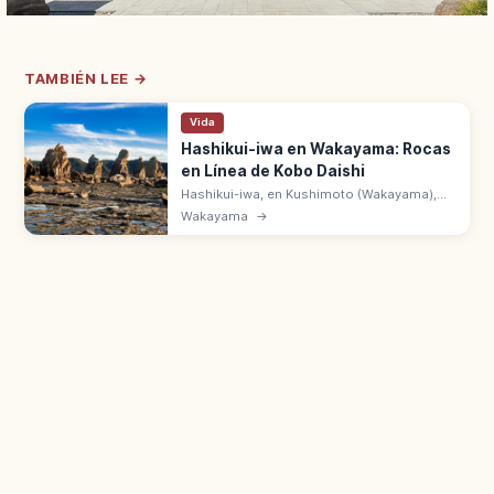
TAMBIÉN LEE →
Vida
Hashikui-iwa en Wakayama: Rocas
en Línea de Kobo Daishi
Hashikui-iwa, en Kushimoto (Wakayama),
alinea unas 40 rocas a lo largo de 850 m
Wakayama
→
sobre el mar. Leyenda de Kobo Daishi. Lugar
Escénico y Monumento Natural.