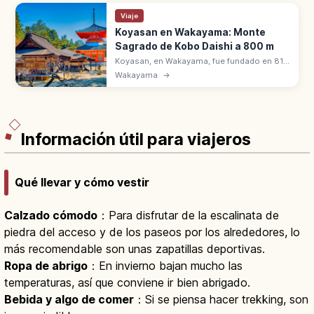
Viaje
Koyasan en Wakayama: Monte
Sagrado de Kobo Daishi a 800 m
Koyasan, en Wakayama, fue fundado en 816
por Kobo Daishi (Kukai), a 800 m de altitud.
Wakayama
→
Patrimonio UNESCO con shukubo y cocina
vegetariana shojin ryori.
Información útil para viajeros
Qué llevar y cómo vestir
Calzado cómodo
：Para disfrutar de la escalinata de
piedra del acceso y de los paseos por los alrededores, lo
más recomendable son unas zapatillas deportivas.
Ropa de abrigo
：En invierno bajan mucho las
temperaturas, así que conviene ir bien abrigado.
Bebida y algo de comer
：Si se piensa hacer trekking, son