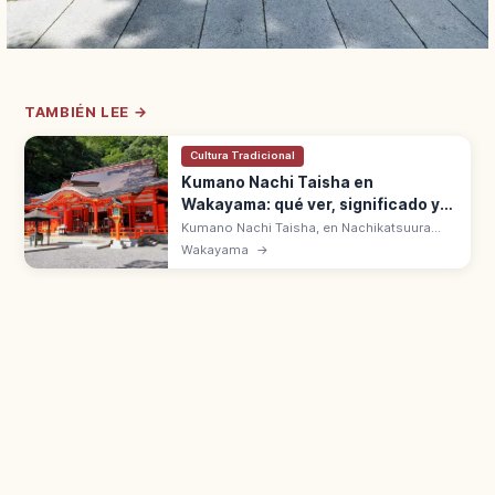
TAMBIÉN LEE →
Cultura Tradicional
Kumano Nachi Taisha en
Wakayama: qué ver, significado y
acceso
Kumano Nachi Taisha, en Nachikatsuura
(Wakayama), es uno de los Kumano Sanzan,
Wakayama
→
Patrimonio UNESCO. Junto a la cascada
Nachi de 133 m, venerada en Hiro Jinja.