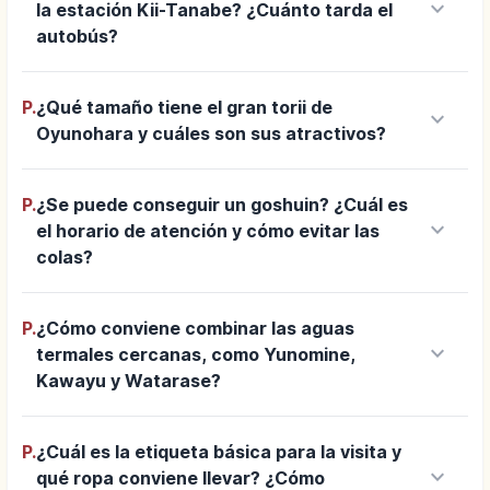
keyboard_arrow_down
la estación Kii-Tanabe? ¿Cuánto tarda el
autobús?
P.
¿Qué tamaño tiene el gran torii de
keyboard_arrow_down
Oyunohara y cuáles son sus atractivos?
P.
¿Se puede conseguir un goshuin? ¿Cuál es
keyboard_arrow_down
el horario de atención y cómo evitar las
colas?
P.
¿Cómo conviene combinar las aguas
keyboard_arrow_down
termales cercanas, como Yunomine,
Kawayu y Watarase?
P.
¿Cuál es la etiqueta básica para la visita y
keyboard_arrow_down
qué ropa conviene llevar? ¿Cómo