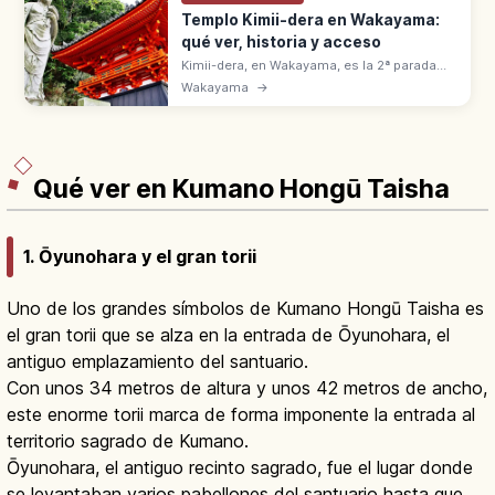
Templo Kimii-dera en Wakayama:
qué ver, historia y acceso
Kimii-dera, en Wakayama, es la 2ª parada
del Saigoku. Fundado en 770 por un monje
Wakayama
→
Tang, con 231 escalones que llevan a vistas
de la bahía de Wakaura.
Qué ver en Kumano Hongū Taisha
1. Ōyunohara y el gran torii
Uno de los grandes símbolos de Kumano Hongū Taisha es
el gran torii que se alza en la entrada de Ōyunohara, el
antiguo emplazamiento del santuario.
Con unos 34 metros de altura y unos 42 metros de ancho,
este enorme torii marca de forma imponente la entrada al
territorio sagrado de Kumano.
Ōyunohara, el antiguo recinto sagrado, fue el lugar donde
se levantaban varios pabellones del santuario hasta que