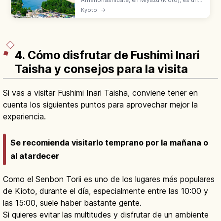
Amanohashidate, en Miyazu (Kioto), es una
de las Tres Vistas de Japón con
Kyoto
→
Matsushima y Miyajima. Banco de arena de
3,6 km con unos 6.700 pinos sobre la
bahía.
4. Cómo disfrutar de Fushimi Inari
Taisha y consejos para la visita
Si vas a visitar Fushimi Inari Taisha, conviene tener en
cuenta los siguientes puntos para aprovechar mejor la
experiencia.
Se recomienda visitarlo temprano por la mañana o
al atardecer
Como el Senbon Torii es uno de los lugares más populares
de Kioto, durante el día, especialmente entre las 10:00 y
las 15:00, suele haber bastante gente.
Si quieres evitar las multitudes y disfrutar de un ambiente