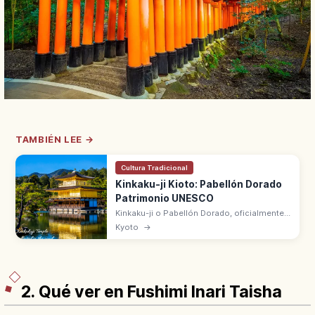
TAMBIÉN LEE →
Cultura Tradicional
Kinkaku-ji Kioto: Pabellón Dorado
Patrimonio UNESCO
Kinkaku-ji o Pabellón Dorado, oficialmente
Rokuon-ji, es el templo de Kioto con un
Kyoto
→
Shariden de tres pisos cubierto de pan de
oro. Patrimonio UNESCO desde 1994.
2. Qué ver en Fushimi Inari Taisha