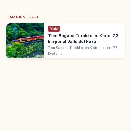
TAMBIÉN LEE →
Viaje
Tren Sagano Torokko en Kioto: 7,3
km por el Valle del Hozu
Tren Sagano Torokko, en Kioto, recorre 7,3
km desde Saga hasta Kameoka por el valle
Kyoto
→
del río Hozu. Opera desde 1991 con 5
vagones y el coche abierto 'The Rich'.