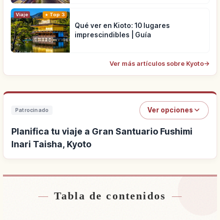
Viaje
Top 3
Qué ver en Kioto: 10 lugares
imprescindibles | Guía
Ver más artículos sobre Kyoto
→
Ver opciones
Patrocinado
Planifica tu viaje a Gran Santuario Fushimi
Inari Taisha, Kyoto
Tabla de contenidos
Buscar alojamiento cerca de Gran Santuario
↗
Fushimi Inari Taisha, Kyoto