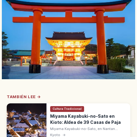
TAMBIÉN LEE →
Cultura Tradicional
Miyama Kayabuki-no-Sato en
Kioto: Aldea de 39 Casas de Paja
Miyama Kayabuki-no-Sato, en Nantan
(Kioto), conserva 39 casas tradicionales
Kyoto
→