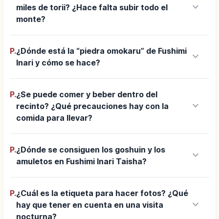
keyboard_arrow_down
miles de torii? ¿Hace falta subir todo el
monte?
P.
¿Dónde está la “piedra omokaru” de Fushimi
keyboard_arrow_down
Inari y cómo se hace?
P.
¿Se puede comer y beber dentro del
keyboard_arrow_down
recinto? ¿Qué precauciones hay con la
comida para llevar?
P.
¿Dónde se consiguen los goshuin y los
keyboard_arrow_down
amuletos en Fushimi Inari Taisha?
P.
¿Cuál es la etiqueta para hacer fotos? ¿Qué
keyboard_arrow_down
hay que tener en cuenta en una visita
nocturna?