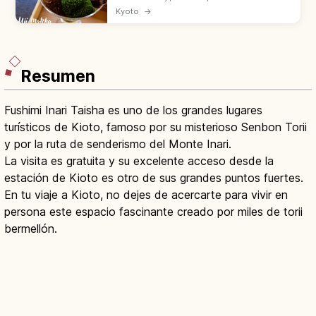
grandes tés de Japón con Shizuoka y
Kyoto
→
Sayama. Origen en 1191 con Eisai,
ceremonia del té con Sen no Rikyu.
Resumen
Fushimi Inari Taisha es uno de los grandes lugares
turísticos de Kioto, famoso por su misterioso Senbon Torii
y por la ruta de senderismo del Monte Inari.
La visita es gratuita y su excelente acceso desde la
estación de Kioto es otro de sus grandes puntos fuertes.
En tu viaje a Kioto, no dejes de acercarte para vivir en
persona este espacio fascinante creado por miles de torii
bermellón.