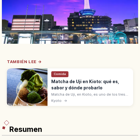
TAMBIÉN LEE →
Comida
Matcha de Uji en Kioto: qué es,
sabor y dónde probarlo
Matcha de Uji, en Kioto, es uno de los tres
grandes tés de Japón con Shizuoka y
Kyoto
→
Sayama. Origen en 1191 con Eisai,
ceremonia del té con Sen no Rikyu.
Resumen