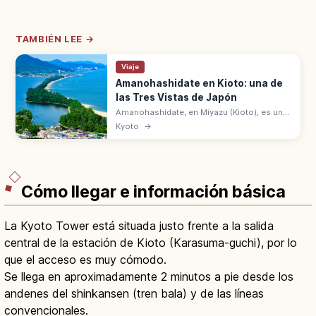
TAMBIÉN LEE →
Viaje
Amanohashidate en Kioto: una de
las Tres Vistas de Japón
Amanohashidate, en Miyazu (Kioto), es una
de las Tres Vistas de Japón con
Kyoto
→
Matsushima y Miyajima. Banco de arena de
3,6 km con unos 6.700 pinos sobre la
bahía.
Cómo llegar e información básica
La Kyoto Tower está situada justo frente a la salida
central de la estación de Kioto (Karasuma-guchi), por lo
que el acceso es muy cómodo.
Se llega en aproximadamente 2 minutos a pie desde los
andenes del shinkansen (tren bala) y de las líneas
convencionales.