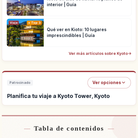
interior | Guía
Viaje
Top 3
Qué ver en Kioto: 10 lugares
imprescindibles | Guía
Ver más artículos sobre Kyoto
→
Ver opciones
Patrocinado
Planifica tu viaje a Kyoto Tower, Kyoto
Tabla de contenidos
Buscar alojamiento cerca de Kyoto Tower,
↗
Kyoto