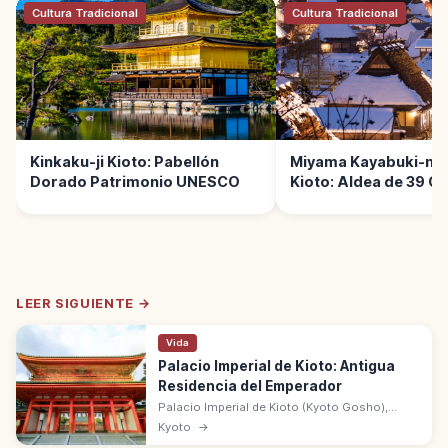
Cultura Tradicional
Cultura Tradicional
Kinkaku-ji Kioto: Pabellón
Miyama Kayabuki-no
Dorado Patrimonio UNESCO
Kioto: Aldea de 39 C
Paja
LEER SIGUIENTE →
Vida
Palacio Imperial de Kioto: Antigua
Residencia del Emperador
Palacio Imperial de Kioto (Kyoto Gosho),
dentro del parque Kyoto Gyoen, fue residencia
Kyoto
→
del emperador hasta el siglo XIX. Entrada