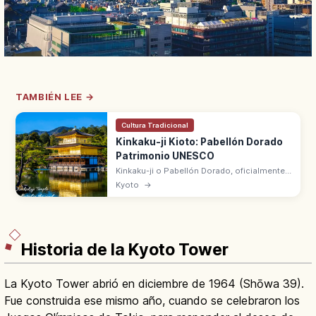
TAMBIÉN LEE →
Cultura Tradicional
Kinkaku-ji Kioto: Pabellón Dorado
Patrimonio UNESCO
Kinkaku-ji o Pabellón Dorado, oficialmente
Rokuon-ji, es el templo de Kioto con un
Kyoto
→
Shariden de tres pisos cubierto de pan de
oro. Patrimonio UNESCO desde 1994.
Historia de la Kyoto Tower
La Kyoto Tower abrió en diciembre de 1964 (Shōwa 39).
Fue construida ese mismo año, cuando se celebraron los