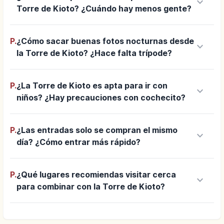
keyboard_arrow_down
Torre de Kioto? ¿Cuándo hay menos gente?
P.
¿Cómo sacar buenas fotos nocturnas desde
keyboard_arrow_down
la Torre de Kioto? ¿Hace falta trípode?
P.
¿La Torre de Kioto es apta para ir con
keyboard_arrow_down
niños? ¿Hay precauciones con cochecito?
P.
¿Las entradas solo se compran el mismo
keyboard_arrow_down
día? ¿Cómo entrar más rápido?
P.
¿Qué lugares recomiendas visitar cerca
keyboard_arrow_down
para combinar con la Torre de Kioto?