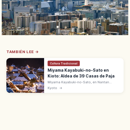
TAMBIÉN LEE →
Cultura Tradicional
Miyama Kayabuki-no-Sato en
Kioto: Aldea de 39 Casas de Paja
Miyama Kayabuki-no-Sato, en Nantan
(Kioto), conserva 39 casas tradicionales
Kyoto
→
con techo de paja. Estilo Kitayama, Distrito
de Conservación desde 1993.