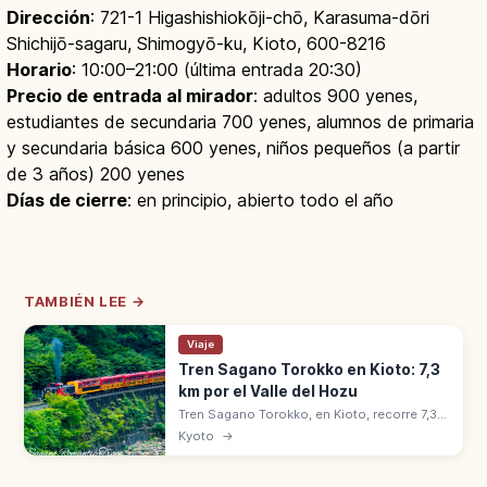
Dirección
: 721-1 Higashishiokōji-chō, Karasuma-dōri
Shichijō-sagaru, Shimogyō-ku, Kioto, 600-8216
Horario
: 10:00–21:00 (última entrada 20:30)
Precio de entrada al mirador
: adultos 900 yenes,
estudiantes de secundaria 700 yenes, alumnos de primaria
y secundaria básica 600 yenes, niños pequeños (a partir
de 3 años) 200 yenes
Días de cierre
: en principio, abierto todo el año
TAMBIÉN LEE →
Viaje
Tren Sagano Torokko en Kioto: 7,3
km por el Valle del Hozu
Tren Sagano Torokko, en Kioto, recorre 7,3
km desde Saga hasta Kameoka por el valle
Kyoto
→
del río Hozu. Opera desde 1991 con 5
vagones y el coche abierto 'The Rich'.