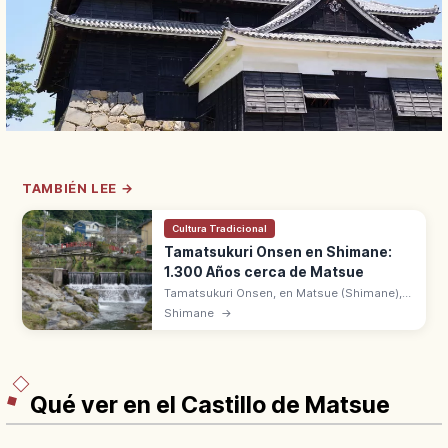
TAMBIÉN LEE →
Cultura Tradicional
Tamatsukuri Onsen en Shimane:
1.300 Años cerca de Matsue
Tamatsukuri Onsen, en Matsue (Shimane),
tiene 1.300 años de historia desde el Izumo
Shimane
→
no Kuni Fudoki. Aguas conocidas como
'onsen para piel bonita' con ryokan.
Qué ver en el Castillo de Matsue