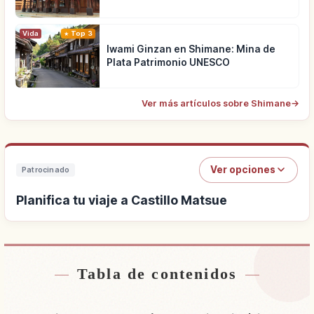
Vida
Top 3
Iwami Ginzan en Shimane: Mina de
Plata Patrimonio UNESCO
Ver más artículos sobre Shimane
→
Ver opciones
Patrocinado
Planifica tu viaje a Castillo Matsue
Tabla de contenidos
Buscar alojamiento cerca de Castillo Matsue
↗