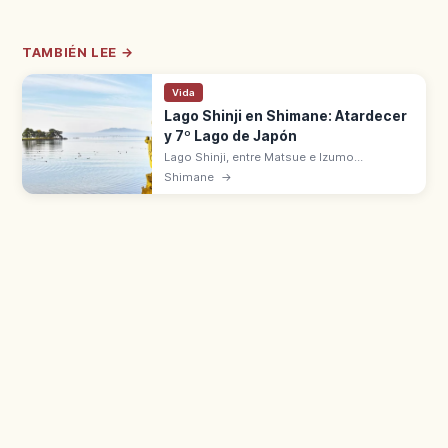
TAMBIÉN LEE →
Vida
Lago Shinji en Shimane: Atardecer
y 7º Lago de Japón
Lago Shinji, entre Matsue e Izumo
(Shimane), es el 7º lago de Japón con 79
Shimane
→
km². Salobre y sitio Ramsar desde 2005.
Atardeceres con la silueta de
Yomegashima.