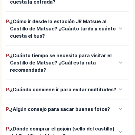
cuesta la entrada?
P.
¿Cómo ir desde la estación JR Matsue al
keyboard_arrow_down
Castillo de Matsue? ¿Cuánto tarda y cuánto
cuesta el bus?
P.
¿Cuánto tiempo se necesita para visitar el
keyboard_arrow_down
Castillo de Matsue? ¿Cuál es la ruta
recomendada?
keyboard_arrow_down
P.
¿Cuándo conviene ir para evitar multitudes?
keyboard_arrow_down
P.
¿Algún consejo para sacar buenas fotos?
P.
¿Dónde comprar el gojoin (sello del castillo)
keyboard_arrow_down