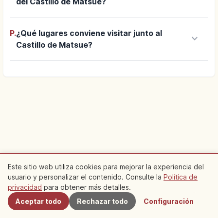
del Castillo de Matsue?
P.
¿Qué lugares conviene visitar junto al
keyboard_arrow_down
Castillo de Matsue?
Este sitio web utiliza cookies para mejorar la experiencia del
usuario y personalizar el contenido. Consulte la
Política de
Cercanos
privacidad
para obtener más detalles.
Aceptar todo
Rechazar todo
Configuración