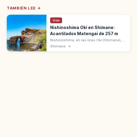
TAMBIÉN LEE →
Vida
Nishinoshima Oki en Shimane:
Acantilados Matengai de 257 m
Nishinoshima, en las islas Oki (Shimane),
tiene el acantilado Matengai de 257 m.
Shimane
→
Geoparque Mundial UNESCO con costa de
Kuniga y praderas de pastoreo.