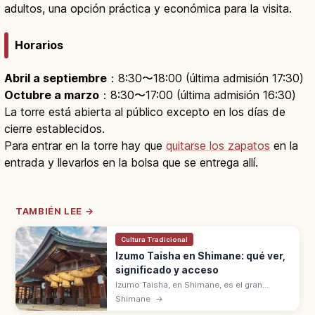
adultos, una opción práctica y económica para la visita.
Horarios
Abril a septiembre
：8:30〜18:00 (última admisión 17:30)
Octubre a marzo
：8:30〜17:00 (última admisión 16:30)
La torre está abierta al público excepto en los días de
cierre establecidos.
Para entrar en la torre hay que
quitarse los zapatos
en la
entrada y llevarlos en la bolsa que se entrega allí.
TAMBIÉN LEE →
Cultura Tradicional
Izumo Taisha en Shimane: qué ver,
significado y acceso
Izumo Taisha, en Shimane, es el gran
santuario de Okuninushi-no-Okami, dios de
Shimane
→
los buenos vínculos. En Kamiarizuki, los