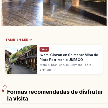
TAMBIÉN LEE →
Vida
Iwami Ginzan en Shimane: Mina de
Plata Patrimonio UNESCO
Iwami Ginzan, en Oda (Shimane), es la
antigua mina de plata Patrimonio UNESCO.
Shimane
→
Galería Ryugenji Mabu y casas samurái y
comerciantes con tejas Sekishū en Omori.
Formas recomendadas de disfrutar
la visita