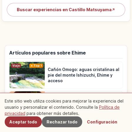
Buscar experiencias en Castillo Matsuyama
↗
Artículos populares sobre Ehime
Viaje
Top 1
Cañón Omogo: aguas cristalinas al
pie del monte Ishizuchi, Ehime y
acceso
Comida
Top 2
Este sitio web utiliza cookies para mejorar la experiencia del
Tai-meshi en Ehime: qué es y cómo
usuario y personalizar el contenido. Consulte la
Política de
se disfruta en Japón
Cercanos
privacidad
para obtener más detalles.
Aceptar todo
Rechazar todo
Configuración
Vida
Top 3
Shikoku Karst en Ehime: 'Pradera