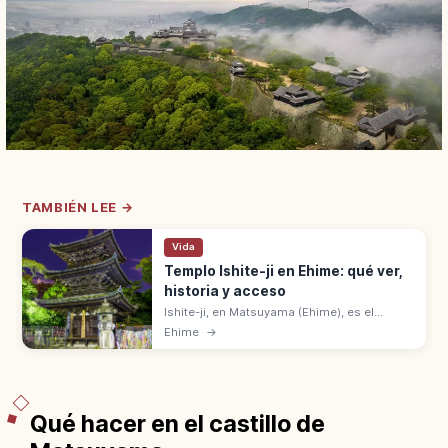
TAMBIÉN LEE →
Vida
Templo Ishite-ji en Ehime: qué ver,
historia y acceso
Ishite-ji, en Matsuyama (Ehime), es el
templo n.º 51 de la peregrinación de los 88
Ehime
→
de Shikoku. Puerta Niō Tesoro Nacional, a 1
km de Dōgo Onsen.
Qué hacer en el castillo de