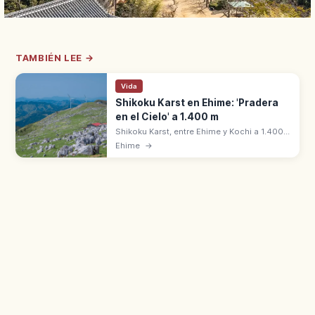
TAMBIÉN LEE →
Vida
Shikoku Karst en Ehime: 'Pradera
en el Cielo' a 1.400 m
Shikoku Karst, entre Ehime y Kochi a 1.400
m, es uno de los tres grandes karst con
Ehime
→
Akiyoshi-dai y Hirao-dai. 'Pradera en el
cielo' y observación de estrellas.