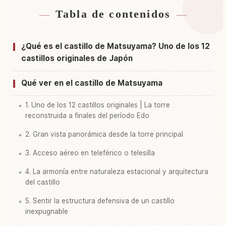
Tabla de contenidos
Buscar alojamiento cerca de Castillo
↗
Matsuyama
¿Qué es el castillo de Matsuyama? Uno de los 12
Buscar experiencias en Castillo Matsuyama
↗
castillos originales de Japón
Qué ver en el castillo de Matsuyama
1. Uno de los 12 castillos originales | La torre
reconstruida a finales del período Edo
2. Gran vista panorámica desde la torre principal
3. Acceso aéreo en teleférico o telesilla
4. La armonía entre naturaleza estacional y arquitectura
del castillo
5. Sentir la estructura defensiva de un castillo
inexpugnable