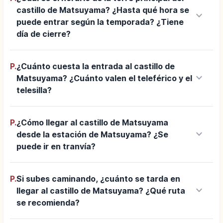
castillo de Matsuyama? ¿Hasta qué hora se
keyboard_arrow_down
puede entrar según la temporada? ¿Tiene
día de cierre?
P.
¿Cuánto cuesta la entrada al castillo de
keyboard_arrow_down
Matsuyama? ¿Cuánto valen el teleférico y el
telesilla?
P.
¿Cómo llegar al castillo de Matsuyama
keyboard_arrow_down
desde la estación de Matsuyama? ¿Se
puede ir en tranvía?
P.
Si subes caminando, ¿cuánto se tarda en
keyboard_arrow_down
llegar al castillo de Matsuyama? ¿Qué ruta
se recomienda?