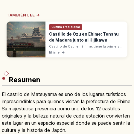
TAMBIÉN LEE →
Cultura Tradicional
Castillo de Ozu en Ehime: Tenshu
de Madera junto al Hijikawa
Castillo de Ozu, en Ehime, tiene la primera
tenshu de madera reconstruida en la
Ehime
→
posguerra (2004), 19,15 m. Junto al río
Hijikawa, en la 'pequeña Kioto de Iyo'.
Resumen
El castillo de Matsuyama es uno de los lugares turísticos
imprescindibles para quienes visitan la prefectura de Ehime.
Su majestuosa presencia como uno de los 12 castillos
originales y la belleza natural de cada estación convierten
este lugar en un espacio especial donde se puede sentir la
cultura y la historia de Japón.