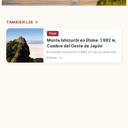
TAMBIÉN LEE →
Viaje
Monte Ishizuchi en Ehime: 1.982 m,
Cumbre del Oeste de Japón
El monte Ishizuchi (1.982 m) es la cima más
alta del oeste de Japón, en Ehime. Montaña
Ehime
→
sagrada del shugendō y pico Tengudake en
la cumbre. 100 montañas famosas.