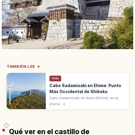
TAMBIÉN LEE →
Vida
Cabo Sadamisaki en Ehime: Punto
Más Occidental de Shikoku
Cabo Sadamisaki, en Ikata (Ehime), es el
punto más occidental de Shikoku. Faro
Ehime
→
blanco, aerogeneradores y fotos sobre el
mar de Uwa y el mar de Seto.
Qué ver en el castillo de