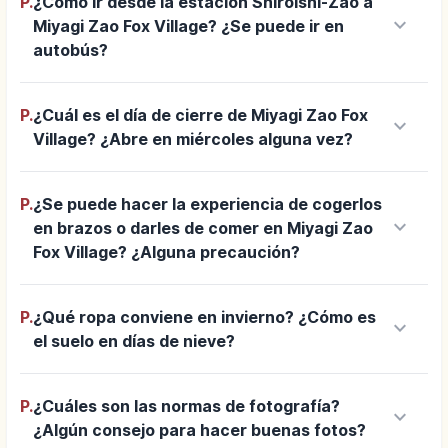
P.
¿Cómo ir desde la estación Shiroishi-Zao a
keyboard_arrow_down
Miyagi Zao Fox Village? ¿Se puede ir en
autobús?
P.
¿Cuál es el día de cierre de Miyagi Zao Fox
keyboard_arrow_down
Village? ¿Abre en miércoles alguna vez?
P.
¿Se puede hacer la experiencia de cogerlos
keyboard_arrow_down
en brazos o darles de comer en Miyagi Zao
Fox Village? ¿Alguna precaución?
P.
¿Qué ropa conviene en invierno? ¿Cómo es
keyboard_arrow_down
el suelo en días de nieve?
P.
¿Cuáles son las normas de fotografía?
keyboard_arrow_down
¿Algún consejo para hacer buenas fotos?