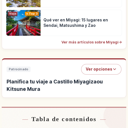
Viaje
Top 3
Qué ver en Miyagi: 15 lugares en
Sendai, Matsushima y Zao
Ver más artículos sobre Miyagi
→
Ver opciones
Patrocinado
Planifica tu viaje a Castillo Miyagizaou
Kitsune Mura
Tabla de contenidos
Buscar alojamiento cerca de Castillo
↗
Miyagizaou Kitsune Mura