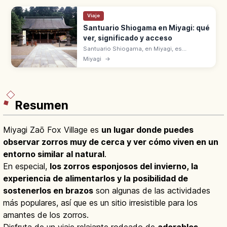
Viaje
Santuario Shiogama en Miyagi: qué
ver, significado y acceso
Santuario Shiogama, en Miyagi, es
Ichinomiya de la antigua provincia de Mutsu.
Miyagi
→
Se alza en el monte Ichimori, a 30 min en JR
Senseki desde la estación de Sendai.
Resumen
Miyagi Zaō Fox Village es
un lugar donde puedes
observar zorros muy de cerca y ver cómo viven en un
entorno similar al natural
.
En especial,
los zorros esponjosos del invierno, la
experiencia de alimentarlos y la posibilidad de
sostenerlos en brazos
son algunas de las actividades
más populares, así que es un sitio irresistible para los
amantes de los zorros.
Disfruta de un viaje relajante rodeado de
adorables