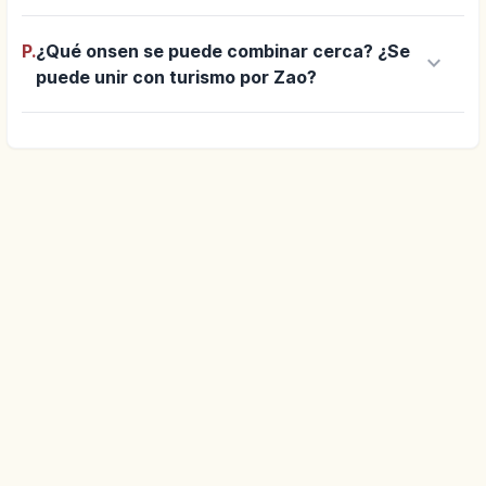
P.
¿Qué onsen se puede combinar cerca? ¿Se
keyboard_arrow_down
puede unir con turismo por Zao?