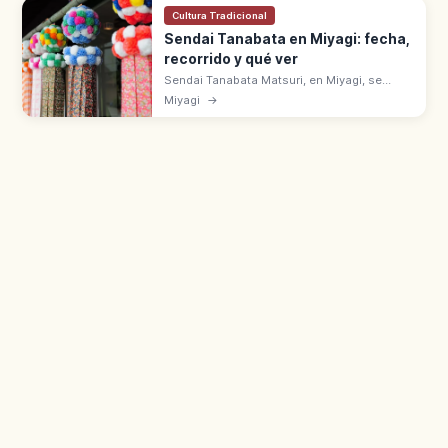
Cultura Tradicional
Sendai Tanabata en Miyagi: fecha,
recorrido y qué ver
Sendai Tanabata Matsuri, en Miyagi, se
celebra del 6 al 8 de agosto. Decoraciones
Miyagi
→
de bambú en las galerías comerciales.
Tradición ligada a Date Masamune.