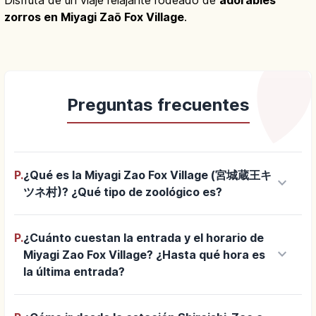
zorros en Miyagi Zaō Fox Village
.
Preguntas frecuentes
P.
¿Qué es la Miyagi Zao Fox Village (宮城蔵王キ
keyboard_arrow_down
ツネ村)? ¿Qué tipo de zoológico es?
P.
¿Cuánto cuestan la entrada y el horario de
keyboard_arrow_down
Miyagi Zao Fox Village? ¿Hasta qué hora es
la última entrada?