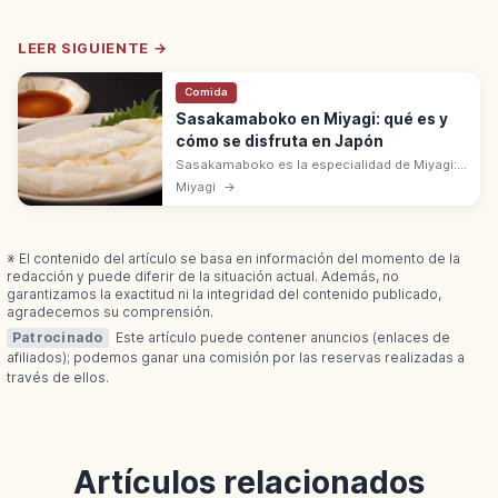
LEER SIGUIENTE →
Comida
Sasakamaboko en Miyagi: qué es y
cómo se disfruta en Japón
Sasakamaboko es la especialidad de Miyagi:
pastel de pescado blanco asado en forma de
Miyagi
→
hoja de bambú. Inspirado en el emblema
'bambú y gorrión' del clan Date.
※ El contenido del artículo se basa en información del momento de la
redacción y puede diferir de la situación actual. Además, no
garantizamos la exactitud ni la integridad del contenido publicado,
agradecemos su comprensión.
Patrocinado
Este artículo puede contener anuncios (enlaces de
afiliados); podemos ganar una comisión por las reservas realizadas a
través de ellos.
Artículos relacionados