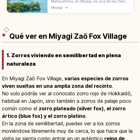
Matsushima, en Miyagi, es una de las Tres
Vistas de Japón con numerosos islotes
Miyagi
→
cubiertos de pinos en la bahía. Templos
Zuiganji y Godaido de Date Masamune.
Qué ver en Miyagi Zaō Fox Village
1. Zorros viviendo en semilibertad en plena
naturaleza
En Miyagi Zaō Fox Village,
varias especies de zorros
viven sueltas en una amplia zona del recinto
.
No solo podrás ver al conocido zorro rojo de Hokkaidō,
habitual en Japón, sino también a zorros de pelaje poco
común como el
zorro plateado (silver fox), el zorro
ártico (blue fox) y el zorro platino
.
En la zona de semilibertad, puedes ver a los zorros
moviéndose libremente muy de cerca, lo que hace que la
visita se sienta como entrar en un auténtico
reino de