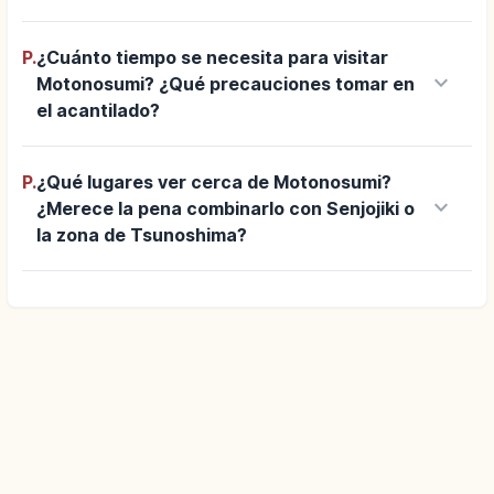
P.
¿Cuánto tiempo se necesita para visitar
keyboard_arrow_down
Motonosumi? ¿Qué precauciones tomar en
el acantilado?
P.
¿Qué lugares ver cerca de Motonosumi?
keyboard_arrow_down
¿Merece la pena combinarlo con Senjojiki o
la zona de Tsunoshima?