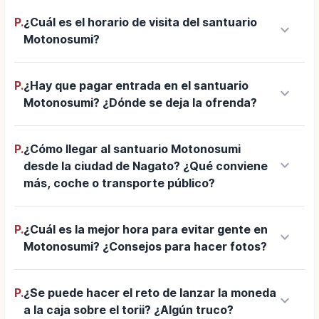
P.
¿Cuál es el horario de visita del santuario
keyboard_arrow_down
Motonosumi?
P.
¿Hay que pagar entrada en el santuario
keyboard_arrow_down
Motonosumi? ¿Dónde se deja la ofrenda?
P.
¿Cómo llegar al santuario Motonosumi
keyboard_arrow_down
desde la ciudad de Nagato? ¿Qué conviene
más, coche o transporte público?
P.
¿Cuál es la mejor hora para evitar gente en
keyboard_arrow_down
Motonosumi? ¿Consejos para hacer fotos?
P.
¿Se puede hacer el reto de lanzar la moneda
keyboard_arrow_down
a la caja sobre el torii? ¿Algún truco?