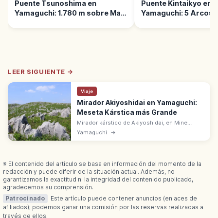
Puente Tsunoshima en
Puente Kintaikyo en
Yamaguchi: 1.780 m sobre Mar
Yamaguchi: 5 Arcos s
Esmeralda
Río Nishiki
LEER SIGUIENTE →
Viaje
Mirador Akiyoshidai en Yamaguchi:
Meseta Kárstica más Grande
Mirador kárstico de Akiyoshidai, en Mine
(Yamaguchi), domina la mayor meseta
Yamaguchi
→
kárstica de Japón. Roca caliza, karrenfeld,
dolinas y prados en cada estación.
※ El contenido del artículo se basa en información del momento de la
redacción y puede diferir de la situación actual. Además, no
garantizamos la exactitud ni la integridad del contenido publicado,
agradecemos su comprensión.
Patrocinado
Este artículo puede contener anuncios (enlaces de
afiliados); podemos ganar una comisión por las reservas realizadas a
través de ellos.