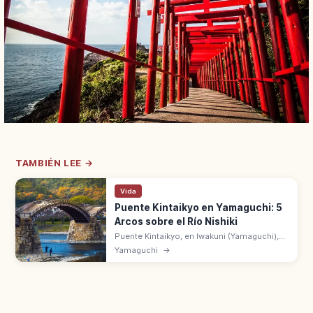
TAMBIÉN LEE →
Vida
Puente Kintaikyo en Yamaguchi: 5
Arcos sobre el Río Nishiki
Puente Kintaikyo, en Iwakuni (Yamaguchi),
es el puente de madera de 5 arcos sobre el
Yamaguchi
→
río Nishiki construido en 1673. 193,3 m de
largo. Lugar Escénico de Japón.