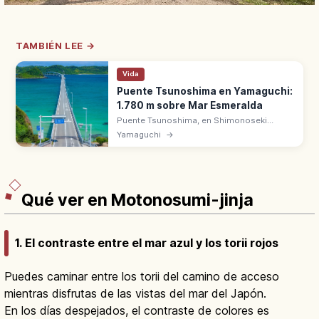
TAMBIÉN LEE →
Vida
Puente Tsunoshima en Yamaguchi:
1.780 m sobre Mar Esmeralda
Puente Tsunoshima, en Shimonoseki
(Yamaguchi), mide 1.780 m sobre un mar
Yamaguchi
→
color esmeralda. Inaugurado en 2000,
peaje gratuito hasta la isla de Tsunoshima.
Qué ver en Motonosumi-jinja
1. El contraste entre el mar azul y los torii rojos
Puedes caminar entre los torii del camino de acceso
mientras disfrutas de las vistas del mar del Japón.
En los días despejados, el contraste de colores es