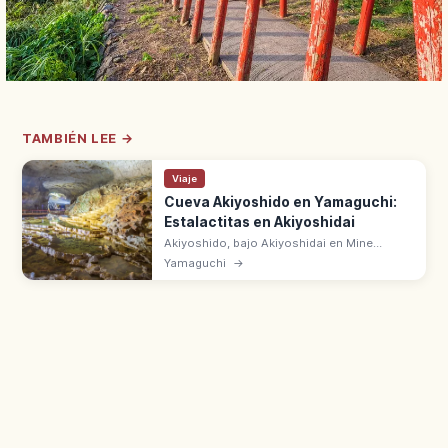
TAMBIÉN LEE →
Viaje
Cueva Akiyoshido en Yamaguchi:
Estalactitas en Akiyoshidai
Akiyoshido, bajo Akiyoshidai en Mine
(Yamaguchi), es la gran cueva caliza con
Yamaguchi
→
formaciones como Hyakumai-zara y Ogon-
bashira. Temperatura constante todo el
año.