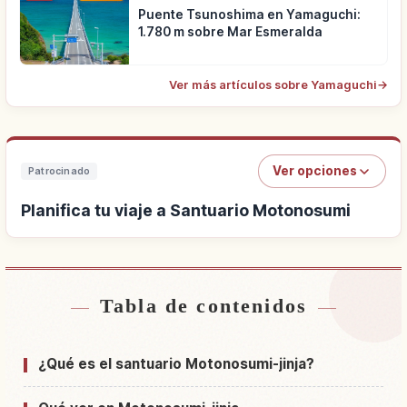
Puente Tsunoshima en Yamaguchi:
1.780 m sobre Mar Esmeralda
Ver más artículos sobre Yamaguchi
→
Ver opciones
Patrocinado
Planifica tu viaje a Santuario Motonosumi
Tabla de contenidos
Buscar alojamiento cerca de Santuario
↗
Motonosumi
¿Qué es el santuario Motonosumi-jinja?
Buscar experiencias en Santuario Motonosumi
↗