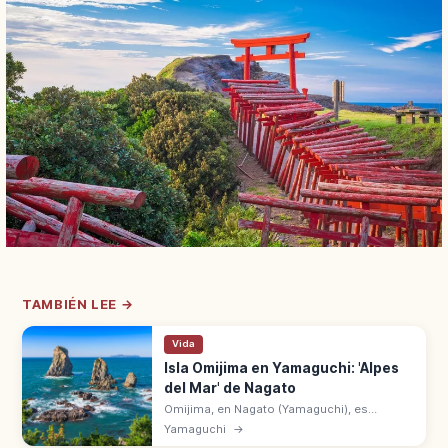
TAMBIÉN LEE →
Vida
Isla Omijima en Yamaguchi: 'Alpes
del Mar' de Nagato
Omijima, en Nagato (Yamaguchi), es
conocida como los 'Alpes del Mar' por sus
Yamaguchi
→
acantilados, cuevas y rocas frente al mar