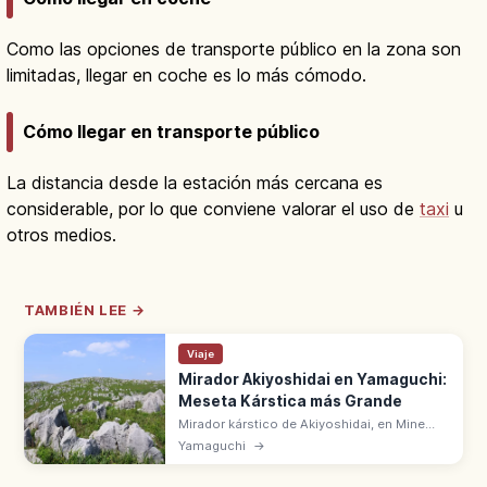
Como las opciones de transporte público en la zona son
limitadas, llegar en coche es lo más cómodo.
Cómo llegar en transporte público
La distancia desde la estación más cercana es
considerable, por lo que conviene valorar el uso de
taxi
u
otros medios.
TAMBIÉN LEE →
Viaje
Mirador Akiyoshidai en Yamaguchi:
Meseta Kárstica más Grande
Mirador kárstico de Akiyoshidai, en Mine
(Yamaguchi), domina la mayor meseta
Yamaguchi
→
kárstica de Japón. Roca caliza, karrenfeld,
dolinas y prados en cada estación.