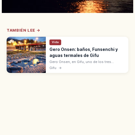
TAMBIÉN LEE →
Vida
Gero Onsen: baños, Funsenchi y
aguas termales de Gifu
Gero Onsen, en Gifu, uno de los tres
grandes onsen de Japón con Arima (Hyōgo)
Gifu
→
y Kusatsu (Gunma). Aguas alcalinas
simples (pH 9,18) y manantial a 55 °C.