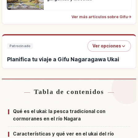
Ver más artículos sobre Gifu
→
Ver opciones
Patrocinado
Planifica tu viaje a Gifu Nagaragawa Ukai
Tabla de contenidos
Buscar alojamiento cerca de Gifu Nagaragawa
↗
Ukai
Qué es el ukai: la pesca tradicional con
Buscar experiencias en Gifu Nagaragawa Ukai
↗
cormoranes en el río Nagara
Características y qué ver en el ukai del río