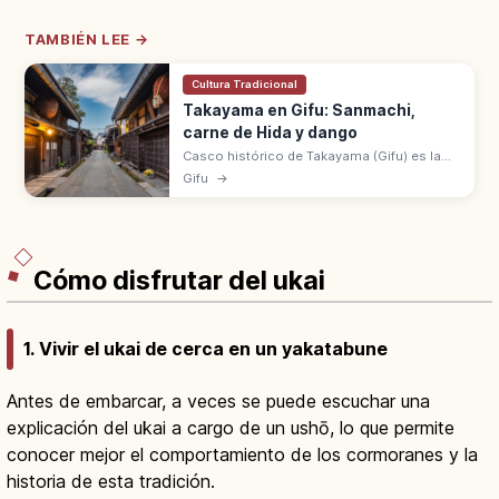
TAMBIÉN LEE →
Cultura Tradicional
Takayama en Gifu: Sanmachi,
carne de Hida y dango
Casco histórico de Takayama (Gifu) es la
'pequeña Kioto de Hida' con machiya del
Gifu
→
distrito Sanmachi. Carne de Hida, dango y
mercados matutinos junto al río.
Cómo disfrutar del ukai
1. Vivir el ukai de cerca en un yakatabune
Antes de embarcar, a veces se puede escuchar una
explicación del ukai a cargo de un ushō, lo que permite
conocer mejor el comportamiento de los cormoranes y la
historia de esta tradición.