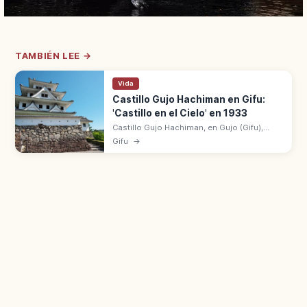
TAMBIÉN LEE →
Vida
Castillo Gujo Hachiman en Gifu:
'Castillo en el Cielo' en 1933
Castillo Gujo Hachiman, en Gujo (Gifu),
tiene un tenshu de madera reconstruido en
Gifu
→
1933, uno de los más antiguos
reconstruidos. Apodado 'castillo en el
cielo'.