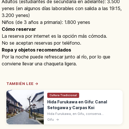
Adultos (estudiantes de secundaria en adelante): 3.500
yenes (en algunos días laborables con salida a las 19:15,
3.200 yenes)
Niños (de 3 años a primaria): 1.800 yenes
Cómo reservar
La reserva por internet es la opción más cómoda.
No se aceptan reservas por teléfono.
Ropa y objetos recomendados
Por la noche puede refrescar junto al río, por lo que
conviene llevar una chaqueta ligera.
TAMBIÉN LEE →
Cultura Tradicional
Hida Furukawa en Gifu: Canal
Setogawa y Carpas Koi
Hida Furukawa, en Gifu, conserva
almacenes blancos junto al canal
Gifu
→
Setogawa con carpas koi. A 15 min en tren
de Takayama. Inspiró la película Your Name.