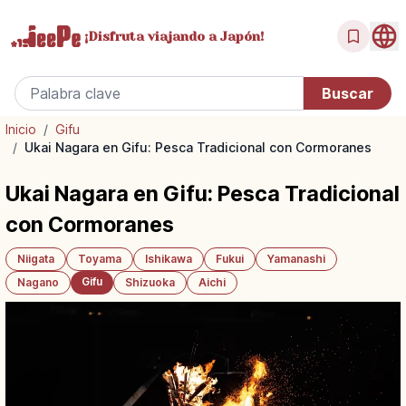
¡Disfruta
viajando a Japón!
Inicio
/
Gifu
/
Ukai Nagara en Gifu: Pesca Tradicional con Cormoranes
Ukai Nagara en Gifu: Pesca Tradicional
con Cormoranes
Niigata
Toyama
Ishikawa
Fukui
Yamanashi
Gifu
Nagano
Shizuoka
Aichi