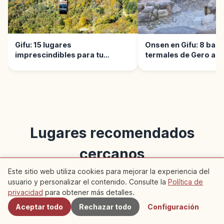
Gifu: 15 lugares
Onsen en Gifu: 8 bañ
imprescindibles para tu
termales de Gero a 
primera visita
Lugares recomendados
cercanos
Este sitio web utiliza cookies para mejorar la experiencia del
Descubre artículos recomendados en esta zona
usuario y personalizar el contenido. Consulte la
Política de
Cercanos
privacidad
para obtener más detalles.
Cultura Tradicional
Vida
Aceptar todo
Rechazar todo
Configuración