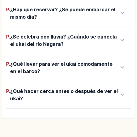
P.
¿Hay que reservar? ¿Se puede embarcar el
keyboard_arrow_down
mismo día?
P.
¿Se celebra con lluvia? ¿Cuándo se cancela
keyboard_arrow_down
el ukai del río Nagara?
P.
¿Qué llevar para ver el ukai cómodamente
keyboard_arrow_down
en el barco?
P.
¿Qué hacer cerca antes o después de ver el
keyboard_arrow_down
ukai?