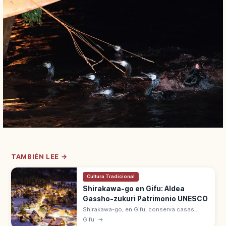
TAMBIÉN LEE →
Cultura Tradicional
Shirakawa-go en Gifu: Aldea
Gassho-zukuri Patrimonio UNESCO
Shirakawa-go, en Gifu, conserva casas
gassho-zukuri con tejados de paja.
Gifu
→
Patrimonio UNESCO desde 1995 junto con