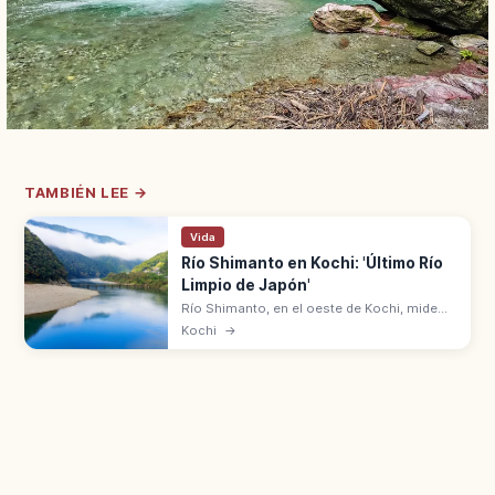
TAMBIÉN LEE →
Vida
Río Shimanto en Kochi: 'Último Río
Limpio de Japón'
Río Shimanto, en el oeste de Kochi, mide
196 km y es el más largo de Shikoku.
Kochi
→
'Último río limpio de Japón' con puentes
sumergibles chinkabashi y canoa.