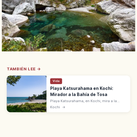
TAMBIÉN LEE →
Vida
Playa Katsurahama en Kochi:
Mirador a la Bahía de Tosa
Playa Katsurahama, en Kochi, mira a la
bahía de Tosa y es famosa por la estatua de
Kochi
→
Sakamoto Ryoma y por contemplar la luna
llena. Acuario y arena Tosa cerca.