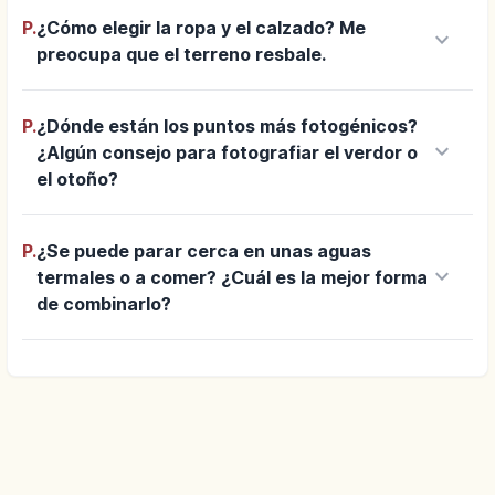
P.
¿Cómo elegir la ropa y el calzado? Me
keyboard_arrow_down
preocupa que el terreno resbale.
P.
¿Dónde están los puntos más fotogénicos?
keyboard_arrow_down
¿Algún consejo para fotografiar el verdor o
el otoño?
P.
¿Se puede parar cerca en unas aguas
keyboard_arrow_down
termales o a comer? ¿Cuál es la mejor forma
de combinarlo?