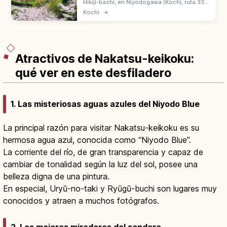
Hikiji-bashi, en Niyodogawa (Kochi, ruta 33 a
Matsuyama), florece en primavera con
Kochi
→
melocotoneros hanamomo en la ladera.
'Tosa no Togenkyo' junto al Niyodo Blue.
Atractivos de Nakatsu-keikoku:
qué ver en este desfiladero
1. Las misteriosas aguas azules del Niyodo Blue
La principal razón para visitar Nakatsu-keikoku es su
hermosa agua azul, conocida como “Niyodo Blue”.
La corriente del río, de gran transparencia y capaz de
cambiar de tonalidad según la luz del sol, posee una
belleza digna de una pintura.
En especial, Uryū-no-taki y Ryūgū-buchi son lugares muy
conocidos y atraen a muchos fotógrafos.