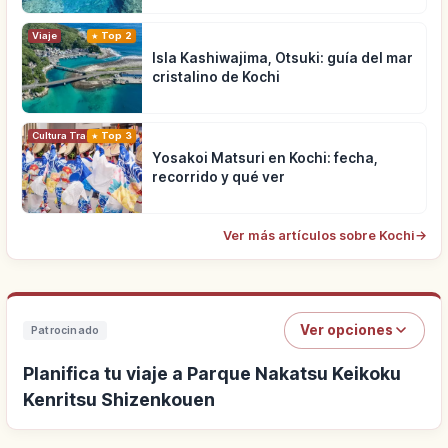
Viaje
Top 2
Isla Kashiwajima, Otsuki: guía del mar
cristalino de Kochi
Cultura Tradicional
Top 3
Yosakoi Matsuri en Kochi: fecha,
recorrido y qué ver
Ver más artículos sobre Kochi
→
Ver opciones
Patrocinado
Planifica tu viaje a Parque Nakatsu Keikoku
Kenritsu Shizenkouen