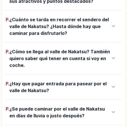
sus atractivos y puntos destacados?
P.
¿Cuánto se tarda en recorrer el sendero del
keyboard_arrow_down
valle de Nakatsu? ¿Hasta dónde hay que
caminar para disfrutarlo?
P.
¿Cómo se llega al valle de Nakatsu? También
keyboard_arrow_down
quiero saber qué tener en cuenta si voy en
coche.
P.
¿Hay que pagar entrada para pasear por el
keyboard_arrow_down
valle de Nakatsu?
P.
¿Se puede caminar por el valle de Nakatsu
keyboard_arrow_down
en días de lluvia o justo después?