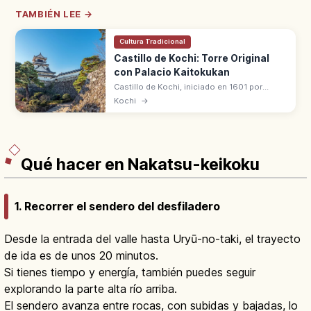
TAMBIÉN LEE →
Cultura Tradicional
Castillo de Kochi: Torre Original
con Palacio Kaitokukan
Castillo de Kochi, iniciado en 1601 por
Yamauchi Kazutoyo, es uno de los 12
Kochi
→
originales y el único que conserva torre y
palacio principal (Kaitokukan).
Qué hacer en Nakatsu-keikoku
1. Recorrer el sendero del desfiladero
Desde la entrada del valle hasta Uryū-no-taki, el trayecto
de ida es de unos 20 minutos.
Si tienes tiempo y energía, también puedes seguir
explorando la parte alta río arriba.
El sendero avanza entre rocas, con subidas y bajadas, lo