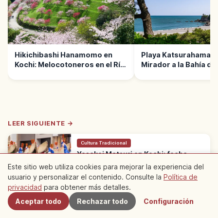
Hikichibashi Hanamomo en
Playa Katsurahama en
Kochi: Melocotoneros en el Río
Mirador a la Bahía de
Niyodo
LEER SIGUIENTE →
Cultura Tradicional
Yosakoi Matsuri en Kochi: fecha,
recorrido y qué ver
Este sitio web utiliza cookies para mejorar la experiencia del
Yosakoi Matsuri es el festival de Kochi, del 9
usuario y personalizar el contenido. Consulte la
Política de
Cercanos
al 12 de agosto. Bailarines con naruko
Kochi
→
privacidad
para obtener más detalles.
(tablillas de madera) desfilan por la ciudad.
Nació en 1954.
Aceptar todo
Rechazar todo
Configuración
※ El contenido del artículo se basa en información del momento de la