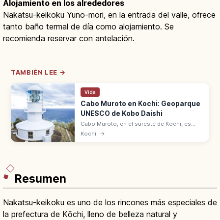
Alojamiento en los alrededores
Nakatsu-keikoku Yuno-mori, en la entrada del valle, ofrece
tanto baño termal de día como alojamiento. Se
recomienda reservar con antelación.
TAMBIÉN LEE →
Vida
Cabo Muroto en Kochi: Geoparque
UNESCO de Kobo Daishi
Cabo Muroto, en el sureste de Kochi, es
Geoparque Mundial UNESCO. Acantilados
Kochi
→
sobre el Pacífico con historia espiritual
ligada a Kobo Daishi Kukai.
Resumen
Nakatsu-keikoku es uno de los rincones más especiales de
la prefectura de Kōchi, lleno de belleza natural y