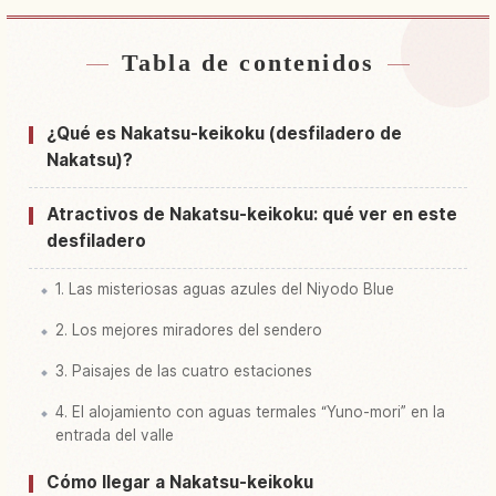
Tabla de contenidos
Buscar alojamiento cerca de Parque Nakatsu
↗
Keikoku Kenritsu Shizenkouen
¿Qué es Nakatsu-keikoku (desfiladero de
Buscar experiencias en Parque Nakatsu
Nakatsu)?
↗
Keikoku Kenritsu Shizenkouen
Atractivos de Nakatsu-keikoku: qué ver en este
desfiladero
1. Las misteriosas aguas azules del Niyodo Blue
2. Los mejores miradores del sendero
3. Paisajes de las cuatro estaciones
4. El alojamiento con aguas termales “Yuno-mori” en la
entrada del valle
Cómo llegar a Nakatsu-keikoku