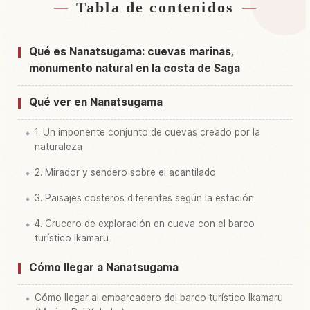
Tabla de contenidos
Buscar alojamiento cerca de Nanatsu Kama
↗
Buscar experiencias en Nanatsu Kama
↗
Qué es Nanatsugama: cuevas marinas,
monumento natural en la costa de Saga
Qué ver en Nanatsugama
1. Un imponente conjunto de cuevas creado por la
naturaleza
2. Mirador y sendero sobre el acantilado
3. Paisajes costeros diferentes según la estación
4. Crucero de exploración en cueva con el barco
turístico Ikamaru
Cómo llegar a Nanatsugama
Cómo llegar al embarcadero del barco turístico Ikamaru