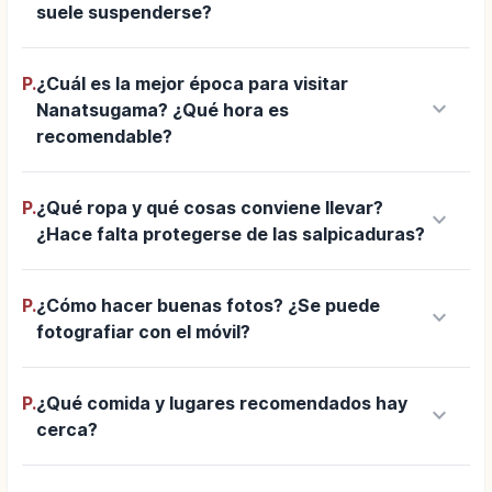
suele suspenderse?
P.
¿Cuál es la mejor época para visitar
keyboard_arrow_down
Nanatsugama? ¿Qué hora es
recomendable?
P.
¿Qué ropa y qué cosas conviene llevar?
keyboard_arrow_down
¿Hace falta protegerse de las salpicaduras?
P.
¿Cómo hacer buenas fotos? ¿Se puede
keyboard_arrow_down
fotografiar con el móvil?
P.
¿Qué comida y lugares recomendados hay
keyboard_arrow_down
cerca?