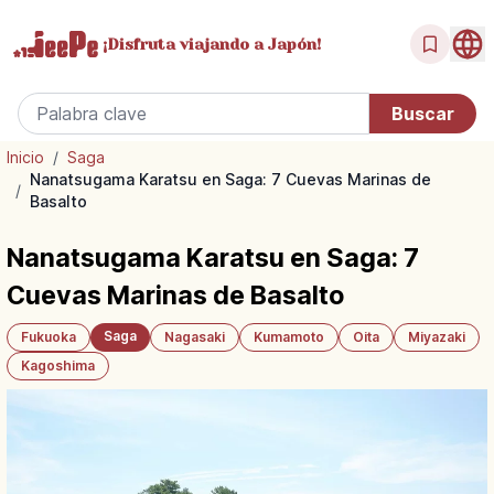
¡Disfruta
viajando a Japón!
Inicio
/
Saga
Nanatsugama Karatsu en Saga: 7 Cuevas Marinas de
/
Basalto
Nanatsugama Karatsu en Saga: 7
Cuevas Marinas de Basalto
Saga
Fukuoka
Nagasaki
Kumamoto
Oita
Miyazaki
Kagoshima