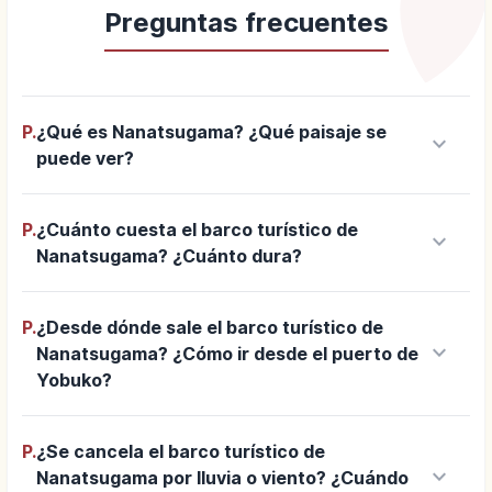
Preguntas frecuentes
P.
¿Qué es Nanatsugama? ¿Qué paisaje se
keyboard_arrow_down
puede ver?
P.
¿Cuánto cuesta el barco turístico de
keyboard_arrow_down
Nanatsugama? ¿Cuánto dura?
P.
¿Desde dónde sale el barco turístico de
keyboard_arrow_down
Nanatsugama? ¿Cómo ir desde el puerto de
Yobuko?
P.
¿Se cancela el barco turístico de
keyboard_arrow_down
Nanatsugama por lluvia o viento? ¿Cuándo