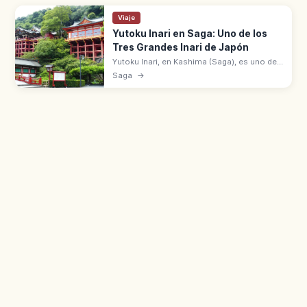
Viaje
Yutoku Inari en Saga: Uno de los
Tres Grandes Inari de Japón
Yutoku Inari, en Kashima (Saga), es uno de
los tres grandes santuarios Inari con
Saga
→
Fushimi Inari Taisha de Kioto y Kasama Inari.
Fundado en 1687.