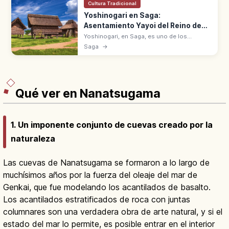
Cultura Tradicional
Yoshinogari en Saga:
Asentamiento Yayoi del Reino de
Yamatai
Yoshinogari, en Saga, es uno de los
mayores asentamientos con foso del Yayoi
Saga
→
(siglo V a.C.-III d.C.). Evoca el legendario
reino de Yamatai.
Qué ver en Nanatsugama
1. Un imponente conjunto de cuevas creado por la
naturaleza
Las cuevas de Nanatsugama se formaron a lo largo de
muchísimos años por la fuerza del oleaje del mar de
Genkai, que fue modelando los acantilados de basalto.
Los acantilados estratificados de roca con juntas
columnares son una verdadera obra de arte natural, y si el
estado del mar lo permite, es posible entrar en el interior