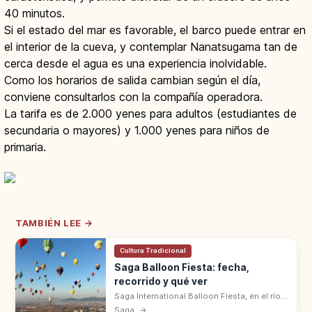
40 minutos.
Si el estado del mar es favorable, el barco puede entrar en
el interior de la cueva, y contemplar Nanatsugama tan de
cerca desde el agua es una experiencia inolvidable.
Como los horarios de salida cambian según el día,
conviene consultarlos con la compañía operadora.
La tarifa es de 2.000 yenes para adultos (estudiantes de
secundaria o mayores) y 1.000 yenes para niños de
primaria.
TAMBIÉN LEE →
Cultura Tradicional
Saga Balloon Fiesta: fecha,
recorrido y qué ver
Saga International Balloon Fiesta, en el río
Kase, es el mayor festival de globos
Saga
→