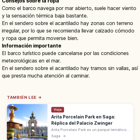
Consejos sobre la ropa
Como el barco navega por mar abierto, suele hacer viento
y la sensación térmica baja bastante.
En el sendero sobre el acantilado hay zonas con terreno
irregular, por lo que se recomienda llevar calzado cómodo
y ropa que permita moverse bien.
Información importante
El barco turístico puede cancelarse por las condiciones
meteorológicas en el mar.
En el sendero sobre el acantilado hay tramos sin vallas, así
que presta mucha atención al caminar.
TAMBIÉN LEE →
Viaje
Arita Porcelain Park en Saga:
Réplica del Palacio Zwinger
Arita Porcelain Park es un parque temático
en Arita (Saga) con réplica del Palacio
Saga
→
Zwinger de Dresde. Jardín barroco, taller de