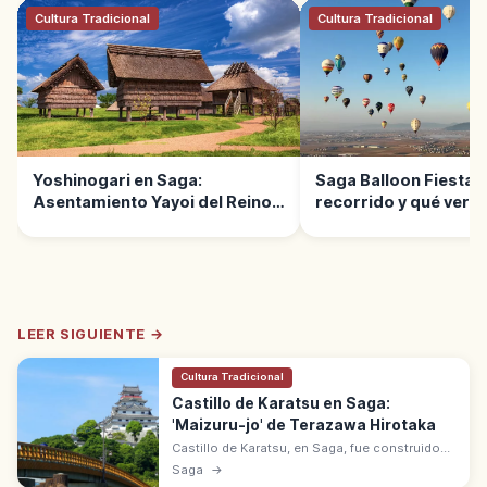
Cultura Tradicional
Cultura Tradicional
Yoshinogari en Saga:
Saga Balloon Fiesta: 
Asentamiento Yayoi del Reino
recorrido y qué ver
de Yamatai
LEER SIGUIENTE →
Cultura Tradicional
Castillo de Karatsu en Saga:
'Maizuru-jo' de Terazawa Hirotaka
Castillo de Karatsu, en Saga, fue construido
entre 1602 y 1608 por Terazawa Hirotaka.
Saga
→
Apodado 'Maizuru-jo' o Grulla Danzante.