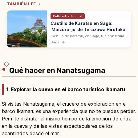
TAMBIÉN LEE →
Cultura Tradicional
Castillo de Karatsu en Saga:
'Maizuru-jo' de Terazawa Hirotaka
Castillo de Karatsu, en Saga, fue construido
entre 1602 y 1608 por Terazawa Hirotaka.
Saga
→
Apodado 'Maizuru-jo' o Grulla Danzante.
Vistas a Niji-no-Matsubara.
Qué hacer en Nanatsugama
1. Explorar la cueva en el barco turístico Ikamaru
Si visitas Nanatsugama, el crucero de exploración en el
barco Ikamaru es una experiencia que no te puedes perder.
Permite disfrutar al mismo tiempo de la emoción de entrar
en la cueva y de las vistas espectaculares de los
acantilados desde el mar.