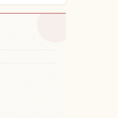
Puente Dai Naruto Hashi
↗
zu No Michi