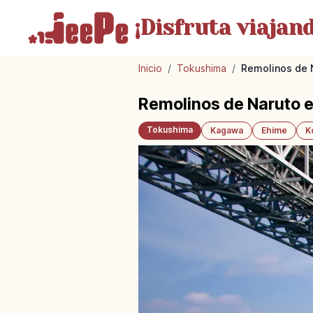
¡Disfruta
viajand
Inicio
/
Tokushima
/
Remolinos de 
Remolinos de Naruto e
Tokushima
Kagawa
Ehime
K