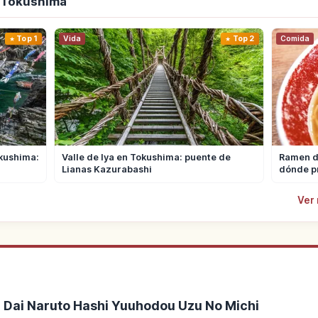
e Tokushima
Top 1
Vida
Top 2
Comida
kushima:
Valle de Iya en Tokushima: puente de
Ramen de
Lianas Kazurabashi
dónde p
Ver
te Dai Naruto Hashi Yuuhodou Uzu No Michi