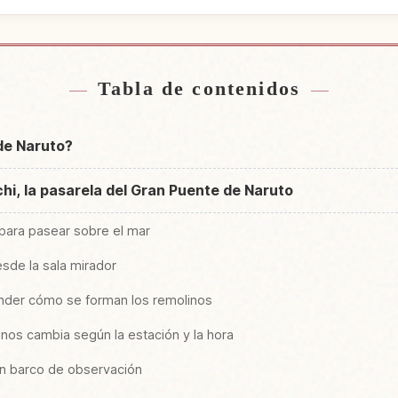
e Puente Dai Naruto Hashi
Buscar experiencias en 
↗
u No Michi
Yuuhodou U
Tabla de contenidos
de Naruto?
hi, la pasarela del Gran Puente de Naruto
para pasear sobre el mar
sde la sala mirador
ender cómo se forman los remolinos
inos cambia según la estación y la hora
 un barco de observación