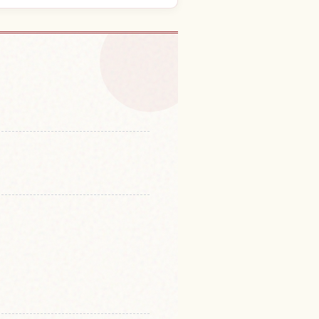
n Edo Wonderland Nikko
↗
mura