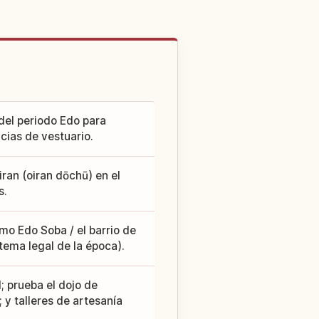
el periodo Edo para
ncias de vestuario.
iran (oiran dōchū) en el
s.
omo Edo Soba / el barrio de
stema legal de la época).
d; prueba el dojo de
 y talleres de artesanía