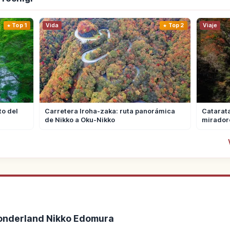
Top 1
Vida
Top 2
Viaje
to del
Carretera Iroha-zaka: ruta panorámica
Catarata
de Nikko a Oku-Nikko
miradore
 Wonderland Nikko Edomura