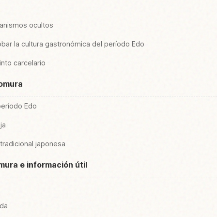
canismos ocultos
bar la cultura gastronómica del período Edo
into carcelario
domura
período Edo
ja
tradicional japonesa
mura e información útil
ada