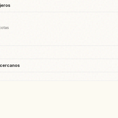
ajeros
cotas
 cercanos