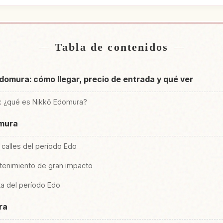
de Edo Wonderland Nikko
Buscar experiencias e
↗
ura
Edo
Tabla de contenidos
omura: cómo llegar, precio de entrada y qué ver
o: ¿qué es Nikkō Edomura?
omura
 calles del período Edo
etenimiento de gran impacto
a del período Edo
ra