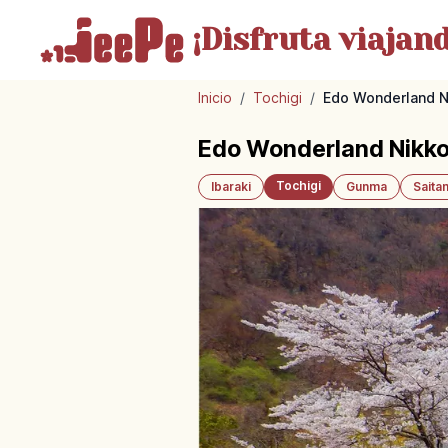
¡Disfruta
viajand
Inicio
/
Tochigi
/
Edo Wonderland N
Edo Wonderland Nikko
Tochigi
Ibaraki
Gunma
Saita