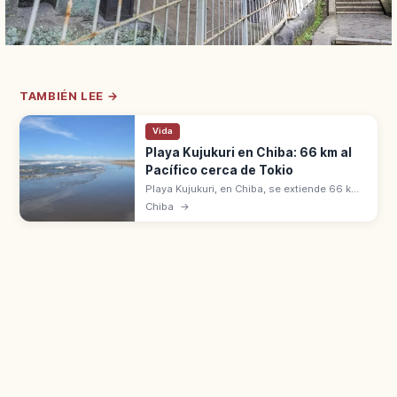
TAMBIÉN LEE →
Vida
Playa Kujukuri en Chiba: 66 km al
Pacífico cerca de Tokio
Playa Kujukuri, en Chiba, se extiende 66 km
a lo largo del Pacífico, una de las más
Chiba
→
largas de Japón. Surf, marisco y fotos del
amanecer sobre el horizonte.