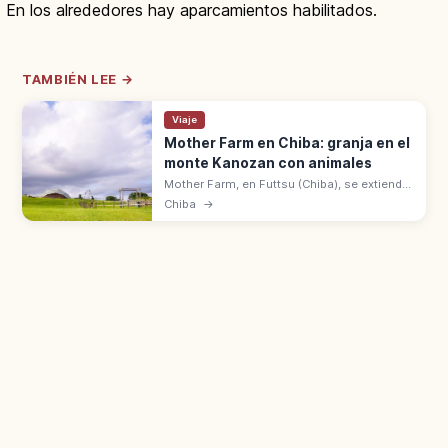
En los alrededores hay aparcamientos habilitados.
TAMBIÉN LEE →
Viaje
Mother Farm en Chiba: granja en el
monte Kanozan con animales
Mother Farm, en Futtsu (Chiba), se extiende
por el monte Kanozan con vistas a la bahía
Chiba
→
de Tokio. A 90 min en coche, con animales
y campos de flores.