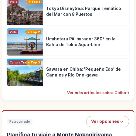
Viaje
Top 1
Tokyo DisneySea: Parque Temático
del Mar con 8 Puertos
Vida
Top 2
Umihotaru PA: mirador 360° en la
Bahía de Tokio Aqua-Line
Cultura Tradicional
Top 3
Sawara en Chiba: 'Pequeño Edo' de
Canales y Río Ono-gawa
Ver más artículos sobre Chiba
→
Ver opciones
Patrocinado
Planifica tu viaje a Monte Nokogiriyama