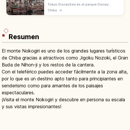
Tokyo DisneySea es el parque Disney
inspirado en el mar, abierto en 2001 en
Chiba
→
Urayasu (Chiba). Ocho puertos temáticos,
con Fantasy Springs desde 2024.
Resumen
El monte Nokogiri es uno de los grandes lugares turísticos
de Chiba gracias a atractivos como Jigoku Nozoki, el Gran
Buda de Nihon-ji y los restos de la cantera.
Con el teleférico puedes acceder fácilmente a la zona alta,
por lo que es un destino apto tanto para principiantes en
senderismo como para amantes de los paisajes
espectaculares.
¡Visita el monte Nokogiri y descubre en persona su escala
y sus vistas impresionantes!