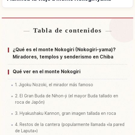
Tabla de contenidos
Buscar alojamiento cerca de Monte
↗
Nokogiriyama
¿Qué es el monte Nokogiri (Nokogiri-yama)?
Buscar experiencias en Monte Nokogiriyama
↗
Miradores, templos y senderismo en Chiba
Qué ver en el monte Nokogiri
1. Jigoku Nozoki, el mirador más famoso
2. El Gran Buda de Nihon-ji (el mayor Buda tallado en
roca de Japón)
3. Hyakushaku Kannon, gran imagen tallada en roca
4. Restos de la cantera (popularmente llamada «la pared
de Laputa»)