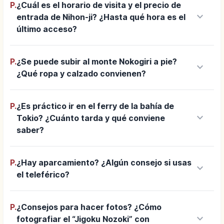
P.
¿Cuál es el horario de visita y el precio de
keyboard_arrow_down
entrada de Nihon-ji? ¿Hasta qué hora es el
último acceso?
P.
¿Se puede subir al monte Nokogiri a pie?
keyboard_arrow_down
¿Qué ropa y calzado convienen?
P.
¿Es práctico ir en el ferry de la bahía de
keyboard_arrow_down
Tokio? ¿Cuánto tarda y qué conviene
saber?
P.
¿Hay aparcamiento? ¿Algún consejo si usas
keyboard_arrow_down
el teleférico?
P.
¿Consejos para hacer fotos? ¿Cómo
keyboard_arrow_down
fotografiar el “Jigoku Nozoki” con