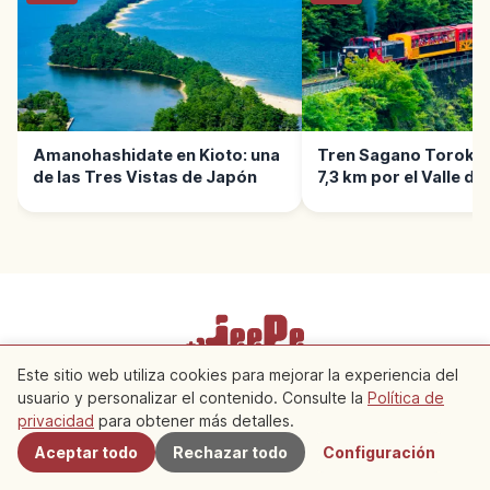
Amanohashidate en Kioto: una
Tren Sagano Torokko
de las Tres Vistas de Japón
7,3 km por el Valle de
Este sitio web utiliza cookies para mejorar la experiencia del
Términos de servicio
Política de privacidad
usuario y personalizar el contenido. Consulte la
Política de
Cercanos
Configuración de cookies
privacidad
para obtener más detalles.
Aceptar todo
Rechazar todo
Configuración
Copyright © 2026 JeePe Inc. All rights reserved.