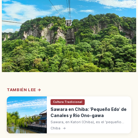
TAMBIÉN LEE →
Cultura Tradicional
Sawara en Chiba: 'Pequeño Edo' de
Canales y Río Ono-gawa
Sawara, en Katori (Chiba), es el 'pequeño
Edo' con casas tradicionales junto al río
Chiba
→
Ono-gawa. Distrito de Preservación desde
1996. Paseos en barca por el canal.