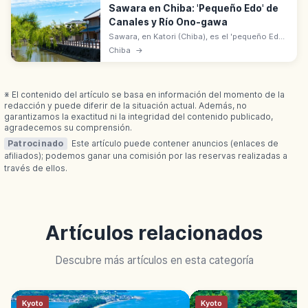
Sawara en Chiba: 'Pequeño Edo' de
Canales y Río Ono-gawa
Sawara, en Katori (Chiba), es el 'pequeño Edo'
con casas tradicionales junto al río Ono-
Chiba
→
gawa. Distrito de Preservación desde 1996.
Paseos en barca por el canal.
※ El contenido del artículo se basa en información del momento de la
redacción y puede diferir de la situación actual. Además, no
garantizamos la exactitud ni la integridad del contenido publicado,
agradecemos su comprensión.
Patrocinado
Este artículo puede contener anuncios (enlaces de
afiliados); podemos ganar una comisión por las reservas realizadas a
través de ellos.
Artículos relacionados
Descubre más artículos en esta categoría
Kyoto
Kyoto