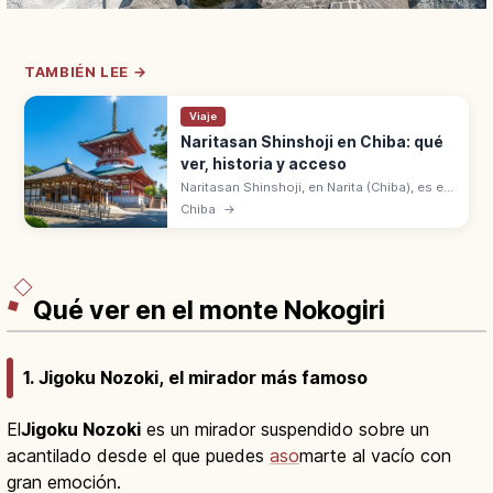
TAMBIÉN LEE →
Viaje
Naritasan Shinshoji en Chiba: qué
ver, historia y acceso
Naritasan Shinshoji, en Narita (Chiba), es el
templo principal de la escuela Chizan
Chiba
→
Shingon, fundado en 940. Deidad Fudō
Myōō. Calle Omotesando con anguila.
Qué ver en el monte Nokogiri
1. Jigoku Nozoki, el mirador más famoso
El
Jigoku Nozoki
es un mirador suspendido sobre un
acantilado desde el que puedes
aso
marte al vacío con
gran emoción.