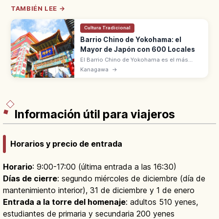
TAMBIÉN LEE →
Cultura Tradicional
Barrio Chino de Yokohama: el
Mayor de Japón con 600 Locales
El Barrio Chino de Yokohama es el más
grande de Japón, en el distrito Naka. 600
Kanagawa
→
restaurantes y tiendas, 10 paifang y origen
en 1859. Cerca de Minatomirai.
Información útil para viajeros
Horarios y precio de entrada
Horario
: 9:00-17:00 (última entrada a las 16:30)
Días de cierre
: segundo miércoles de diciembre (día de
mantenimiento interior), 31 de diciembre y 1 de enero
Entrada a la torre del homenaje
: adultos 510 yenes,
estudiantes de primaria y secundaria 200 yenes