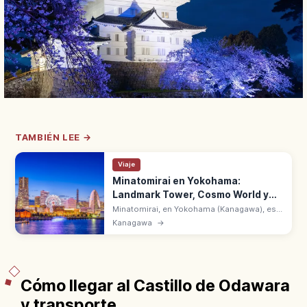
TAMBIÉN LEE →
Viaje
Minatomirai en Yokohama:
Landmark Tower, Cosmo World y
Bahía
Minatomirai, en Yokohama (Kanagawa), es
la zona portuaria con Landmark Tower, Red
Kanagawa
→
Brick Warehouse y Cosmo World. A 30 min
en tren desde la estación de Tokio.
Cómo llegar al Castillo de Odawara
y transporte