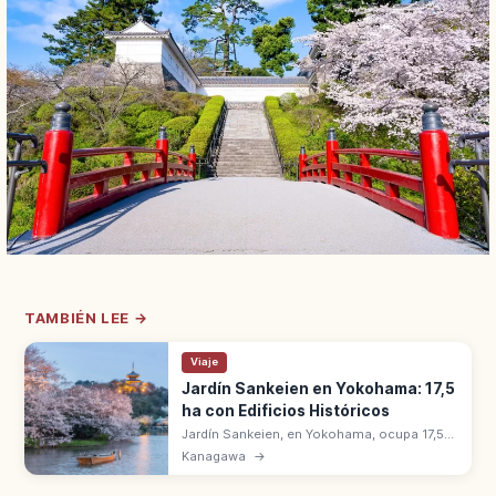
TAMBIÉN LEE →
Viaje
Jardín Sankeien en Yokohama: 17,5
ha con Edificios Históricos
Jardín Sankeien, en Yokohama, ocupa 17,5
hectáreas con edificios históricos
Kanagawa
→
trasladados de todo Japón. Creado por
Hara Tomitaro 'Sankei', empresario de la