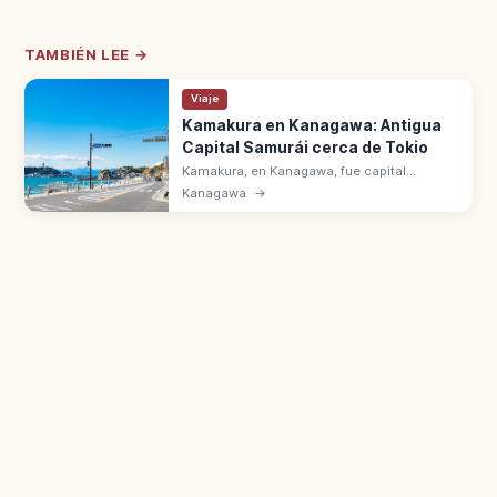
TAMBIÉN LEE →
Viaje
Kamakura en Kanagawa: Antigua
Capital Samurái cerca de Tokio
Kamakura, en Kanagawa, fue capital
samurái de Minamoto no Yoritomo. A 1 h en
Kanagawa
→
JR Yokosuka desde la estación de Tokio, o
25 min desde Yokohama. Gran Buda.