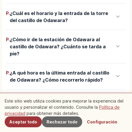
P.
¿Cuál es el horario y la entrada de la torre
keyboard_arrow_down
del castillo de Odawara?
P.
¿Cómo ir de la estación de Odawara al
keyboard_arrow_down
castillo de Odawara? ¿Cuánto se tarda a
pie?
P.
¿A qué hora es la última entrada al castillo
keyboard_arrow_down
de Odawara? ¿Cómo recorrerlo rápido?
P.
¿Cuáles son los imprescindibles del castillo
Este sitio web utiliza cookies para mejorar la experiencia del
keyboard_arrow_down
de Odawara? ¿Cómo son las vistas desde la
usuario y personalizar el contenido. Consulte la
Política de
Cercanos
torre?
privacidad
para obtener más detalles.
Aceptar todo
Rechazar todo
Configuración