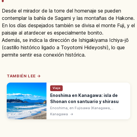
Desde el mirador de la torre del homenaje se pueden
contemplar la bahía de Sagami y las montañas de Hakone.
En los días despejados también se divisa el monte Fuji, y el
paisaje al atardecer es especialmente bonito.
Además, se indica la dirección de Ishigakiyama Ichiya-jō
(castillo histórico ligado a Toyotomi Hideyoshi), lo que
permite sentir esa conexión histórica.
TAMBIÉN LEE →
Viaje
Enoshima en Kanagawa: isla de
Shonan con santuario y shirasu
Enoshima, en Fujisawa (Kanagawa,
Shonan), tiene el santuario Enoshima Jinja,
Kanagawa
→
miradores y bol de shirasu. A 50 min de la
estación de Tokio por JR Tokaido.