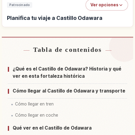
Ver opciones
Patrocinado
Planifica tu viaje a Castillo Odawara
Tabla de contenidos
Buscar alojamiento cerca de Castillo Odawara
↗
Buscar experiencias en Castillo Odawara
↗
¿Qué es el Castillo de Odawara? Historia y qué
ver en esta fortaleza histórica
Cómo llegar al Castillo de Odawara y transporte
Cómo llegar en tren
Cómo llegar en coche
Qué ver en el Castillo de Odawara