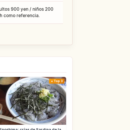
ultos 900 yen / niños 200
3 h como referencia.
Top 3
Enoshima: crías de Sardina de la