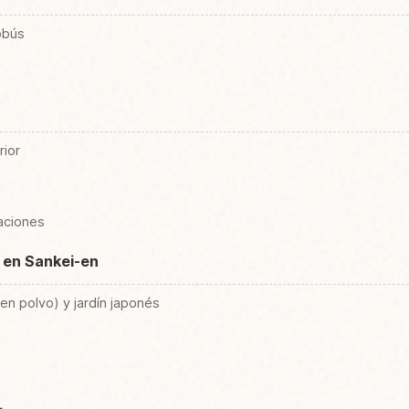
obús
rior
taciones
 en Sankei-en
en polvo) y jardín japonés