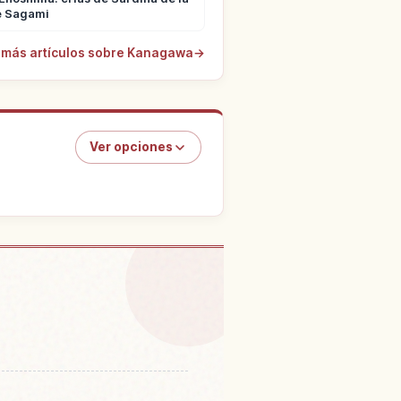
e Sagami
 más artículos sobre Kanagawa
→
Ver opciones
 en Jardín Sankeien
↗