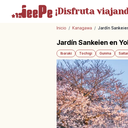
¡Disfruta
viajand
Inicio
/
Kanagawa
/
Jardín Sankeien
Jardín Sankeien en Yo
Ibaraki
Tochigi
Gunma
Sait