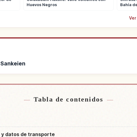
Huevos Negros
Bahía d
Ver
n Sankeien
ca de Jardín Sankeien
Buscar experiencias
↗
Tabla de contenidos
 y datos de transporte