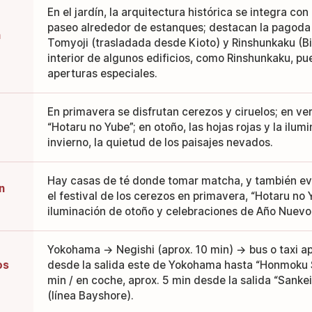
En el jardín, la arquitectura histórica se integra con 
paseo alrededor de estanques; destacan la pagoda d
n
Tomyoji (trasladada desde Kioto) y Rinshunkaku (Bie
interior de algunos edificios, como Rinshunkaku, pu
aperturas especiales.
En primavera se disfrutan cerezos y ciruelos; en ver
“Hotaru no Yube”; en otoño, las hojas rojas y la ilum
invierno, la quietud de los paisajes nevados.
Hay casas de té donde tomar matcha, y también e
n
el festival de los cerezos en primavera, “Hotaru no 
iluminación de otoño y celebraciones de Año Nuevo 
Yokohama → Negishi (aprox. 10 min) → bus o taxi ap
os
desde la salida este de Yokohama hasta “Honmoku
min / en coche, aprox. 5 min desde la salida “Sanke
(línea Bayshore).