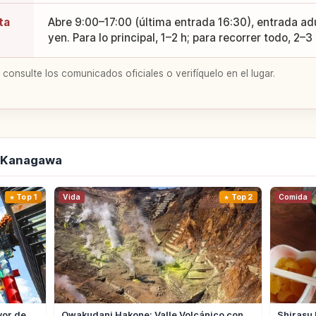
ta
Abre 9:00–17:00 (última entrada 16:30), entrada ad
yen. Para lo principal, 1–2 h; para recorrer todo, 2–
 consulte los comunicados oficiales o verifíquelo en el lugar.
e Kanagawa
Top 1
Vida
Top 2
Comida
yor de
Owakudani Hakone: Valle Volcánico con
Shirasu 