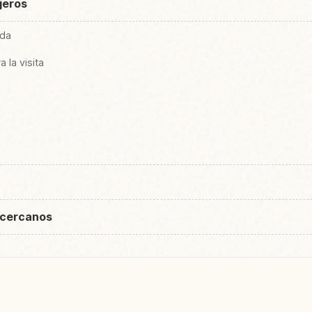
ajeros
ada
la visita
o
 cercanos