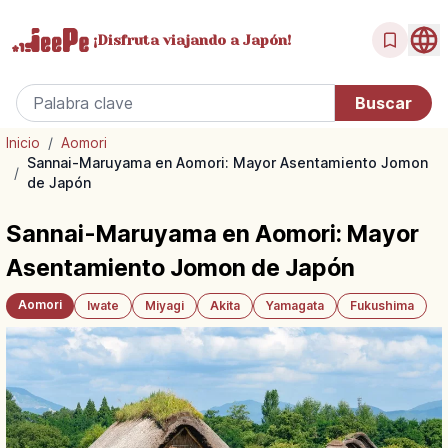
¡Disfruta
viajando a Japón!
Inicio
/
Aomori
Sannai-Maruyama en Aomori: Mayor Asentamiento Jomon
/
de Japón
Sannai-Maruyama en Aomori: Mayor
Asentamiento Jomon de Japón
Aomori
Iwate
Miyagi
Akita
Yamagata
Fukushima