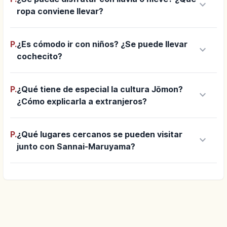
keyboard_arrow_down
ropa conviene llevar?
P.
¿Es cómodo ir con niños? ¿Se puede llevar
keyboard_arrow_down
cochecito?
P.
¿Qué tiene de especial la cultura Jōmon?
keyboard_arrow_down
¿Cómo explicarla a extranjeros?
P.
¿Qué lugares cercanos se pueden visitar
keyboard_arrow_down
junto con Sannai-Maruyama?