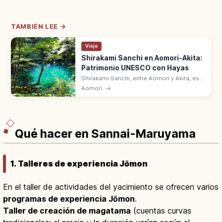
TAMBIÉN LEE →
Viaje
Shirakami Sanchi en Aomori-Akita:
Patrimonio UNESCO con Hayas
Shirakami Sanchi, entre Aomori y Akita, es
el bosque virgen de hayas. Patrimonio
Aomori
→
Natural UNESCO desde 1993 junto con
Yakushima, primero en Japón. Lagos Juniko.
Qué hacer en Sannai-Maruyama
1. Talleres de experiencia Jōmon
En el taller de actividades del yacimiento se ofrecen varios
programas de experiencia Jōmon
.
Taller de creación de magatama
(cuentas curvas