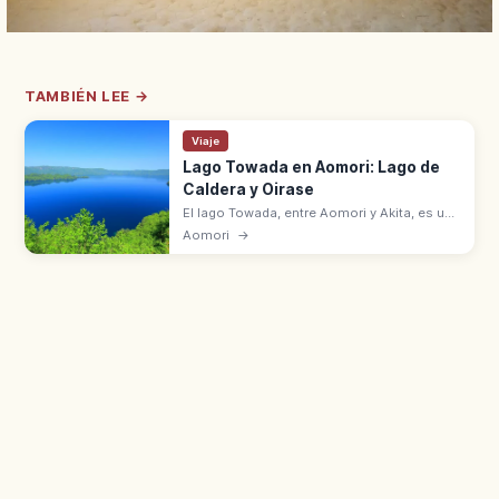
TAMBIÉN LEE →
Viaje
Lago Towada en Aomori: Lago de
Caldera y Oirase
El lago Towada, entre Aomori y Akita, es un
lago de caldera y Lugar de Belleza Escénica.
Aomori
→
Desfiladero de Oirase y Parque Nacional
Towada-Hachimantai.