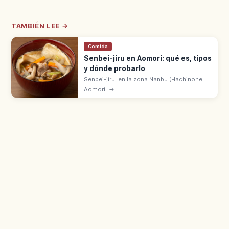
TAMBIÉN LEE →
Comida
Senbei-jiru en Aomori: qué es, tipos
y dónde probarlo
Senbei-jiru, en la zona Nanbu (Hachinohe,
Aomori), es el guiso con Nanbu senbei para
Aomori
→
sopa. Textura elástica que absorbe el caldo
de pollo y verduras.