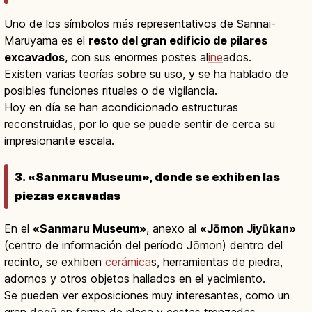
Uno de los símbolos más representativos de Sannai-
Maruyama es el
resto del gran edificio de pilares
excavados
, con sus enormes postes al
ine
ados.
Existen varias teorías sobre su uso, y se ha hablado de
posibles funciones rituales o de vigilancia.
Hoy en día se han acondicionado estructuras
reconstruidas, por lo que se puede sentir de cerca su
impresionante escala.
3. «Sanmaru Museum», donde se exhiben las
piezas excavadas
En el
«Sanmaru Museum»
, anexo al
«Jōmon Jiyūkan»
(centro de información del período Jōmon) dentro del
recinto, se exhiben
cerámica
s, herramientas de piedra,
adornos y otros objetos hallados en el yacimiento.
Se pueden ver exposiciones muy interesantes, como un
gran dogū en forma de placa y cestas trenzadas.