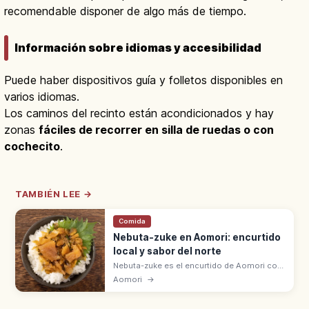
recomendable disponer de algo más de tiempo.
Información sobre idiomas y accesibilidad
Puede haber dispositivos guía y folletos disponibles en
varios idiomas.
Los caminos del recinto están acondicionados y hay
zonas
fáciles de recorrer en silla de ruedas o con
cochecito
.
TAMBIÉN LEE →
Comida
Nebuta-zuke en Aomori: encurtido
local y sabor del norte
Nebuta-zuke es el encurtido de Aomori con
calamar, hueva de arenque y kombu en
Aomori
→
salsa de soja. Su nombre evoca el festival
Nebuta Matsuri de la prefectura.