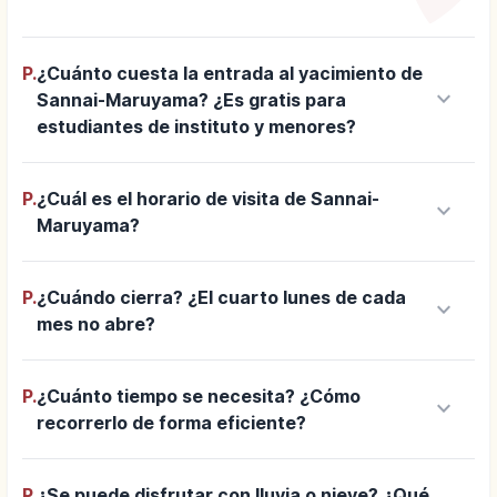
P.
¿Cuánto cuesta la entrada al yacimiento de
keyboard_arrow_down
Sannai-Maruyama? ¿Es gratis para
estudiantes de instituto y menores?
P.
¿Cuál es el horario de visita de Sannai-
keyboard_arrow_down
Maruyama?
P.
¿Cuándo cierra? ¿El cuarto lunes de cada
keyboard_arrow_down
mes no abre?
P.
¿Cuánto tiempo se necesita? ¿Cómo
keyboard_arrow_down
recorrerlo de forma eficiente?
P.
¿Se puede disfrutar con lluvia o nieve? ¿Qué