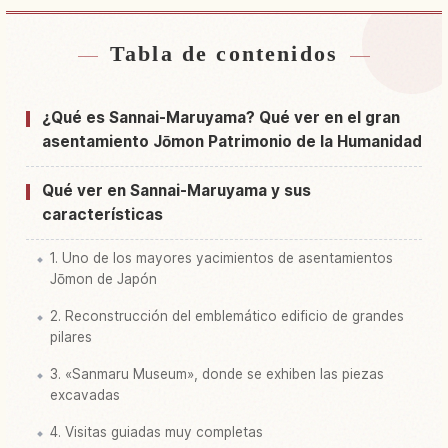
Tabla de contenidos
Buscar alojamiento cerca de Sitio histórico
↗
Sannai Maruyama Site
¿Qué es Sannai-Maruyama? Qué ver en el gran
Buscar experiencias en Sitio histórico Sannai
asentamiento Jōmon Patrimonio de la Humanidad
↗
Maruyama Site
Qué ver en Sannai-Maruyama y sus
características
1. Uno de los mayores yacimientos de asentamientos
Jōmon de Japón
2. Reconstrucción del emblemático edificio de grandes
pilares
3. «Sanmaru Museum», donde se exhiben las piezas
excavadas
4. Visitas guiadas muy completas