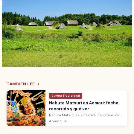
TAMBIÉN LEE →
Cultura Tradicional
Nebuta Matsuri en Aomori: fecha,
recorrido y qué ver
Nebuta Matsuri es el festival de verano de
Aomori, del 2 al 7 de agosto. Carrozas
Aomori
→
iluminadas y bailarines haneto. Uno de los
tres grandes festivales de Tōhoku.