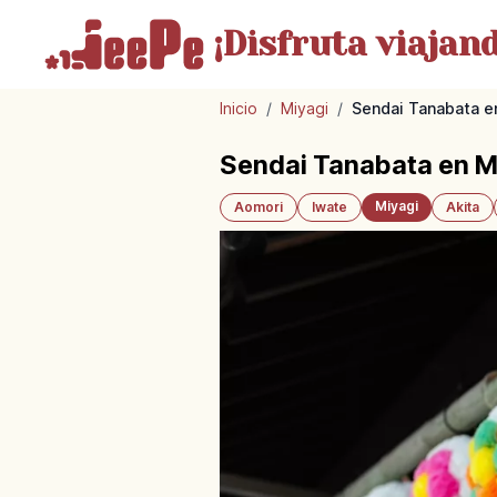
¡Disfruta
viajand
Inicio
/
Miyagi
/
Sendai Tanabata en
Sendai Tanabata en Mi
Miyagi
Aomori
Iwate
Akita