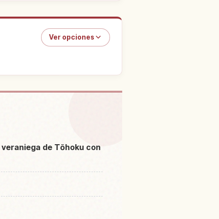
Ver opciones
Festival Sendaitanabata
↗
suri
n veraniega de Tōhoku con