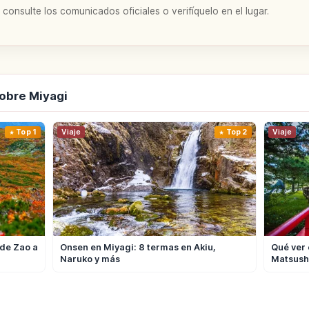
 consulte los comunicados oficiales o verifíquelo en el lugar.
obre Miyagi
Top 1
Viaje
Top 2
Viaje
 de Zao a
Onsen en Miyagi: 8 termas en Akiu,
Qué ver 
Naruko y más
Matsush