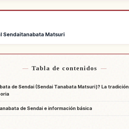
val Sendaitanabata Matsuri
e Festival Sendaitanabata
Buscar experiencias en 
↗
uri
Mat
Tabla de contenidos
abata de Sendai (Sendai Tanabata Matsuri)? La tradició
oria
 Tanabata de Sendai e información básica