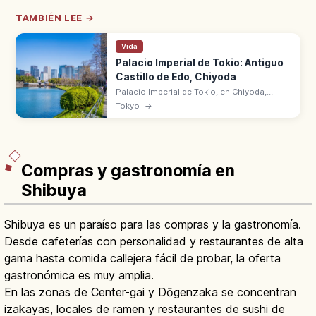
TAMBIÉN LEE →
Vida
Palacio Imperial de Tokio: Antiguo
Castillo de Edo, Chiyoda
Palacio Imperial de Tokio, en Chiyoda,
ocupa el antiguo castillo de Edo desde
Tokyo
→
1869. A 15 min a pie de la estación de Tokio.
Jardines del Este al público.
Compras y gastronomía en
Shibuya
Shibuya es un paraíso para las compras y la gastronomía.
Desde cafeterías con personalidad y restaurantes de alta
gama hasta comida callejera fácil de probar, la oferta
gastronómica es muy amplia.
En las zonas de Center-gai y Dōgenzaka se concentran
izakayas, locales de ramen y restaurantes de sushi de