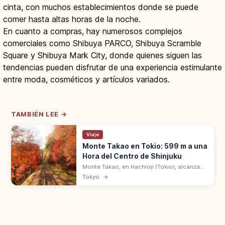
cinta, con muchos establecimientos donde se puede
comer hasta altas horas de la noche.
En cuanto a compras, hay numerosos complejos
comerciales como Shibuya PARCO, Shibuya Scramble
Square y Shibuya Mark City, donde quienes siguen las
tendencias pueden disfrutar de una experiencia estimulante
entre moda, cosméticos y artículos variados.
TAMBIÉN LEE →
Viaje
Monte Takao en Tokio: 599 m a una
Hora del Centro de Shinjuku
Monte Takao, en Hachioji (Tokio), alcanza
599 m con 3 estrellas en Michelin Verde y 3
Tokyo
→
millones de senderistas al año. A 1 hora en
tren desde Shinjuku.