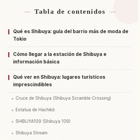
Tabla de contenidos
Buscar alojamiento cerca de Estación Shibuya,
↗
Tokyo
Qué es Shibuya: guía del barrio más de moda de
Buscar experiencias en Estación Shibuya,
Tokio
↗
Tokyo
Cómo llegar a la estación de Shibuya e
información básica
Qué ver en Shibuya: lugares turísticos
imprescindibles
Cruce de Shibuya (Shibuya Scramble Crossing)
Estatua de Hachikō
SHIBUYA109 (Shibuya 109)
Shibuya Stream