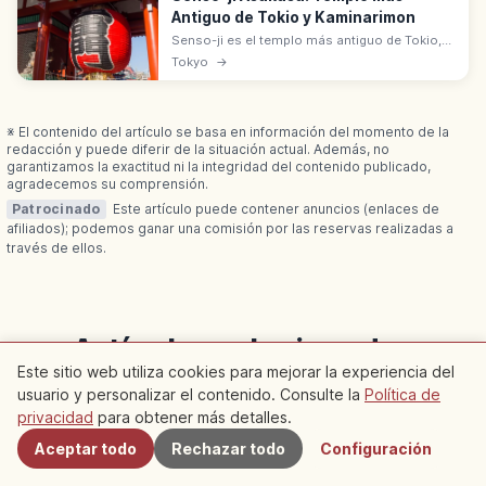
Antiguo de Tokio y Kaminarimon
Senso-ji es el templo más antiguo de Tokio,
fundado en 628 en Asakusa y dedicado a
Tokyo
→
Kannon. Destacan la puerta Kaminarimon con
su farol rojo y la calle Nakamise.
※ El contenido del artículo se basa en información del momento de la
redacción y puede diferir de la situación actual. Además, no
garantizamos la exactitud ni la integridad del contenido publicado,
agradecemos su comprensión.
Patrocinado
Este artículo puede contener anuncios (enlaces de
afiliados); podemos ganar una comisión por las reservas realizadas a
través de ellos.
Artículos relacionados
Este sitio web utiliza cookies para mejorar la experiencia del
Descubre más artículos en esta categoría
usuario y personalizar el contenido. Consulte la
Política de
Cercanos
privacidad
para obtener más detalles.
Aceptar todo
Rechazar todo
Configuración
Kyoto
Kyoto