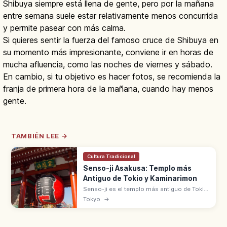
Shibuya siempre está llena de gente, pero por la mañana
entre semana suele estar relativamente menos concurrida
y permite pasear con más calma.
Si quieres sentir la fuerza del famoso cruce de Shibuya en
su momento más impresionante, conviene ir en horas de
mucha afluencia, como las noches de viernes y sábado.
En cambio, si tu objetivo es hacer fotos, se recomienda la
franja de primera hora de la mañana, cuando hay menos
gente.
TAMBIÉN LEE →
Cultura Tradicional
Senso-ji Asakusa: Templo más
Antiguo de Tokio y Kaminarimon
Senso-ji es el templo más antiguo de Tokio,
fundado en 628 en Asakusa y dedicado a
Tokyo
→
Kannon. Destacan la puerta Kaminarimon
con su farol rojo y la calle Nakamise.