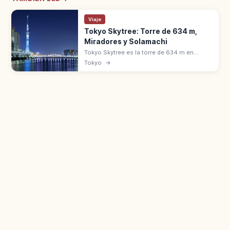
Viaje
Tokyo Skytree: Torre de 634 m,
Miradores y Solamachi
Tokyo Skytree es la torre de 634 m en
Sumida (Tokio), una de las más altas del
Tokyo
→
mundo desde 2012. Tembō Deck a 350 m y
Tembō Galleria a 450 m.