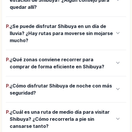
keyboard_arrow_down
estación de Shibuya? ¿Algún consejo para
quedar allí?
P.
¿Se puede disfrutar Shibuya en un día de
keyboard_arrow_down
lluvia? ¿Hay rutas para moverse sin mojarse
mucho?
P.
¿Qué zonas conviene recorrer para
keyboard_arrow_down
comprar de forma eficiente en Shibuya?
P.
¿Cómo disfrutar Shibuya de noche con más
keyboard_arrow_down
seguridad?
P.
¿Cuál es una ruta de medio día para visitar
keyboard_arrow_down
Shibuya? ¿Cómo recorrerla a pie sin
cansarse tanto?