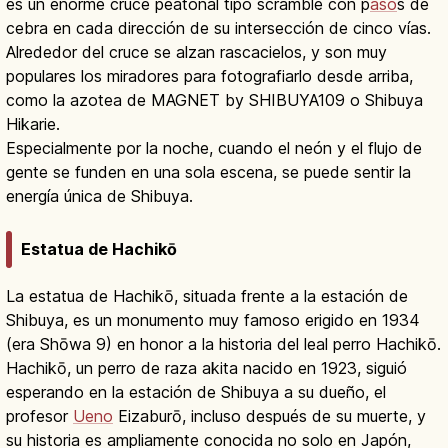
es un enorme cruce peatonal tipo scramble con p
aso
s de
cebra en cada dirección de su intersección de cinco vías.
Alrededor del cruce se alzan rascacielos, y son muy
populares los miradores para fotografiarlo desde arriba,
como la azotea de MAGNET by SHIBUYA109 o Shibuya
Hikarie.
Especialmente por la noche, cuando el neón y el flujo de
gente se funden en una sola escena, se puede sentir la
energía única de Shibuya.
Estatua de Hachikō
La estatua de Hachikō, situada frente a la estación de
Shibuya, es un monumento muy famoso erigido en 1934
(era Shōwa 9) en honor a la historia del leal perro Hachikō.
Hachikō, un perro de raza akita nacido en 1923, siguió
esperando en la estación de Shibuya a su dueño, el
profesor
Ueno
Eizaburō, incluso después de su muerte, y
su historia es ampliamente conocida no solo en Japón,