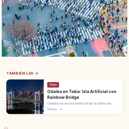
TAMBIÉN LEE →
Viaje
Odaiba en Tokio: Isla Artificial con
Rainbow Bridge
Odaiba es la isla artificial de la bahía de
Tokio entre Minato y Koto. Rainbow Bridge
Tokyo
→
con vistas nocturnas, Rainbow Promenade
de 1,7 km y centros comerciales.