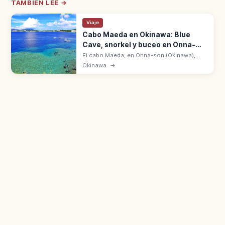
TAMBIÉN LEE →
Viaje
Cabo Maeda en Okinawa: Blue
Cave, snorkel y buceo en Onna-
son
El cabo Maeda, en Onna-son (Okinawa),
alberga la Blue Cave o Cueva Azul, con
Okinawa
→
aguas que brillan en azul intenso. Snorkel y
buceo a 1 h en coche desde Naha.