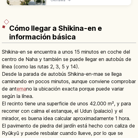
aeropuerto de Naha. 47 tiendas y
restaurantes en terrazas blancas con vistas
al mar.
Cómo llegar a Shikina-en e
información básica
Shikina-en se encuentra a unos 15 minutos en coche del
centro de Naha y también se puede llegar en autobús de
línea (como las rutas 2, 3, 5 y 14).
Desde la parada de autobús Shikina-en-mae se llega
caminando en pocos minutos, aunque conviene comprobar
de ant
ema
no la ubicación exacta porque puede variar
según la línea.
El recinto tiene una superficie de unos 42.000 m², y para
recorrer con calma el estanque, el Udun (palacio) y el
mirador, es buena idea calcular aproximadamente 1 hora.
El pavimento de piedra del jardín está hecho con caliza de
Ryūkyū y puede resbalar cuando llueve, por lo que se