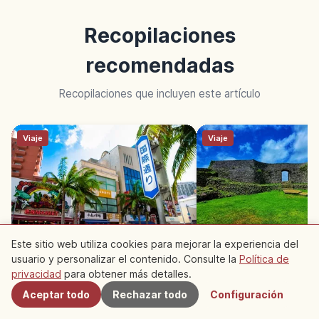
Recopilaciones
recomendadas
Recopilaciones que incluyen este artículo
Viaje
Viaje
Este sitio web utiliza cookies para mejorar la experiencia del
Qué ver en Naha: 15 planes
Castillos gusuku de 
destacados | De Kokusai-dori
10 sitios históricos
usuario y personalizar el contenido. Consulte la
Política de
Cercanos
a Shuri
privacidad
para obtener más detalles.
Aceptar todo
Rechazar todo
Configuración