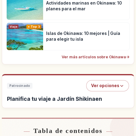
Actividades marinas en Okinawa: 10
planes para el mar
Viaje
Top 3
Islas de Okinawa: 10 mejores | Guía
para elegir tu isla
Ver más artículos sobre Okinawa
→
Ver opciones
Patrocinado
Planifica tu viaje a Jardín Shikinaen
Tabla de contenidos
Buscar alojamiento cerca de Jardín Shikinaen
↗