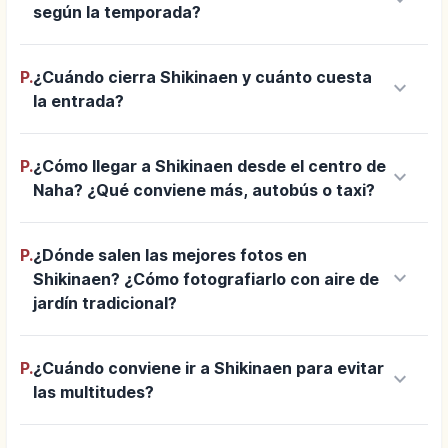
keyboard_arrow_down
según la temporada?
P.
¿Cuándo cierra Shikinaen y cuánto cuesta
keyboard_arrow_down
la entrada?
P.
¿Cómo llegar a Shikinaen desde el centro de
keyboard_arrow_down
Naha? ¿Qué conviene más, autobús o taxi?
P.
¿Dónde salen las mejores fotos en
keyboard_arrow_down
Shikinaen? ¿Cómo fotografiarlo con aire de
jardín tradicional?
P.
¿Cuándo conviene ir a Shikinaen para evitar
keyboard_arrow_down
las multitudes?