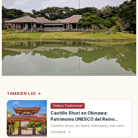
TAMBIÉN LEE →
Cultura Tradicional
Castillo Shuri en Okinawa:
Patrimonio UNESCO del Reino
Ryukyu
Castillo Shuri, en Naha (Okinawa), fue centro
del reino Ryukyu durante 450 años.
Okinawa
→
Patrimonio UNESCO desde 2000.