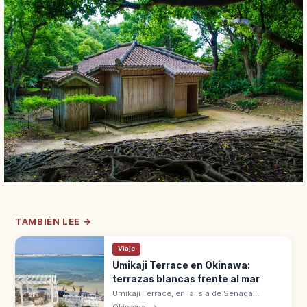
TAMBIÉN LEE →
Viaje
Umikaji Terrace en Okinawa:
terrazas blancas frente al mar
Umikaji Terrace, en la isla de Senaga
(Okinawa), está a 15 min en coche del
Okinawa
→