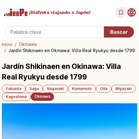
¡Disfruta
viajando a Japón!
Inicio
/
Okinawa
/
Jardín Shikinaen en Okinawa: Villa Real Ryukyu desde 1799
Jardín Shikinaen en Okinawa: Villa
Real Ryukyu desde 1799
Fukuoka
Saga
Nagasaki
Kumamoto
Oita
Miyazaki
Okinawa
Kagoshima