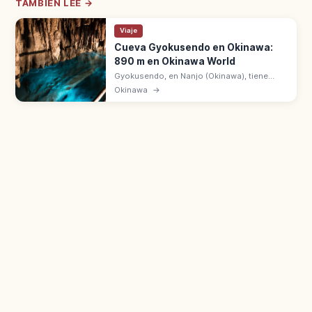
TAMBIÉN LEE →
Viaje
Cueva Gyokusendo en Okinawa:
890 m en Okinawa World
Gyokusendo, en Nanjo (Okinawa), tiene
5.000 m de galerías con 890 m abiertos en
Okinawa
→
Okinawa World. Más de un millón de
estalactitas, 21 °C todo el año.