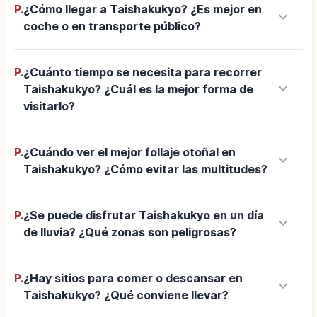
P.
¿Cómo llegar a Taishakukyo? ¿Es mejor en
keyboard_arrow_down
coche o en transporte público?
P.
¿Cuánto tiempo se necesita para recorrer
keyboard_arrow_down
Taishakukyo? ¿Cuál es la mejor forma de
visitarlo?
P.
¿Cuándo ver el mejor follaje otoñal en
keyboard_arrow_down
Taishakukyo? ¿Cómo evitar las multitudes?
P.
¿Se puede disfrutar Taishakukyo en un día
keyboard_arrow_down
de lluvia? ¿Qué zonas son peligrosas?
P.
¿Hay sitios para comer o descansar en
keyboard_arrow_down
Taishakukyo? ¿Qué conviene llevar?