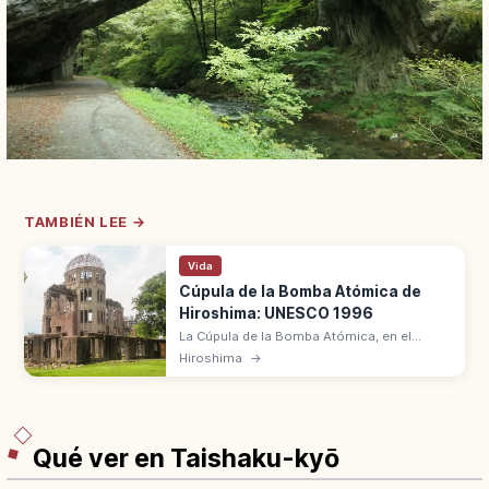
TAMBIÉN LEE →
Vida
Cúpula de la Bomba Atómica de
Hiroshima: UNESCO 1996
La Cúpula de la Bomba Atómica, en el
centro de Hiroshima, sobrevivió al
Hiroshima
→
bombardeo del 6 de agosto de 1945 a 160
m del hipocentro. Patrimonio UNESCO
desde 1996.
Qué ver en Taishaku-kyō