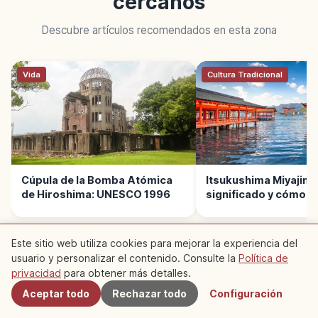
cercanos
Descubre artículos recomendados en esta zona
Vida
Cultura Tradicional
Cúpula de la Bomba Atómica
Itsukushima Miyajima
de Hiroshima: UNESCO 1996
significado y cómo di
Este sitio web utiliza cookies para mejorar la experiencia del
usuario y personalizar el contenido. Consulte la
Política de
Cercanos
privacidad
para obtener más detalles.
LEER SIGUIENTE →
Aceptar todo
Rechazar todo
Configuración
Viaje