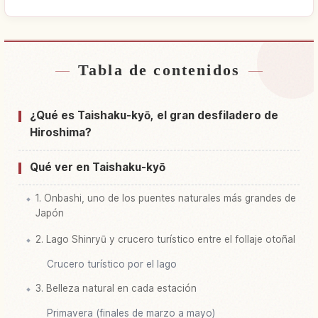
Tabla de contenidos
Buscar alojamiento cerca de Desfiladero
↗
Taishakukyou, Hiroshima
¿Qué es Taishaku-kyō, el gran desfiladero de
Buscar experiencias en Desfiladero
Hiroshima?
↗
Taishakukyou, Hiroshima
Qué ver en Taishaku-kyō
1. Onbashi, uno de los puentes naturales más grandes de
Japón
2. Lago Shinryū y crucero turístico entre el follaje otoñal
Crucero turístico por el lago
3. Belleza natural en cada estación
Primavera (finales de marzo a mayo)