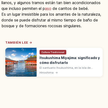
llanos, y algunos tramos están tan bien acondicionados
que incluso permiten el p
aso
de carritos de bebé.
Es un lugar irresistible para los amantes de la naturaleza,
donde se puede disfrutar al mismo tiempo de baño de
bosque y de formaciones rocosas singulares.
TAMBIÉN LEE →
Cultura Tradicional
Itsukushima Miyajima: significado y
cómo disfrutarlo
El santuario Itsukushima, en la isla de
Miyajima (Hiroshima), es Patrimonio
Hiroshima
→
UNESCO con un gran torii rojo de 16,6 m
sobre el mar. Tres Vistas de Japón.