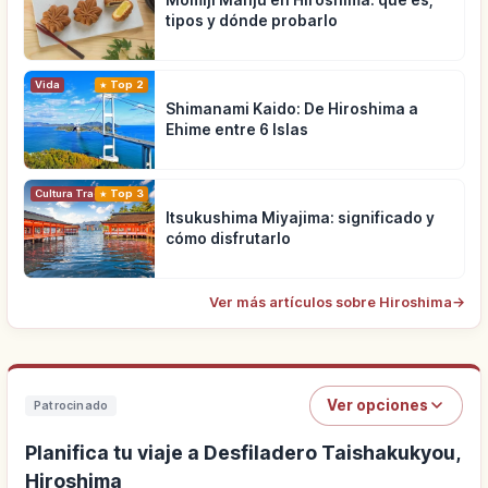
tipos y dónde probarlo
Vida
Top 2
Shimanami Kaido: De Hiroshima a
Ehime entre 6 Islas
Cultura Tradicional
Top 3
Itsukushima Miyajima: significado y
cómo disfrutarlo
Ver más artículos sobre Hiroshima
→
Ver opciones
Patrocinado
Planifica tu viaje a Desfiladero Taishakukyou,
Hiroshima