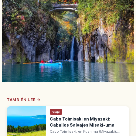
TAMBIÉN LEE →
Viaje
Cabo Toimisaki en Miyazaki:
Caballos Salvajes Misaki-uma
Cabo Toimisaki, en Kushima (Miyazaki),
tiene 550 ha de grandes praderas con 90-