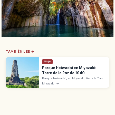
TAMBIÉN LEE →
Viaje
Parque Heiwadai en Miyazaki:
Torre de la Paz de 1940
Parque Heiwadai, en Miyazaki, tiene la Torre
de la Paz de 37 m construida en 1940.
Miyazaki
→
Jardín de haniwa, miradores y amplios
espacios verdes en una colina.