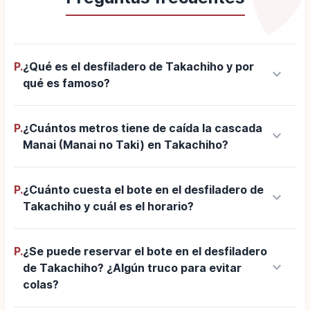
P.
¿Qué es el desfiladero de Takachiho y por
keyboard_arrow_down
qué es famoso?
P.
¿Cuántos metros tiene de caída la cascada
keyboard_arrow_down
Manai (Manai no Taki) en Takachiho?
P.
¿Cuánto cuesta el bote en el desfiladero de
keyboard_arrow_down
Takachiho y cuál es el horario?
P.
¿Se puede reservar el bote en el desfiladero
keyboard_arrow_down
de Takachiho? ¿Algún truco para evitar
colas?