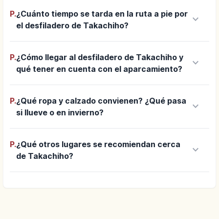
P.
¿Cuánto tiempo se tarda en la ruta a pie por
keyboard_arrow_down
el desfiladero de Takachiho?
P.
¿Cómo llegar al desfiladero de Takachiho y
keyboard_arrow_down
qué tener en cuenta con el aparcamiento?
P.
¿Qué ropa y calzado convienen? ¿Qué pasa
keyboard_arrow_down
si llueve o en invierno?
P.
¿Qué otros lugares se recomiendan cerca
keyboard_arrow_down
de Takachiho?