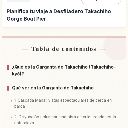
Planifica tu viaje a Desfiladero Takachiho
Gorge Boat Pier
Tabla de contenidos
Buscar alojamiento cerca de Desfiladero
↗
Takachiho Gorge Boat Pier
¿Qué es la Garganta de Takachiho (Takachiho-
Buscar experiencias en Desfiladero Takachiho
kyō)?
↗
Gorge Boat Pier
Qué ver en la Garganta de Takachiho
1. Cascada Manai: vistas espectaculares de cerca en
barca
2. Disyunción columnar: una obra de arte creada por la
naturaleza