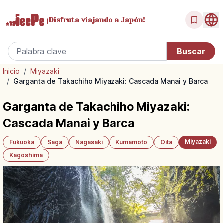
¡Disfruta
viajando a Japón!
Inicio
/
Miyazaki
/
Garganta de Takachiho Miyazaki: Cascada Manai y Barca
Garganta de Takachiho Miyazaki:
Cascada Manai y Barca
Miyazaki
Fukuoka
Saga
Nagasaki
Kumamoto
Oita
Kagoshima