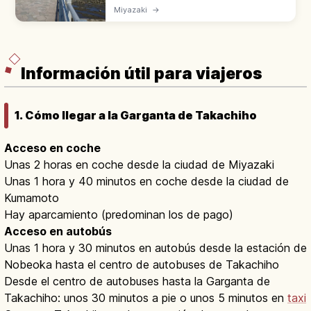
perímetro y rocas onduladas 'Oni no
Miyazaki
→
Sentakuita' (Tabla del Demonio). Santuario
Aoshima en el centro de la isla.
Información útil para viajeros
1. Cómo llegar a la Garganta de Takachiho
Acceso en coche
Unas 2 horas en coche desde la ciudad de Miyazaki
Unas 1 hora y 40 minutos en coche desde la ciudad de
Kumamoto
Hay aparcamiento (predominan los de pago)
Acceso en autobús
Unas 1 hora y 30 minutos en autobús desde la estación de
Nobeoka hasta el centro de autobuses de Takachiho
Desde el centro de autobuses hasta la Garganta de
Takachiho: unos 30 minutos a pie o unos 5 minutos en
taxi