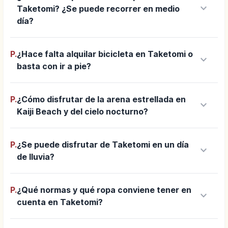
keyboard_arrow_down
Taketomi? ¿Se puede recorrer en medio
día?
P.
¿Hace falta alquilar bicicleta en Taketomi o
keyboard_arrow_down
basta con ir a pie?
P.
¿Cómo disfrutar de la arena estrellada en
keyboard_arrow_down
Kaiji Beach y del cielo nocturno?
P.
¿Se puede disfrutar de Taketomi en un día
keyboard_arrow_down
de lluvia?
P.
¿Qué normas y qué ropa conviene tener en
keyboard_arrow_down
cuenta en Taketomi?