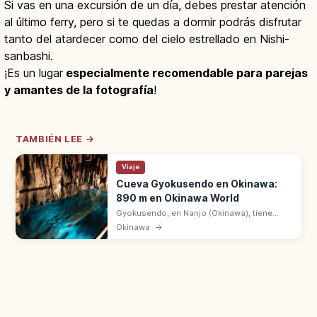
Si vas en una excursión de un día, debes prestar atención
al último ferry, pero si te quedas a dormir podrás disfrutar
tanto del atardecer como del cielo estrellado en Nishi-
sanbashi.
¡Es un lugar
especialmente recomendable para parejas
y amantes de la fotografía
!
TAMBIÉN LEE →
Viaje
Cueva Gyokusendo en Okinawa:
890 m en Okinawa World
Gyokusendo, en Nanjo (Okinawa), tiene
5.000 m de galerías con 890 m abiertos en
Okinawa
→
Okinawa World. Más de un millón de
estalactitas, 21 °C todo el año.