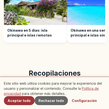
Okinawa en 5 días: isla
Okinawa en una seman
principal e islas remotas
principal e islas sin p
Recopilaciones
recomendadas
Este sitio web utiliza cookies para mejorar la experiencia del
usuario y personalizar el contenido. Consulte la
Política de
Cercanos
Recopilaciones que incluyen este artículo
privacidad
para obtener más detalles.
Aceptar todo
Rechazar todo
Configuración
Viaje
Viaje