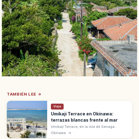
TAMBIÉN LEE →
Viaje
Umikaji Terrace en Okinawa:
terrazas blancas frente al mar
Umikaji Terrace, en la isla de Senaga
(Okinawa), está a 15 min en coche del
Okinawa
→
aeropuerto de Naha. 47 tiendas y