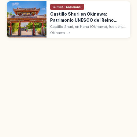
Cultura Tradicional
Castillo Shuri en Okinawa:
Patrimonio UNESCO del Reino
Ryukyu
Castillo Shuri, en Naha (Okinawa), fue centro
del reino Ryukyu durante 450 años.
Okinawa
→
Patrimonio UNESCO desde 2000.
Reconstrucción del Seiden tras incendio de
2019.