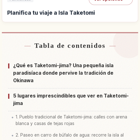
Planifica tu viaje a Isla Taketomi
Tabla de contenidos
Buscar alojamiento cerca de Isla Taketomi
↗
Buscar experiencias en Isla Taketomi
↗
¿Qué es Taketomi-jima? Una pequeña isla
paradisíaca donde pervive la tradición de
Okinawa
5 lugares imprescindibles que ver en Taketomi-
jima
1. Pueblo tradicional de Taketomi-jima: calles con arena
blanca y casas de tejas rojas
2. Paseo en carro de búfalo de agua: recorre la isla al