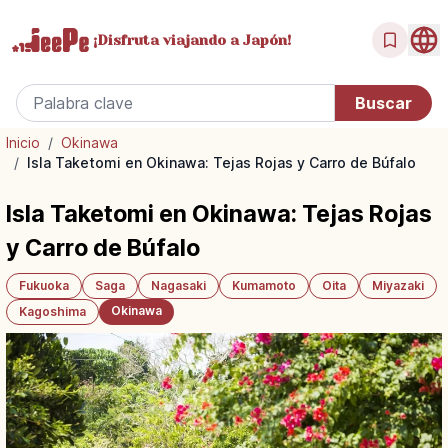
¡Disfruta
viajando a Japón!
Inicio
/
Okinawa
/
Isla Taketomi en Okinawa: Tejas Rojas y Carro de Búfalo
Isla Taketomi en Okinawa: Tejas Rojas
y Carro de Búfalo
Fukuoka
Saga
Nagasaki
Kumamoto
Oita
Miyazaki
Okinawa
Kagoshima