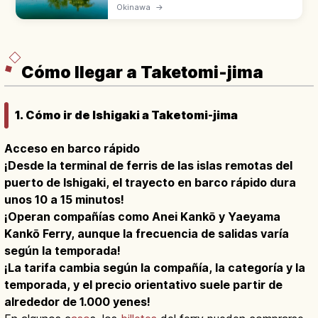
construido en 1799 como villa real de
Okinawa
→
Ryukyu. Patrimonio UNESCO con estanque
Shinji-ike y pabellón hexagonal.
Cómo llegar a Taketomi-jima
1. Cómo ir de Ishigaki a Taketomi-jima
Acceso en barco rápido
¡Desde la terminal de ferris de las islas remotas del
puerto de Ishigaki, el trayecto en barco rápido dura
unos 10 a 15 minutos!
¡Operan compañías como Anei Kankō y Yaeyama
Kankō Ferry, aunque la frecuencia de salidas varía
según la temporada!
¡La tarifa cambia según la compañía, la categoría y la
temporada, y el precio orientativo suele partir de
alrededor de 1.000 yenes!