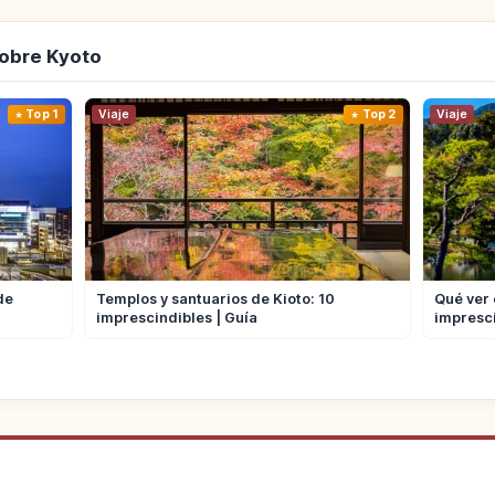
obre Kyoto
Top 1
Viaje
Top 2
Viaje
de
Templos y santuarios de Kioto: 10
Qué ver 
imprescindibles | Guía
impresci