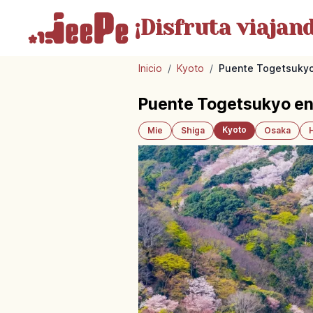
¡Disfruta
viajand
Inicio
/
Kyoto
/
Puente Togetsukyo 
Puente Togetsukyo en
Kyoto
Mie
Shiga
Osaka