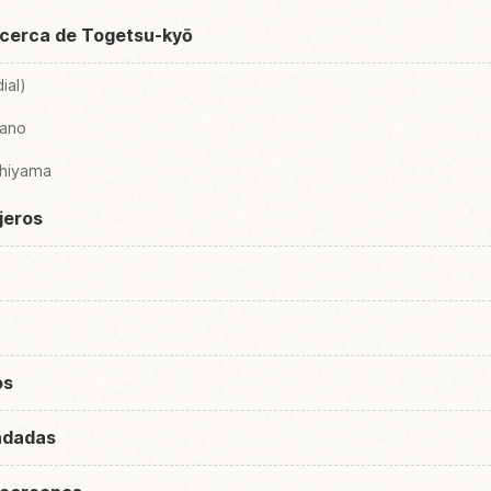
cerca de Togetsu-kyō
ial)
ano
shiyama
ajeros
os
ndadas