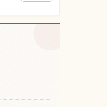
en Puente Togetsukyo
↗