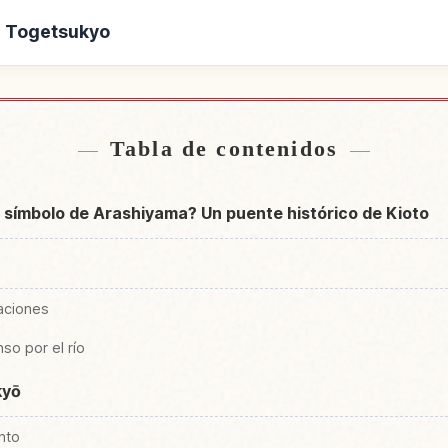
te Togetsukyo
a de Puente Togetsukyo
Buscar experiencias 
↗
Tabla de contenidos
 símbolo de Arashiyama? Un puente histórico de Kioto
taciones
o por el río
kyō
nto