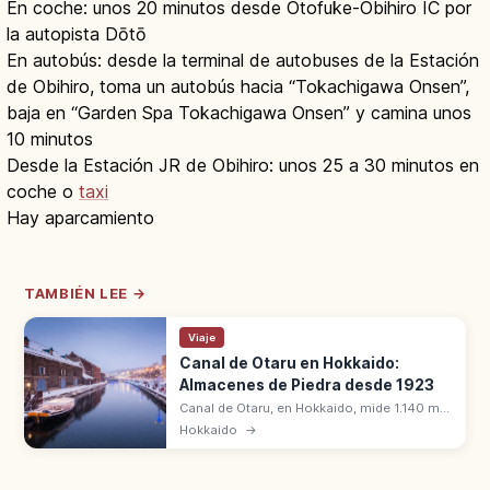
En coche: unos 20 minutos desde Otofuke-Obihiro IC por
la autopista Dōtō
En autobús: desde la terminal de autobuses de la Estación
de Obihiro, toma un autobús hacia “Tokachigawa Onsen”,
baja en “Garden Spa Tokachigawa Onsen” y camina unos
10 minutos
Desde la Estación JR de Obihiro: unos 25 a 30 minutos en
coche o
taxi
Hay aparcamiento
TAMBIÉN LEE →
Viaje
Canal de Otaru en Hokkaido:
Almacenes de Piedra desde 1923
Canal de Otaru, en Hokkaido, mide 1.140 m
con almacenes de piedra y 63 faroles de
Hokkaido
→
gas. Completado en 1923 para el puerto
comercial. Romántico de noche.