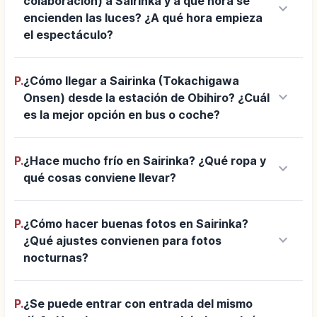
colaboración) a Sairinka y a qué hora se
keyboard_arrow_down
encienden las luces? ¿A qué hora empieza
el espectáculo?
P.
¿Cómo llegar a Sairinka (Tokachigawa
keyboard_arrow_down
Onsen) desde la estación de Obihiro? ¿Cuál
es la mejor opción en bus o coche?
P.
¿Hace mucho frío en Sairinka? ¿Qué ropa y
keyboard_arrow_down
qué cosas conviene llevar?
P.
¿Cómo hacer buenas fotos en Sairinka?
keyboard_arrow_down
¿Qué ajustes convienen para fotos
nocturnas?
P.
¿Se puede entrar con entrada del mismo