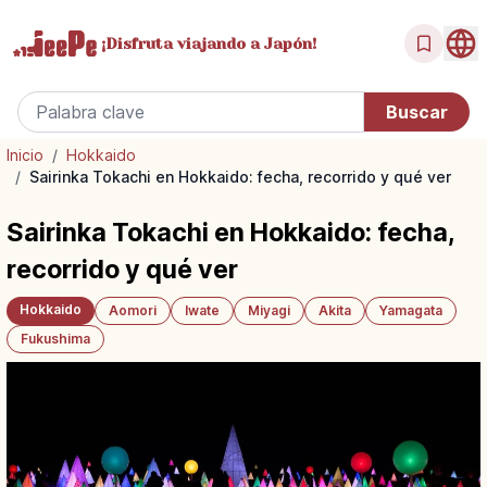
¡Disfruta
viajando a Japón!
Inicio
/
Hokkaido
/
Sairinka Tokachi en Hokkaido: fecha, recorrido y qué ver
Sairinka Tokachi en Hokkaido: fecha,
recorrido y qué ver
Hokkaido
Aomori
Iwate
Miyagi
Akita
Yamagata
Fukushima