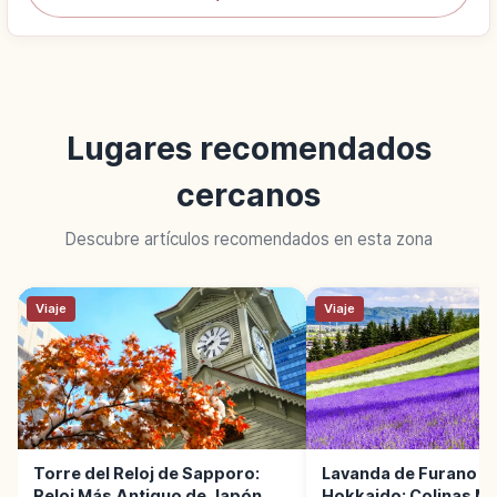
Lugares recomendados
cercanos
Descubre artículos recomendados en esta zona
Viaje
Viaje
Torre del Reloj de Sapporo:
Lavanda de Furano e
Reloj Más Antiguo de Japón
Hokkaido: Colinas M