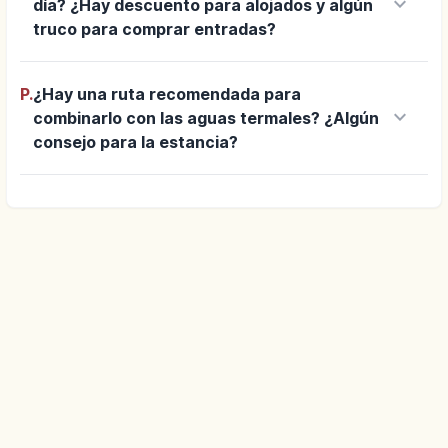
keyboard_arrow_down
día? ¿Hay descuento para alojados y algún
truco para comprar entradas?
P.
¿Hay una ruta recomendada para
keyboard_arrow_down
combinarlo con las aguas termales? ¿Algún
consejo para la estancia?