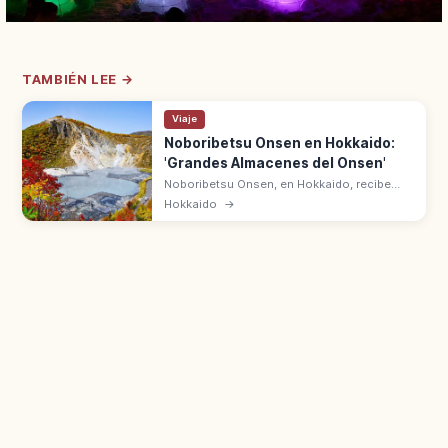
TAMBIÉN LEE →
Viaje
Noboribetsu Onsen en Hokkaido:
'Grandes Almacenes del Onsen'
Noboribetsu Onsen, en Hokkaido, recibe
aguas del Jigoku-dani (Valle del Infierno).
Hokkaido
→
'Grandes almacenes del onsen' por la
variedad de tipos de aguas.