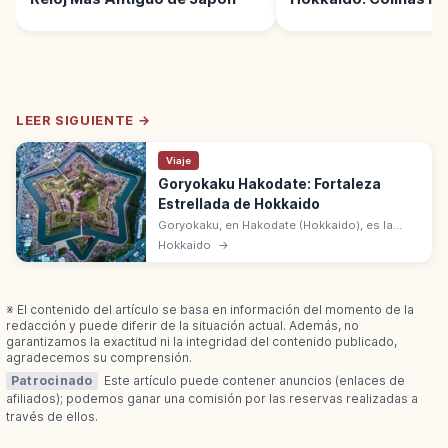
Verano
LEER SIGUIENTE →
Viaje
Goryokaku Hakodate: Fortaleza
Estrellada de Hokkaido
Goryokaku, en Hakodate (Hokkaido), es la
primera fortaleza estrellada de estilo
Hokkaido
→
occidental de Japón. Construida entre 1857 y
1864. Lugar Histórico Especial.
※ El contenido del artículo se basa en información del momento de la
redacción y puede diferir de la situación actual. Además, no
garantizamos la exactitud ni la integridad del contenido publicado,
agradecemos su comprensión.
Patrocinado
Este artículo puede contener anuncios (enlaces de
afiliados); podemos ganar una comisión por las reservas realizadas a
través de ellos.