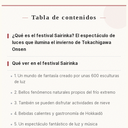
Tabla de contenidos
Buscar alojamiento cerca de Parque Tokachi
↗
Ga Oka Kouen, Tokachi Shi
¿Qué es el festival Sairinka? El espectáculo de
Buscar experiencias en Parque Tokachi Ga Oka
luces que ilumina el invierno de Tokachigawa
↗
Kouen, Tokachi Shi
Onsen
Qué ver en el festival Sairinka
1. Un mundo de fantasía creado por unas 600 esculturas
de luz
2. Bellos fenómenos naturales propios del frío extremo
3. También se pueden disfrutar actividades de nieve
4. Bebidas calientes y gastronomía de Hokkaidō
5. Un espectáculo fantástico de luz y música