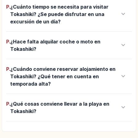
P.
¿Cuánto tiempo se necesita para visitar
keyboard_arrow_down
Tokashiki? ¿Se puede disfrutar en una
excursión de un día?
P.
¿Hace falta alquilar coche o moto en
keyboard_arrow_down
Tokashiki?
P.
¿Cuándo conviene reservar alojamiento en
keyboard_arrow_down
Tokashiki? ¿Qué tener en cuenta en
temporada alta?
P.
¿Qué cosas conviene llevar a la playa en
keyboard_arrow_down
Tokashiki?