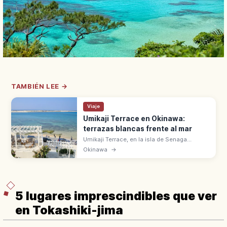
TAMBIÉN LEE →
Viaje
Umikaji Terrace en Okinawa:
terrazas blancas frente al mar
Umikaji Terrace, en la isla de Senaga
(Okinawa), está a 15 min en coche del
Okinawa
→
aeropuerto de Naha. 47 tiendas y
restaurantes en terrazas blancas con vistas
al mar.
5 lugares imprescindibles que ver
en Tokashiki-jima