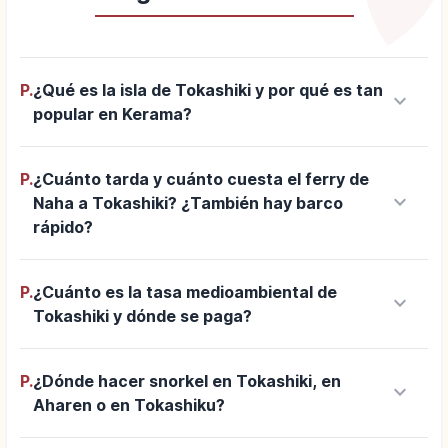
P.
¿Qué es la isla de Tokashiki y por qué es tan
keyboard_arrow_down
popular en Kerama?
P.
¿Cuánto tarda y cuánto cuesta el ferry de
keyboard_arrow_down
Naha a Tokashiki? ¿También hay barco
rápido?
P.
¿Cuánto es la tasa medioambiental de
keyboard_arrow_down
Tokashiki y dónde se paga?
P.
¿Dónde hacer snorkel en Tokashiki, en
keyboard_arrow_down
Aharen o en Tokashiku?