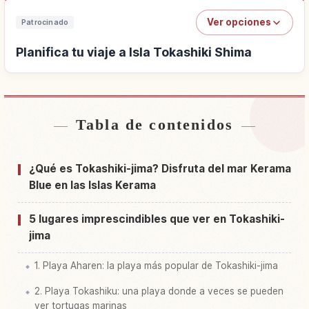
Ver opciones
Patrocinado
Planifica tu viaje a Isla Tokashiki Shima
Tabla de contenidos
Buscar alojamiento cerca de Isla Tokashiki
↗
Shima
¿Qué es Tokashiki-jima? Disfruta del mar Kerama
Buscar experiencias en Isla Tokashiki Shima
↗
Blue en las Islas Kerama
5 lugares imprescindibles que ver en Tokashiki-
jima
1. Playa Aharen: la playa más popular de Tokashiki-jima
2. Playa Tokashiku: una playa donde a veces se pueden
ver tortugas marinas