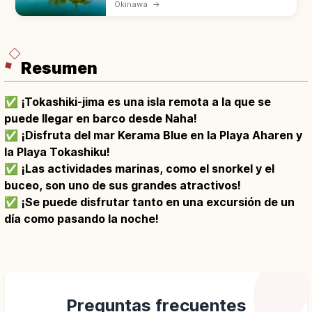
construido en 1799 como villa real de
Okinawa
→
Ryukyu. Patrimonio UNESCO con estanque
Shinji-ike y pabellón hexagonal.
Resumen
✅
¡Tokashiki-jima es una isla remota a la que se
puede llegar en barco desde Naha!
✅
¡Disfruta del mar Kerama Blue en la Playa Aharen y
la Playa Tokashiku!
✅
¡Las actividades marinas, como el snorkel y el
buceo, son uno de sus grandes atractivos!
✅
¡Se puede disfrutar tanto en una excursión de un
día como pasando la noche!
Preguntas frecuentes