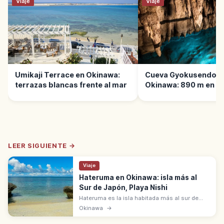
Viaje
Viaje
Umikaji Terrace en Okinawa:
Cueva Gyokusendo e
terrazas blancas frente al mar
Okinawa: 890 m en O
World
LEER SIGUIENTE →
Viaje
Hateruma en Okinawa: isla más al
Sur de Japón, Playa Nishi
Hateruma es la isla habitada más al sur de
Japón, en Yaeyama (Okinawa). 15 km de
Okinawa
→
perímetro, Playa Nishi-hama 'Hateruma Blue' y
cielos estrellados.