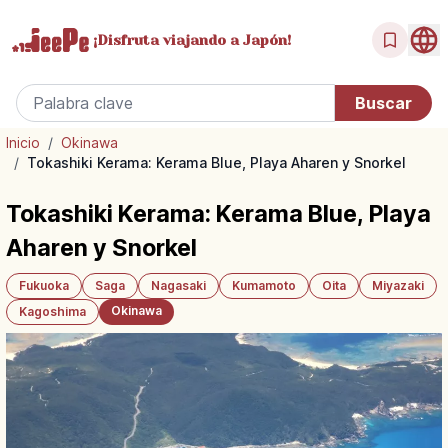
¡Disfruta
viajando a Japón!
Inicio
/
Okinawa
/
Tokashiki Kerama: Kerama Blue, Playa Aharen y Snorkel
Tokashiki Kerama: Kerama Blue, Playa
Aharen y Snorkel
Fukuoka
Saga
Nagasaki
Kumamoto
Oita
Miyazaki
Okinawa
Kagoshima